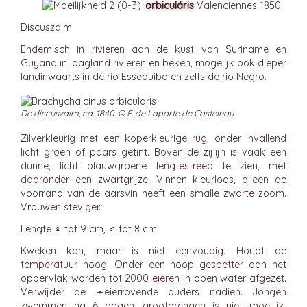
orbiculáris
Valenciennes 1850
Discuszalm
Endemisch in rivieren aan de kust van Suriname en
Guyana in laagland rivieren en beken, mogelijk ook dieper
landinwaarts in de rio Essequibo en zelfs de rio Negro.
De discuszalm, ca. 1840. © F. de Laporte de Castelnau
Zilverkleurig met een koperkleurige rug, onder invallend
licht groen of paars getint. Boven de zijlijn is vaak een
dunne, licht blauwgroene lengtestreep te zien, met
daaronder een zwartgrijze. Vinnen kleurloos, alleen de
voorrand van de aarsvin heeft een smalle zwarte zoom.
Vrouwen steviger.
Lengte ♀ tot 9 cm, ♂ tot 8 cm.
Kweken kan, maar is niet eenvoudig. Houdt de
temperatuur hoog. Onder een hoop gespetter aan het
oppervlak worden tot 2000 eieren in open water afgezet.
Verwijder de ➛
eierrovende
ouders nadien. Jongen
zwemmen na 6 dagen, grootbrengen is niet moeilijk.