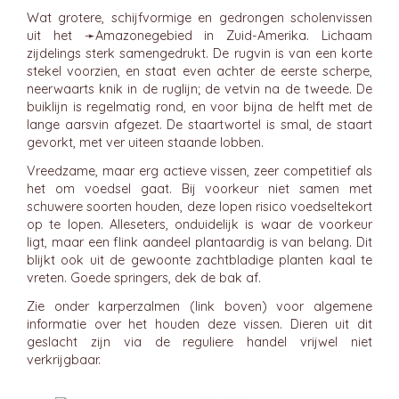
Wat grotere, schijfvormige en gedrongen scholenvissen
uit het ➛
Amazonegebied
in Zuid-Amerika. Lichaam
zijdelings sterk samengedrukt. De rugvin is van een korte
stekel voorzien, en staat even achter de eerste scherpe,
neerwaarts knik in de ruglijn; de vetvin na de tweede. De
buiklijn is regelmatig rond, en voor bijna de helft met de
lange aarsvin afgezet. De staartwortel is smal, de staart
gevorkt, met ver uiteen staande lobben.
Vreedzame, maar erg actieve vissen, zeer competitief als
het om voedsel gaat. Bij voorkeur niet samen met
schuwere soorten houden, deze lopen risico voedseltekort
op te lopen. Alleseters, onduidelijk is waar de voorkeur
ligt, maar een flink aandeel plantaardig is van belang. Dit
blijkt ook uit de gewoonte zachtbladige planten kaal te
vreten. Goede springers, dek de bak af.
Zie onder karperzalmen (link boven) voor algemene
informatie over het houden deze vissen. Dieren uit dit
geslacht zijn via de reguliere handel vrijwel niet
verkrijgbaar.