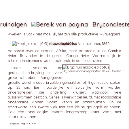
ruinalgen
Bryconalest
Kweken is vaak niet moeilijk, het zijn alle productieve ➛
vrijleggers
.
macrolepidótus
Valenciennes 1850
Verspreid over equatoriaal Afrika, maar ontbreekt in de Gambia
rivier. Te vinden in de gehele Congo rivier. Voornamelijk in
scholen in stromend water, ook brak, in de middenzone.
Lichaam volgens de
Brycinus macrolepidotus. © ➛
G. Walsh
geslachtsbeschrijving, met zeer
grote schubben. Aangegeven
grootte wordt n aquaria zelden gehaald en blijft gemiddeld steken
op 25 cm. Een noordelijke en zuidelijke vorm worden
onderscheiden, die onderling kruisen, waardoor vele
tussenvormen bestaan. Geheel zilverwit gekleurd, met roodachtige
ongepaarde vinnen, vooral vetvin en staartpunten. Op de
staartwortel een zwarte vlek met een kleine goudgele er boven.
Ook een onduidelijke zwarte lengtestreep komt voor, met
kleurloze vinnen.
Lengte tot 53 cm.