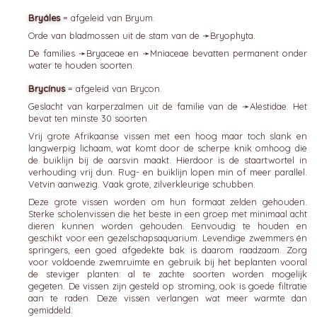
Bryáles
= afgeleid van Bryum.
Orde van bladmossen uit de stam van de ➛
Bryophyta
.
De families ➛
Bryaceae
en ➛
Mniaceae
bevatten permanent onder
water te houden soorten.
Brycínus
= afgeleid van Brycon.
Geslacht van karperzalmen uit de familie van de ➛
Alestidae
. Het
bevat ten minste 30 soorten.
Vrij grote Afrikaanse vissen met een hoog maar toch slank en
langwerpig lichaam, wat komt door de scherpe knik omhoog die
de buiklijn bij de aarsvin maakt. Hierdoor is de staartwortel in
verhouding vrij dun. Rug- en buiklijn lopen min of meer parallel.
Vetvin aanwezig. Vaak grote, zilverkleurige schubben.
Deze grote vissen worden om hun formaat zelden gehouden.
Sterke scholenvissen die het beste in een groep met minimaal acht
dieren kunnen worden gehouden. Eenvoudig te houden en
geschikt voor een gezelschapsaquarium. Levendige zwemmers én
springers, een goed afgedekte bak is daarom raadzaam. Zorg
voor voldoende zwemruimte en gebruik bij het beplanten vooral
de steviger planten: al te zachte soorten worden mogelijk
gegeten. De vissen zijn gesteld op stroming, ook is goede filtratie
aan te raden. Deze vissen verlangen wat meer warmte dan
gemiddeld.