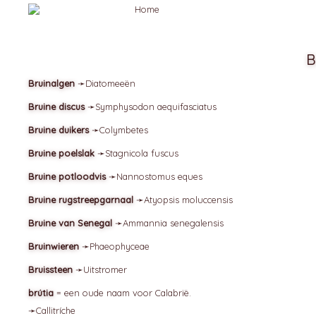
B
Bruinalgen
➛
Diatomeeën
Bruine discus
➛
Symphysodon
aequifasciatus
Bruine duikers
➛
Colymbetes
Bruine poelslak
➛
Stagnicola
fuscus
Bruine potloodvis
➛
Nannostomus
eques
Bruine rugstreepgarnaal
➛
Atyopsis
moluccensis
Bruine van Senegal
➛
Ammannia
senegalensis
Bruinwieren
➛
Phaeophyceae
Bruissteen
➛
Uitstromer
brútia
= een oude naam voor Calabrië.
➛
Callitríche