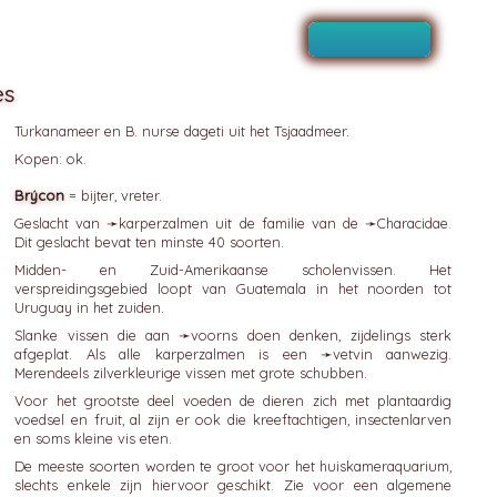
es
Turkanameer en B. nurse dageti uit het Tsjaadmeer.
Kopen: ok.
Brýcon
= bijter, vreter.
Geslacht van ➛
karperzalmen
uit de familie van de ➛
Characidae
.
Dit geslacht bevat ten minste 40 soorten.
Midden- en Zuid-Amerikaanse scholenvissen. Het
verspreidingsgebied loopt van Guatemala in het noorden tot
Uruguay in het zuiden.
Slanke vissen die aan ➛
voorns
doen denken, zijdelings sterk
afgeplat. Als alle karperzalmen is een ➛
vetvin
aanwezig.
Merendeels zilverkleurige vissen met grote schubben.
Voor het grootste deel voeden de dieren zich met plantaardig
voedsel en fruit, al zijn er ook die kreeftachtigen, insectenlarven
en soms kleine vis eten.
De meeste soorten worden te groot voor het huiskameraquarium,
slechts enkele zijn hiervoor geschikt. Zie voor een algemene