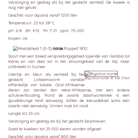
Verzorging en gedrag als bij het geslacht vermeld. De kweek is
nog niet gelukt.
Geschikt voor aquaria vanaf 1200 liter.
Temperatuur: 22 tot 28° C
pH: 6-8 dH: 4-12 fH: 7-21 ppm: 70-200
Kopen: ok.
núrse
Rüppell 1832
Soort met een breed verspreidingsgebied lopende van Gambia tot
Kenia en van daar tot in het stroomgebied van de Nijl, maar
ontbreekt in Guinee.
Uiterlijk en kleur als vermeld bij het
Brycinus nurse. © ➛
B. Chen
geslacht. Lichaamsvorm variabel
afhankelijk van lokatie. Oost-Afrikaanse
dieren zijn slanker dan West-Afrikaanse, met een andere
schubverhouding. Rond de zwarte staartwortelvlek is een
goudkleurige rand aanwezig. Achter de kieuwdeksel soms een
zwarte vlek aanwezig. Vinnen roze tot rood.
Lengte tot 20 cm.
Verzorging en gedrag als bij het geslacht beschreven.
Goed te kweken, tot 25.000 eieren worden afgezet.
Geschikt voor aquaria vanaf 800 liter.