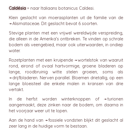
Caldésia
= naar Italiaans botanicus Caldesi.
Klein geslacht van moerasplanten uit de familie van de
➛
Alismataceae
. Dit geslacht bevat 6 soorten.
Stevige planten met een vrijwel wereldwijde verspreiding,
die alleen in de Amerika's ontbreken. Te vinden op schrale
bodem als veengebied, maar ook uiterwaarden, in ondiep
water.
Rozetplanten met een kruipende ➛
wortelstok
van waaruit
rond, eirond of ovaal hartvormige, groene bladeren op
lange, roodbruinig witte stelen groeien, soms als
➛
drijfbladeren
. Nerven parallel. Bloemen drietallig, op een
lange bloeisteel die enkele malen in kransen van drie
vertakt.
In de herfst worden winterknoppen of ➛
turionen
aangemaakt, deze zinken naar de bodem, om daarna in
het voorjaar weer uit te lopen.
Aan de hand van ➛
fossiele
vondsten blijkt dit geslacht al
zeer lang in de huidige vorm te bestaan.