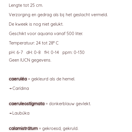
Lengte tot 25 cm.
Verzorging en gedrag als bij het geslacht vermeld.
De kweek is nog niet gelukt.
Geschikt voor aquaria vanaf 500 liter.
Temperatuur: 24 tot 28° C
pH: 6-7 dH: 0-8 fH: 0-14 ppm: 0-130
Geen IUCN gegevens.
caeruléa
= gekleurd als de hemel.
➛
Carídina
caeruleostígmata
= donkerblauw gevlekt.
➛
Laubúka
calamistrátum
= gekroesd, gekruld.