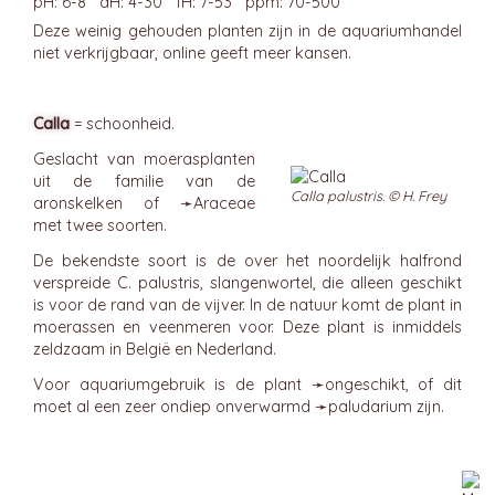
pH: 6-8 dH: 4-30 fH: 7-53 ppm: 70-500
Deze weinig gehouden planten zijn in de aquariumhandel
niet verkrijgbaar, online geeft meer kansen.
Calla
= schoonheid.
Geslacht van moerasplanten
uit de familie van de
Calla palustris. © H. Frey
aronskelken of ➛
Araceae
met twee soorten.
De bekendste soort is de over het noordelijk halfrond
verspreide C. palustris, slangenwortel, die alleen geschikt
is voor de rand van de vijver. In de natuur komt de plant in
moerassen en veenmeren voor. Deze plant is inmiddels
zeldzaam in België en Nederland.
Voor aquariumgebruik is de plant ➛
ongeschikt
, of dit
moet al een zeer ondiep onverwarmd ➛
paludarium
zijn.