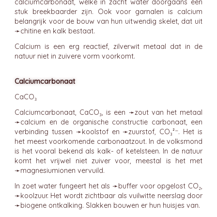
calciumcarbonaat, welke in zacht water doorgaans een
stuk breekbaarder zijn. Ook voor garnalen is calcium
belangrijk voor de bouw van hun uitwendig skelet, dat uit
➛
chitine
en kalk bestaat.
Calcium is een erg reactief, zilverwit metaal dat in de
natuur niet in zuivere vorm voorkomt.
Calciumcarbonaat
CaCO₃
Calciumcarbonaat, CaCO₃, is een ➛
zout
van het metaal
➛
calcium
en de organische constructie carbonaat, een
verbinding tussen ➛
koolstof
en ➛
zuurstof
, CO₃²⁻. Het is
het meest voorkomende carbonaatzout. In de volksmond
is het vooral bekend als kalk- of ketelsteen. In de natuur
komt het vrijwel niet zuiver voor, meestal is het met
➛
magnesiumionen
vervuild.
In zoet water fungeert het als ➛
buffer
voor opgelost CO₂,
➛
koolzuur
. Het wordt zichtbaar als vuilwitte neerslag door
➛
biogene ontkalking
. Slakken bouwen er hun huisjes van.