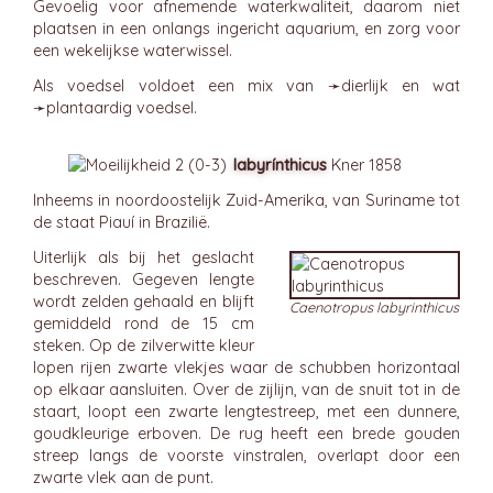
Gevoelig voor afnemende waterkwaliteit, daarom niet
plaatsen in een onlangs ingericht aquarium, en zorg voor
een wekelijkse waterwissel.
Als voedsel voldoet een mix van ➛
dierlijk
en wat
➛
plantaardig
voedsel.
labyrínthicus
Kner 1858
Inheems in noordoostelijk Zuid-Amerika, van Suriname tot
de staat Piauí in Brazilië.
Uiterlijk als bij het geslacht
beschreven. Gegeven lengte
wordt zelden gehaald en blijft
Caenotropus labyrinthicus
gemiddeld rond de 15 cm
steken. Op de zilverwitte kleur
lopen rijen zwarte vlekjes waar de schubben horizontaal
op elkaar aansluiten. Over de zijlijn, van de snuit tot in de
staart, loopt een zwarte lengtestreep, met een dunnere,
goudkleurige erboven. De rug heeft een brede gouden
streep langs de voorste vinstralen, overlapt door een
zwarte vlek aan de punt.