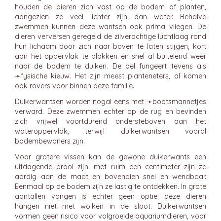
houden de dieren zich vast op de bodem of planten,
aangezien ze veel lichter zijn dan water. Behalve
zwemmen kunnen deze wantsen ook prima vliegen. De
dieren verversen geregeld de zilverachtige luchtlaag rond
hun lichaam door zich naar boven te laten stijgen, kort
aan het oppervlak te plakken en snel al buitelend weer
naar de bodem te duiken. De bel fungeert tevens als
➛
fysische kieuw
. Het zijn meest planteneters, al komen
ook rovers voor binnen deze familie.
Duikerwantsen worden nogal eens met ➛
bootsmannetjes
verward. Deze zwemmen echter op de rug en bevinden
zich vrijwel voortdurend ondersteboven aan het
wateroppervlak, terwijl duikerwantsen vooral
bodembewoners zijn.
Voor grotere vissen kan de gewone duikerwants een
uitdagende prooi zijn: met ruim een centimeter zijn ze
aardig aan de maat en bovendien snel en wendbaar.
Eenmaal op de bodem zijn ze lastig te ontdekken. In grote
aantallen vangen is echter geen optie: deze dieren
hangen niet met wolken in de sloot. Duikerwantsen
vormen geen risico voor volgroeide aquariumdieren, voor