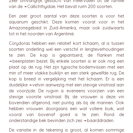
Zeer omvangrijk geslacht van meervallen uit de familie
van de ➛
Callichthyidae
. Het bevat ruim 200 soorten.
Een zeer groot aantal van deze soorten is voor het
aquarium geschikt. Deze komen vooral voor in het
Amazonegebied in Zuid-Amerika, maar ook zuidwaarts
tot in het noorden van Argentinië.
Corydoras hebben een relatief kort lichaam, al is tussen
soorten onderling wel een verschil in lengteverhoudingen
te zien. De kop is gepantserd, de flanken met
➛
beenplaten
bezet. Bij enkele soorten is er ook nog een
plaat op de rug. Het zijn typische bodemvissen met een
min of meer vlakke buiklijn en een sterk gewelfde rug. De
kop is breed in vergelijking met het lichaam. Er is een
duidelijke ➛
vetvin
aanwezig met een stevige vinstraal aan
de voorzijde. De rugvin is eveneens voorzien van een
stevige voorste vinstraal. Bij de vrouwen is deze vin
bovendien afgerond, niet puntig als bij de mannen. Ook
hebben vrouwen doorgaans een wat vollere buik, wat
vooral van bovenaf goed is te zien. Rond de
onderstandige bek bevinden zich zes ➛
baarddraden
.
De variatie in de tekening is groot, al komen sommige