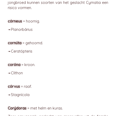
jongbroed kunnen soorten van het geslacht Cymatia een
risico vormen.
córneus
= hoornig.
➛
Planorbárius
cornúta
= gehoornd.
➛
Ceratópteris
coróna
= kroon.
➛
Clíthon
córvus
= raaf.
➛
Stagnícola
Corýdoras
= met helm en kuras.