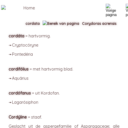
cordata
Corydoras acrensis
cordáta
= hartvormig.
➛
Cryptocóryne
➛
Pontedéria
cordifólius
= met hartvormig blad.
➛
Aquárius
cordófanus
= uit Kordofan.
➛
Lagarósiphon
Cordýline
= staaf.
Geslacht uit de aspergefamilie of Asparagaceae; alle