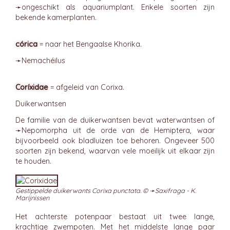
➛
ongeschikt
als aquariumplant. Enkele soorten zijn
bekende kamerplanten.
córica
= naar het Bengaalse Khorika.
➛
Nemachéilus
Coríxidae
= afgeleid van Corixa.
Duikerwantsen
De familie van de duikerwantsen bevat waterwantsen of
➛
Nepomorpha
uit de orde van de Hemiptera, waar
bijvoorbeeld ook bladluizen toe behoren. Ongeveer 500
soorten zijn bekend, waarvan vele moeilijk uit elkaar zijn
te houden.
Gestippelde duikerwants Corixa punctata. © ➛
Saxifraga - K.
Marijnissen
Het achterste potenpaar bestaat uit twee lange,
krachtige zwempoten. Met het middelste lange paar