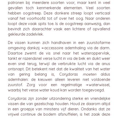
patronen bij meerdere soorten voor, maar kent in veel
gevallen toch kenmerkende elementen. Veel soorten
hebben oogstreep. Deze donkere streep loopt verticaal
vanaf het voorhoofd tot of over het oog. Naar onderen
loopt deze vaak spits toe. Is de oogstreep aanwezig, dan
bevindt zich daarachter vaak een lichtere of opvallend
gekleurde zadelvlek.
De vissen kunnen zich handhaven in een zuurstofarme
omgeving dankzij ➛
accessoire ademhaling
via de darm.
Daartoe zwemt de vis snel naar het wateroppervlak,
tankt er razendsnel verse lucht in via de bek en duikt weer
even snel terug, terwijl de verbruikte lucht via de anus
ontsnapt. Dit betekent niet dat de kwaliteit van het water
van gering belang is, Corydoras
moeten
aldus
ademhalen: de kieuwen alleen leveren niet voldoende
zuurstof. Zorg voor een regelmatige ➛
waterwissel
,
waarbij het verse water koud kan worden toegevoegd.
Corydoras zijn zonder uitzondering sterke en vriendelijke
vissen die van gezelschap houden. Houd ze daarom altijd
in een groepje van minstens vijf dieren. Ondanks dat ze
vrijwel continue de bodem afsnuffelen, is het zaak deze