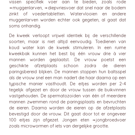
vissen specifiek voer aan te bieden, zoals rode
➛
muggenlarven
, ➛
diepvriesvoer
dat snel naar de bodem
zinkt of voedertabletten. Watervlooien en andere
muggenlarven worden echter ook gegeten, al gaat dat
soms onhandig.
De kweek verloopt vrijwel identiek bij de verschillende
soorten, maar is niet altijd eenvoudig. Toedienen van
koud water kan de kweek stimuleren. In een ruime
kweekbak kunnen het best bij één vrouw drie à vier
mannen worden geplaatst. De vrouw poetst een
geschikte afzetplaats schoon zodra de dieren
paringsbereid blijken. De mannen stoppen hun baltsspel
als de vrouw snel een man nadert die haar daarna op een
typische manier vasthoudt. De eitjes worden per 2-4
tegelijk afgezet en door de vrouw tussen de buikvinnen
vastgehouden. De spermatozoïden van één of meerdere
mannen zwemmen rond de paringsplaats en bevruchten
de eieren. Daarna worden de eieren op de afzetplaats
bevestigd door de vrouw. Dit gaat door tot er ongeveer
100 eitjes zijn afgezet. Jongen eten ➛
jongbroedvoer
zoals microwormen of iets van dergelijke grootte.