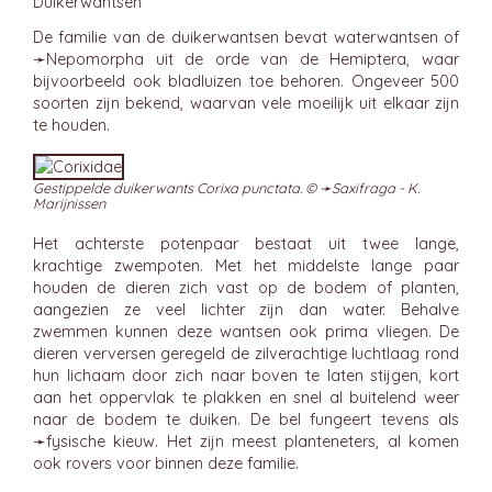
Duikerwantsen
De familie van de duikerwantsen bevat waterwantsen of
➛
Nepomorpha
uit de orde van de Hemiptera, waar
bijvoorbeeld ook bladluizen toe behoren. Ongeveer 500
soorten zijn bekend, waarvan vele moeilijk uit elkaar zijn
te houden.
Gestippelde duikerwants Corixa punctata. © ➛
Saxifraga - K.
Marijnissen
Het achterste potenpaar bestaat uit twee lange,
krachtige zwempoten. Met het middelste lange paar
houden de dieren zich vast op de bodem of planten,
aangezien ze veel lichter zijn dan water. Behalve
zwemmen kunnen deze wantsen ook prima vliegen. De
dieren verversen geregeld de zilverachtige luchtlaag rond
hun lichaam door zich naar boven te laten stijgen, kort
aan het oppervlak te plakken en snel al buitelend weer
naar de bodem te duiken. De bel fungeert tevens als
➛
fysische kieuw
. Het zijn meest planteneters, al komen
ook rovers voor binnen deze familie.