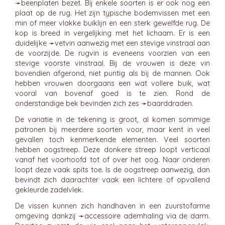
➛
beenplaten
bezet. Bij enkele soorten is er ook nog een
plaat op de rug. Het zijn typische bodemvissen met een
min of meer vlakke buiklijn en een sterk gewelfde rug. De
kop is breed in vergelijking met het lichaam. Er is een
duidelijke ➛
vetvin
aanwezig met een stevige vinstraal aan
de voorzijde. De rugvin is eveneens voorzien van een
stevige voorste vinstraal. Bij de vrouwen is deze vin
bovendien afgerond, niet puntig als bij de mannen. Ook
hebben vrouwen doorgaans een wat vollere buik, wat
vooral van bovenaf goed is te zien. Rond de
onderstandige bek bevinden zich zes ➛
baarddraden
.
De variatie in de tekening is groot, al komen sommige
patronen bij meerdere soorten voor, maar kent in veel
gevallen toch kenmerkende elementen. Veel soorten
hebben oogstreep. Deze donkere streep loopt verticaal
vanaf het voorhoofd tot of over het oog. Naar onderen
loopt deze vaak spits toe. Is de oogstreep aanwezig, dan
bevindt zich daarachter vaak een lichtere of opvallend
gekleurde zadelvlek.
De vissen kunnen zich handhaven in een zuurstofarme
omgeving dankzij ➛
accessoire ademhaling
via de darm.