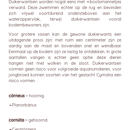
Duikerwantsen worden nogal eens met ➛
bootsmannetjes
verward. Deze zwemmen echter op de rug en bevinden
zich vrijwel voortdurend ondersteboven aan het
wateroppervlak, terwijl duikerwantsen vooral
bodembewoners zijn.
Voor grotere vissen kan de gewone duikerwants een
uitdagende prooi zijn: met ruim een centimeter zijn ze
aardig aan de maat en bovendien snel en wendbaar.
Eenmaal op de bodem zijn ze lastig te ontdekken. In grote
aantallen vangen is echter geen optie: deze dieren
hangen niet met wolken in de sloot. Duikerwantsen
vormen geen risico voor volgroeide aquariumdieren, voor
jongbroed kunnen soorten van het geslacht Cymatia een
risico vormen.
córneus
= hoornig.
➛
Planorbárius
cornúta
= gehoornd.
➛
Ceratópteris