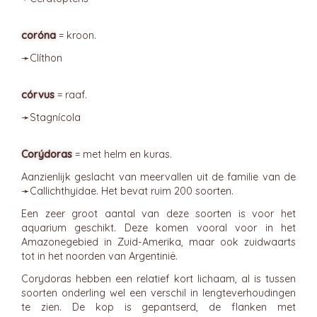
coróna
= kroon.
➛
Clíthon
córvus
= raaf.
➛
Stagnícola
Corýdoras
= met helm en kuras.
Aanzienlijk geslacht van meervallen uit de familie van de
➛
Callichthyidae
. Het bevat ruim 200 soorten.
Een zeer groot aantal van deze soorten is voor het
aquarium geschikt. Deze komen vooral voor in het
Amazonegebied in Zuid-Amerika, maar ook zuidwaarts
tot in het noorden van Argentinië.
Corydoras hebben een relatief kort lichaam, al is tussen
soorten onderling wel een verschil in lengteverhoudingen
te zien. De kop is gepantserd, de flanken met