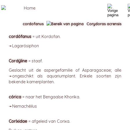
cordofanus
Corydoras acrensis
cordófanus
= uit Kordofan.
➛
Lagarósiphon
Cordýline
= staaf.
Geslacht uit de aspergefamilie of Asparagaceae; alle
➛
ongeschikt
als aquariumplant. Enkele soorten zijn
bekende kamerplanten.
córica
= naar het Bengaalse Khorika.
➛
Nemachéilus
Coríxidae
= afgeleid van Corixa.