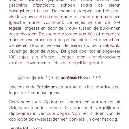
geschikte afzetplaats schoon zodra de dieren
paringsbereid blijken. De mannen stoppen hun baltsspel
als de vrouw snel een man nadert die haar daarna op een
typische manier vasthoudt. De eitjes worden per 2-4
tegelijk afgezet en door de vrouw tussen de buikvinnen
vastgehouden. De spermatozoïden van één of meerdere
mannen zwemmen rond de paringsplaats en bevruchten
de eieren. Daarna worden de eieren op de afzetplaats
bevestigd door de vrouw. Dit gaat door tot er ongeveer
100 eitjes zijn afgezet. Jongen eten ➛
jongbroedvoer
zoals microwormen of iets van dergelijke grootte.
acrénsis
Nijssen 1972
Inheems in de Braziliaanse staat Acre in het noordwesten,
tegen de Peruaanse grens.
Gedrongen soort. Op kop en lichaam een patroon van uit
vlekjes bestaande strepen. De staart heeft vergelijkbare
stippellijnen in verticale bogen. Van het midden van de
kop loopt aan weerszijden een donkere lijn over het oog.
Lengte tot 5,5 cm.