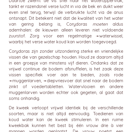
Daartoe zwemt de vis snel naar het wateroppervlak,
tankt er razendsnel verse lucht in via de bek en duikt weer
even snel terug, terwijl de verbruikte lucht via de anus
ontsnapt. Dit betekent niet dat de kwaliteit van het water
van gering belang is, Corydoras
moeten
aldus
ademhalen: de kieuwen alleen leveren niet voldoende
zuurstof. Zorg voor een regelmatige ➛
waterwissel
,
waarbij het verse water koud kan worden toegevoegd.
Corydoras zijn zonder uitzondering sterke en vriendelijke
vissen die van gezelschap houden. Houd ze daarom altijd
in een groepje van minstens vijf dieren. Ondanks dat ze
vrijwel continue de bodem afsnuffelen, is het zaak deze
vissen specifiek voer aan te bieden, zoals rode
➛
muggenlarven
, ➛
diepvriesvoer
dat snel naar de bodem
zinkt of voedertabletten. Watervlooien en andere
muggenlarven worden echter ook gegeten, al gaat dat
soms onhandig.
De kweek verloopt vrijwel identiek bij de verschillende
soorten, maar is niet altijd eenvoudig. Toedienen van
koud water kan de kweek stimuleren. In een ruime
kweekbak kunnen het best bij één vrouw drie à vier
mannen worden geplaatst. De vrouw poetst een