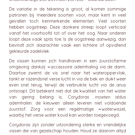
De variatie in de tekening is groot, al komen sommige
patronen bij meerdere soorten voor, maar kent in veel
gevallen toch kenmerkende elementen. Veel soorten
hebben oogstreep. Deze donkere streep loopt verticaal
vanaf het voorhoofd tot of over het oog. Naar onderen
loopt deze vaak spits toe. Is de oogstreep aanwezig, dan
bevindt zich daarachter vaak een lichtere of opvallend
gekleurde zadelvlek.
De vissen kunnen zich handhaven in een zuurstofarme
omgeving dankzij ➛
accessoire ademhaling
via de darm.
Daartoe zwemt de vis snel naar het wateroppervlak,
tankt er razendsnel verse lucht in via de bek en duikt weer
even snel terug, terwijl de verbruikte lucht via de anus
ontsnapt. Dit betekent niet dat de kwaliteit van het water
van gering belang is, Corydoras
moeten
aldus
ademhalen: de kieuwen alleen leveren niet voldoende
zuurstof. Zorg voor een regelmatige ➛
waterwissel
,
waarbij het verse water koud kan worden toegevoegd.
Corydoras zijn zonder uitzondering sterke en vriendelijke
vissen die van gezelschap houden. Houd ze daarom altijd