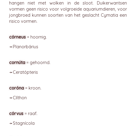
hangen niet met wolken in de sloot. Duikerwantsen
vormen geen risico voor volgroeide aquariumdieren, voor
jongbroed kunnen soorten van het geslacht Cymatia een
risico vormen.
córneus
= hoornig.
➛
Planorbárius
cornúta
= gehoornd.
➛
Ceratópteris
coróna
= kroon.
➛
Clíthon
córvus
= raaf.
➛
Stagnícola