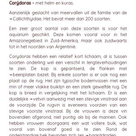
Corýdoras
= met helm en kuras.
Aanzienlijk geslacht van meervallen uit de familie van de
➛
Callichthyidae
. Het bevat meer dan 200 soorten.
Een zeer groot aantal van deze soorten is voor het
aquarium geschikt. Deze komen vooral voor in het
Amazonegebied in Zuid-Amerika, maar ook zuidwaarts
tot in het noorden van Argentinië.
Corydoras hebben een relatief kort lichaam, al is tussen
soorten onderling wel een verschil in lengteverhoudingen
te zien. De kop is gepantserd, de flanken met
➛
beenplaten
bezet. Bij enkele soorten is er ook nog een
plaat op de rug. Het zijn typische bodemvissen met een
min of meer vlakke buiklijn en een sterk gewelfde rug. De
kop is breed in vergelijking met het lichaam. Er is een
duidelijke ➛
vetvin
aanwezig met een stevige vinstraal aan
de voorzijde. De rugvin is eveneens voorzien van een
stevige voorste vinstraal. Bij de vrouwen is deze vin
bovendien afgerond, niet puntig als bij de mannen. Ook
hebben vrouwen doorgaans een wat vollere buik, wat
vooral van bovenaf goed is te zien. Rond de
onderstandige bek bevinden zich zes ➛
baarddraden
.