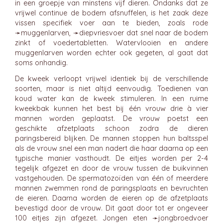
in een groepje van minstens vijf dieren. Ondanks dat ze
vrijwel continue de bodem afsnuffelen, is het zaak deze
vissen specifiek voer aan te bieden, zoals rode
➛
muggenlarven
, ➛
diepvriesvoer
dat snel naar de bodem
zinkt of voedertabletten. Watervlooien en andere
muggenlarven worden echter ook gegeten, al gaat dat
soms onhandig.
De kweek verloopt vrijwel identiek bij de verschillende
soorten, maar is niet altijd eenvoudig. Toedienen van
koud water kan de kweek stimuleren. In een ruime
kweekbak kunnen het best bij één vrouw drie à vier
mannen worden geplaatst. De vrouw poetst een
geschikte afzetplaats schoon zodra de dieren
paringsbereid blijken. De mannen stoppen hun baltsspel
als de vrouw snel een man nadert die haar daarna op een
typische manier vasthoudt. De eitjes worden per 2-4
tegelijk afgezet en door de vrouw tussen de buikvinnen
vastgehouden. De spermatozoïden van één of meerdere
mannen zwemmen rond de paringsplaats en bevruchten
de eieren. Daarna worden de eieren op de afzetplaats
bevestigd door de vrouw. Dit gaat door tot er ongeveer
100 eitjes zijn afgezet. Jongen eten ➛
jongbroedvoer