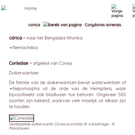
corica
Corydoras acrensis
córica
= naar het Bengaalse Khorika.
➛
Nemachéilus
Coríxidae
= afgeleid van Corixa.
Duikerwantsen
De familie van de duikerwantsen bevat waterwantsen of
➛
Nepomorpha
uit de orde van de Hemiptera, waar
bijvoorbeeld ook bladluizen toe behoren. Ongeveer 500
soorten zijn bekend, waarvan vele moeilijk uit elkaar zijn
te houden.
Gestippelde duikerwants Corixa punctata. © ➛
Saxifraga - K.
Marijnissen