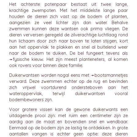
Het achterste potenpaar bestaat uit twee lange,
krachtige zwempoten. Met het middelste lange paar
houden de dieren zich vast op de bodem of planten,
aangezien ze veel lichter zijn dan water. Behalve
zwemmen kunnen deze wantsen ook prima vliegen. De
dieren verversen geregeld de zilverachtige luchtlaag rond
hun lichaam door zich naar boven te laten stijgen, kort
aan het oppervlak te plakken en snel al buitelend weer
naar de bodem te duiken. De bel fungeert tevens als
➛
fysische kieuw
. Het zijn meest planteneters, al komen
ook rovers voor binnen deze familie.
Duikerwantsen worden nogal eens met ➛
bootsmannetjes
verward. Deze zwemmen echter op de rug en bevinden
zich vrijwel voortdurend ondersteboven aan het
wateroppervlak, terwijl duikerwantsen vooral
bodembewoners zijn.
Voor grotere vissen kan de gewone duikerwants een
uitdagende prooi zijn: met ruim een centimeter zijn ze
aardig aan de maat en bovendien snel en wendbaar.
Eenmaal op de bodem zijn ze lastig te ontdekken. In grote
aantallen vangen is echter geen optie: deze dieren