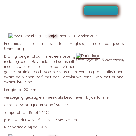
kajal
Britz & Kullander 2013
Endemisch in de Indiase staat Meghalaya, nabij de plaats
Ummulong.
Bruinig beige lichaam, met een bruinig
Dario kajal. © ➛
B. Mahatvaraj
rode gloed. Bovenste lichaamshelft
meer zwartbruin dan rood. Vinnen
geheel bruinig rood. Voorste vinstralen van rug- en buikvinnen
zwart, de vinnen zelf met een lichtblauwe rand. Kop met dunne
zwarte belijning.
Lengte tot 20 mm.
verzorging, gedrag en kweek als beschreven bij de familie.
Geschikt voor aquaria vanaf 30 liter.
Temperatuur: 15 tot 24° C
pH: 6-8 dH: 4-12 fH: 7-21 ppm: 70-200
Niet vermeld bij de IUCN.