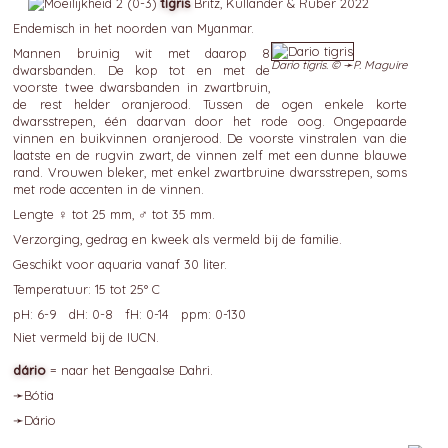
tígris
Britz, Kullander & Rüber 2022
Endemisch in het noorden van Myanmar.
Mannen bruinig wit met daarop 8
Dario tigris. © ➛
P. Maguire
dwarsbanden. De kop tot en met de
voorste twee dwarsbanden in zwartbruin,
de rest helder oranjerood. Tussen de ogen enkele korte
dwarsstrepen, één daarvan door het rode oog. Ongepaarde
vinnen en buikvinnen oranjerood. De voorste vinstralen van die
laatste en de rugvin zwart, de vinnen zelf met een dunne blauwe
rand. Vrouwen bleker, met enkel zwartbruine dwarsstrepen, soms
met rode accenten in de vinnen.
Lengte ♀ tot 25 mm, ♂ tot 35 mm.
Verzorging, gedrag en kweek als vermeld bij de familie.
Geschikt voor aquaria vanaf 30 liter.
Temperatuur: 15 tot 25° C
pH: 6-9 dH: 0-8 fH: 0-14 ppm: 0-130
Niet vermeld bij de IUCN.
dário
= naar het Bengaalse Dahri.
➛
Bótia
➛
Dário