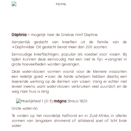
Dáphnia
= mogelijk naar de Griekse nimf Daphne.
Aanzienlijk geslacht van kreeften uit de familie van de
➛
Daphniidae
. Dit geslacht bevat meer dan 200 soorten.
Eenvoudige kreeftachtigen, populair als voedsel voor vissen. Bij
tijden kunnen deze eenvoudig met een niet te fijn ➛
vangnet
in
grote hoeveelheden worden gevangen.
Deze watervlooien vormen vooral voor de kleinere vissoorten
een redelijk goed ➛
voer
, de harde schelpen hebben daarbij een
laxerende werking op de darmen van vissen. Vang er echter niet
teveel ineens, want watervlooien verbruiken veel zuurstof, en de
weg naar huis is lang.
mágna
Straus 1820
Grote watervlo
Te vinden op het noordelijk halfrond en in Zuid-Afrika, in allerlei
vormen van langzaam stromend of stilstaand zoet of licht brak
water.