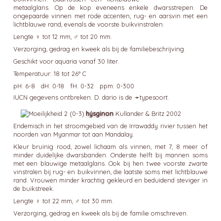
metaalglans. Op de kop eveneens enkele dwarsstrepen. De
ongepaarde vinnen met rode accenten, rug- en aarsvin met een
lichtblauwe rand, evenals de voorste buikvinstralen.
Lengte ♀ tot 12 mm, ♂ tot 20 mm.
Verzorging, gedrag en kweek als bij de familiebeschrijving.
Geschikt voor aquaria vanaf 30 liter.
Temperatuur: 18 tot 26° C
pH: 6-8 dH: 0-18 fH: 0-32 ppm: 0-300
IUCN gegevens ontbreken. D. dario is de ➛
typesoort
.
hýsginon
Kullander & Britz 2002
Endemisch in het stroomgebied van de Irrawaddy rivier tussen het
noorden van Myanmar tot aan Mandalay.
Kleur bruinig rood, zowel lichaam als vinnen, met 7, 8 meer of
minder duidelijke dwarsbanden. Onderste helft bij mannen soms
met een blauwige metaalglans. Ook bij hen twee voorste zwarte
vinstralen bij rug- en buikvinnen, die laatste soms met lichtblauwe
rand. Vrouwen minder krachtig gekleurd en beduidend steviger in
de buikstreek.
Lengte ♀ tot 22 mm, ♂ tot 30 mm.
Verzorging, gedrag en kweek als bij de familie omschreven.