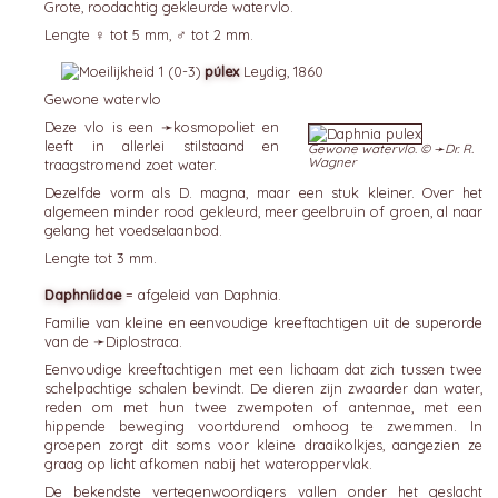
Grote, roodachtig gekleurde watervlo.
Lengte ♀ tot 5 mm, ♂ tot 2 mm.
púlex
Leydig, 1860
Gewone watervlo
Deze vlo is een ➛
kosmopoliet
en
leeft in allerlei stilstaand en
Gewone watervlo. © ➛
Dr. R.
Wagner
traagstromend zoet water.
Dezelfde vorm als D. magna, maar een stuk kleiner. Over het
algemeen minder rood gekleurd, meer geelbruin of groen, al naar
gelang het voedselaanbod.
Lengte tot 3 mm.
Daphníidae
= afgeleid van Daphnia.
Familie van kleine en eenvoudige kreeftachtigen uit de superorde
van de ➛
Diplostraca
.
Eenvoudige kreeftachtigen met een lichaam dat zich tussen twee
schelpachtige schalen bevindt. De dieren zijn zwaarder dan water,
reden om met hun twee zwempoten of antennae, met een
hippende beweging voortdurend omhoog te zwemmen. In
groepen zorgt dit soms voor kleine draaikolkjes, aangezien ze
graag op licht afkomen nabij het wateroppervlak.
De bekendste vertegenwoordigers vallen onder het geslacht