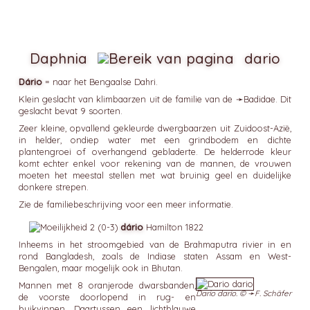
Daphnia
dario
Dário
= naar het Bengaalse Dahri.
Klein geslacht van klimbaarzen uit de familie van de ➛
Badidae
. Dit
geslacht bevat 9 soorten.
Zeer kleine, opvallend gekleurde dwergbaarzen uit Zuidoost-Azië,
in helder, ondiep water met een grindbodem en dichte
plantengroei of overhangend gebladerte. De helderrode kleur
komt echter enkel voor rekening van de mannen, de vrouwen
moeten het meestal stellen met wat bruinig geel en duidelijke
donkere strepen.
Zie de familiebeschrijving voor een meer informatie.
dário
Hamilton 1822
Inheems in het stroomgebied van de Brahmaputra rivier in en
rond Bangladesh, zoals de Indiase staten Assam en West-
Bengalen, maar mogelijk ook in Bhutan.
Mannen met 8 oranjerode dwarsbanden,
Dario dario. © ➛
F. Schäfer
de voorste doorlopend in rug- en
buikvinnen. Daartussen een lichtblauwe