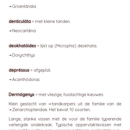
➛
Groenlándia
denticuláta
= met kleine tanden.
➛
Neocarídina
deokhatóides
= lijkt op (Microphis) deokhata.
➛
Doryíchthys
depréssus
= afgeplat.
➛
Acanthódoras
Dermógenys
= met vliezige, huidachtige kieuwen.
Klein geslacht van ➛
tandkarpers
uit de familie van de
➛
Zenarchopteridae
. Het bevat 10 soorten.
Lange, slanke vissen met de voor de familie typerende
verlengde onderkaak. Typische oppervlaktevissen met