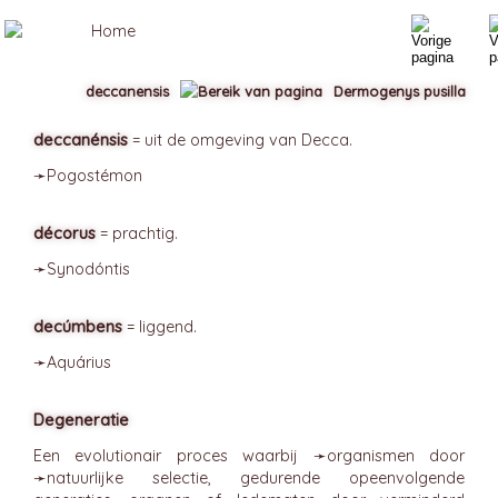
deccanensis
Dermogenys pusilla
deccanénsis
= uit de omgeving van Decca.
➛
Pogostémon
décorus
= prachtig.
➛
Synodóntis
decúmbens
= liggend.
➛
Aquárius
Degeneratie
Een evolutionair proces waarbij ➛
organismen
door
➛
natuurlijke selectie
, gedurende opeenvolgende