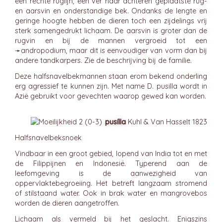
een rechte ruglijn, een ver naar achteren geplaatste rug-
en aarsvin en onderstandige bek. Ondanks de lengte en
geringe hoogte hebben de dieren toch een zijdelings vrij
sterk samengedrukt lichaam. De aarsvin is groter dan de
rugvin en bij de mannen vergroeid tot een
➛
andropodium
, maar dit is eenvoudiger van vorm dan bij
andere tandkarpers. Zie de beschrijving bij de familie.
Deze halfsnavelbekmannen staan erom bekend onderling
erg agressief te kunnen zijn. Met name D. pusilla wordt in
Azië gebruikt voor gevechten waarop gewed kan worden.
pusílla
Kuhl & Van Hasselt 1823
Halfsnavelbeksnoek
Vindbaar in een groot gebied, lopend van India tot en met
de Filippijnen en Indonesië. Typerend aan de
leefomgeving is de aanwezigheid van
oppervlaktebegroeiing. Het betreft langzaam stromend
of stilstaand water. Ook in brak water en mangrovebos
worden de dieren aangetroffen.
Lichaam als vermeld bij het geslacht. Enigszins