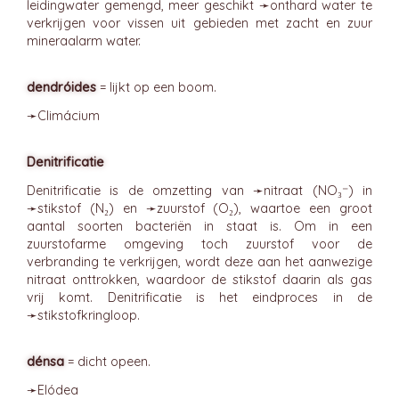
leidingwater gemengd, meer geschikt ➛
onthard
water te
verkrijgen voor vissen uit gebieden met zacht en zuur
mineraalarm water.
dendróides
= lijkt op een boom.
➛
Climácium
Denitrificatie
Denitrificatie is de omzetting van ➛
nitraat
(NO₃⁻) in
➛
stikstof
(N₂) en ➛
zuurstof
(O₂), waartoe een groot
aantal soorten bacteriën in staat is. Om in een
zuurstofarme omgeving toch zuurstof voor de
verbranding te verkrijgen, wordt deze aan het aanwezige
nitraat onttrokken, waardoor de stikstof daarin als gas
vrij komt. Denitrificatie is het eindproces in de
➛
stikstofkringloop
.
dénsa
= dicht opeen.
➛
Elódea