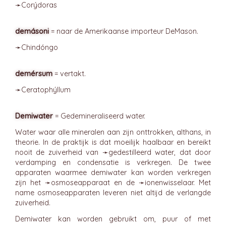
➛
Corýdoras
demásoni
= naar de Amerikaanse importeur DeMason.
➛
Chindóngo
demérsum
= vertakt.
➛
Ceratophýllum
Demiwater
= Gedemineraliseerd water.
Water waar alle mineralen aan zijn onttrokken, althans, in
theorie. In de praktijk is dat moeilijk haalbaar en bereikt
nooit de zuiverheid van ➛
gedestilleerd water
, dat door
verdamping en condensatie is verkregen. De twee
apparaten waarmee demiwater kan worden verkregen
zijn het ➛
osmoseapparaat
en de ➛
ionenwisselaar
. Met
name osmoseapparaten leveren niet altijd de verlangde
zuiverheid.
Demiwater kan worden gebruikt om, puur of met