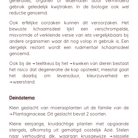
generaties, organen of ledematen door verminderd
gebruik geleidelijk kwijtraken. In de biologie ook wel
reductie genoemd.
Ook erfelijke oorzaken kunnen dit veroorzaken. Het
bewuste lichaamsdeel lijkt een verschrompelde,
misvormde of verkleinde versie van iets vergelijkbaars bij
andere organismen waar dit nog volop in gebruik is. Een
dergelijk restant wordt een rudimentair lichaamsdeel
genoemd.
Ook bij de ➛
teeltkeus
bij het ➛
kweken
van dieren bestaat
het risico dat degeneratie de kop opsteekt; meestal gaat
het daarbij om levensduur, kleurzuiverheid en
➛
weerstand
.
Deinóstema
Klein geslacht van moerasplanten uit de familie van de
➛
Plantaginaceae
. Dit geslacht bevat 2 soorten.
Kleine eenjarige, kruidachtige planten met opgaande
stengels, afkomstig uit gematigd oostelijk Azië. Stelen
naar verhouding dik, waaraan kruisgewijze ➛
sessiele