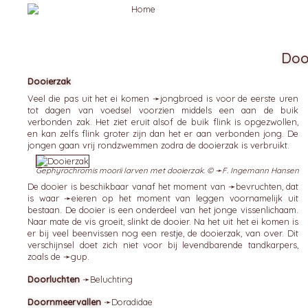
Doo
Dooierzak
Veel die pas uit het ei komen ➛
jongbroed
is voor de eerste uren
tot dagen van voedsel voorzien middels een aan de buik
verbonden zak. Het ziet eruit alsof de buik flink is opgezwollen,
en kan zelfs flink groter zijn dan het er aan verbonden jong. De
jongen gaan vrij rondzwemmen zodra de dooierzak is verbruikt.
Gephyrochromis moorii larven met dooierzak. © ➛
F. Ingemann Hansen
De dooier is beschikbaar vanaf het moment van ➛
bevruchten
, dat
is waar ➛
eieren
op het moment van leggen voornamelijk uit
bestaan. De dooier is een onderdeel van het jonge vissenlichaam.
Naar mate de vis groeit, slinkt de dooier. Na het uit het ei komen is
er bij veel beenvissen nog een restje, de dooierzak, van over. Dit
verschijnsel doet zich niet voor bij levendbarende tandkarpers,
zoals de ➛
gup
.
Doorluchten
➛
Beluchting
Doornmeervallen
➛
Doradidae