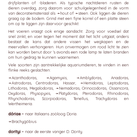
drijfplanten of -bladeren. Als typische nachtdieren rusten de
dieren overdag, zorg daarom voor schuilgelegenheid in de vorm
van decoratiemateriaal als ➛
hout
of ➛
steen
. Ook liggen de dieren
graag op de bodem. Grind met een fijne korrel of een platte steen
om op te liggen zijn daarvoor geschikt.
Het voeren vraagt ook enige aandacht. Zorg voor voedsel dat
snel zinkt, en voer tegen het moment dat het licht uitgaat, anders
bestaat de kans dat andere vissen het wegkapen en de
meervallen verhongeren. Hun onvermogen om rood licht te zien
kan worden benut door 's avonds een rode lamp te laten branden
om hun gedrag te kunnen waarnemen.
Vele soorten zijn aantrekkelijke aquariumdieren, te vinden in een
flinke reeks geslachten:
➛
Acanthodoras
, ➛
Agamyxis
, ➛
Amblydoras
, Anadoras,
➛
Astrodoras
, Centrodoras, Hassar, ➛
Hemidoras
, Leptodoras,
Lithodoras, Megalodoras, ➛
Nemadoras
, Orinocodoras, Ossancora,
Oxydoras, Physopyxis, ➛
Platydoras
, Pterodoras, Rhinodoras,
Rhynchodoras, Scorpiodoras, Tenellus, Trachydoras en
Wertheimeria.
dóriae
= naar Italiaans zoöloog Doria.
➛
Brachygóbius
dorítyi
= naar de eerste vanger D. Dority.