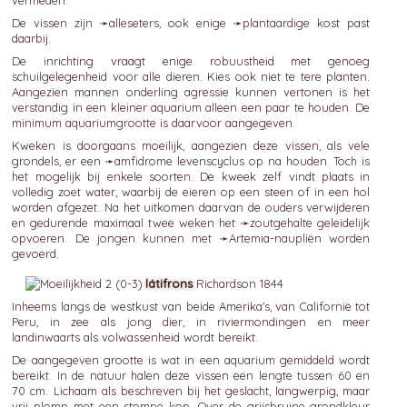
vermeden.
De vissen zijn ➛
alleseters
, ook enige ➛
plantaardige
kost past
daarbij.
De inrichting vraagt enige robuustheid met genoeg
schuilgelegenheid voor alle dieren. Kies ook niet te tere planten.
Aangezien mannen onderling agressie kunnen vertonen is het
verstandig in een kleiner aquarium alleen een paar te houden. De
minimum aquariumgrootte is daarvoor aangegeven.
Kweken is doorgaans moeilijk, aangezien deze vissen, als vele
grondels, er een ➛
amfidrome
levenscyclus op na houden. Toch is
het mogelijk bij enkele soorten. De kweek zelf vindt plaats in
volledig zoet water, waarbij de eieren op een steen of in een hol
worden afgezet. Na het uitkomen daarvan de ouders verwijderen
en gedurende maximaal twee weken het ➛
zoutgehalte
geleidelijk
opvoeren. De jongen kunnen met ➛
Artemia
-naupliën worden
gevoerd.
látifrons
Richardson 1844
Inheems langs de westkust van beide Amerika's, van Californië tot
Peru, in zee als jong dier, in riviermondingen en meer
landinwaarts als volwassenheid wordt bereikt.
De aangegeven grootte is wat in een aquarium gemiddeld wordt
bereikt. In de natuur halen deze vissen een lengte tussen 60 en
70 cm. Lichaam als beschreven bij het geslacht, langwerpig, maar
vrij plomp met een stompe kop. Over de grijsbruine grondkleur