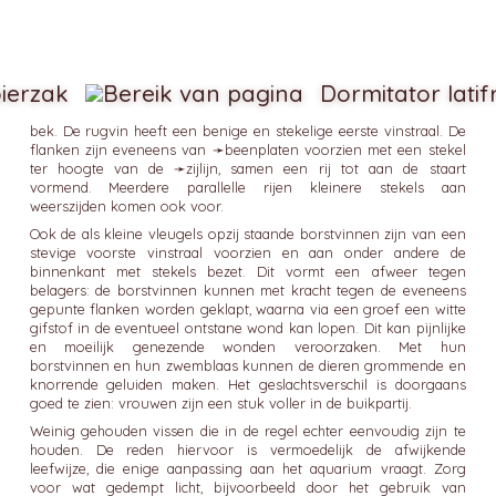
ierzak
Dormitator latif
bek. De rugvin heeft een benige en stekelige eerste vinstraal. De
flanken zijn eveneens van ➛
beenplaten
voorzien met een stekel
ter hoogte van de ➛
zijlijn
, samen een rij tot aan de staart
vormend. Meerdere parallelle rijen kleinere stekels aan
weerszijden komen ook voor.
Ook de als kleine vleugels opzij staande borstvinnen zijn van een
stevige voorste vinstraal voorzien en aan onder andere de
binnenkant met stekels bezet. Dit vormt een afweer tegen
belagers: de borstvinnen kunnen met kracht tegen de eveneens
gepunte flanken worden geklapt, waarna via een groef een witte
gifstof in de eventueel ontstane wond kan lopen. Dit kan pijnlijke
en moeilijk genezende wonden veroorzaken. Met hun
borstvinnen en hun zwemblaas kunnen de dieren grommende en
knorrende geluiden maken. Het geslachtsverschil is doorgaans
goed te zien: vrouwen zijn een stuk voller in de buikpartij.
Weinig gehouden vissen die in de regel echter eenvoudig zijn te
houden. De reden hiervoor is vermoedelijk de afwijkende
leefwijze, die enige aanpassing aan het aquarium vraagt. Zorg
voor wat gedempt licht, bijvoorbeeld door het gebruik van