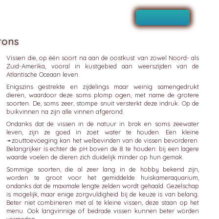
rons
Vissen die, op één soort na aan de oostkust van zowel Noord- als
Zuid-Amerika, vooral in kustgebied aan weerszijden van de
Atlantische Oceaan leven.
Enigszins gestrekte en zijdelings maar weinig samengedrukt
dieren, waardoor deze soms plomp ogen, met name de grotere
soorten. De, soms zeer, stompe snuit versterkt deze indruk. Op de
buikvinnen na zijn alle vinnen afgerond.
Ondanks dat de vissen in de natuur in brak en soms zeewater
leven, zijn ze goed in zoet water te houden. Een kleine
➛
zouttoevoeging
kan het welbevinden van de vissen bevorderen.
Belangrijker is echter de pH boven de 8 te houden: bij een lagere
waarde voelen de dieren zich duidelijk minder op hun gemak.
Sommige soorten, die al zeer lang in de hobby bekend zijn,
worden te groot voor het gemiddelde huiskameraquarium,
ondanks dat de maximale lengte zelden wordt gehaald. Gezelschap
is mogelijk, maar enige zorgvuldigheid bij de keuze is van belang.
Beter niet combineren met al te kleine vissen, deze staan op het
menu. Ook langvinnige of bedrade vissen kunnen beter worden