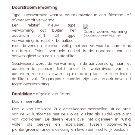
Doorstroomverwarming
Type ➛
verwarming
waarbij aquariumwater in een filteraan- of
afvoer wordt verwarmd.
Een relatief nieuw type
verwarming dat buiten het
aquarium blijft. Dit type
Doorstroomverwarmer.
verwarming is redelijk betaalbaar,
maar bovendien bijzonder veilig, met een verwaarloosbare kans
op breuk. Enige eventuele nadeel is de noodzaak van de
aanwezigheid van een ➛
buitenfilter
.
Geadviseerd wordt de verwarming in de aanvoerslang naar het
aquarium te plaatsen, liefst onder het waterniveau van het
aquarium, zodat de verwarming niet droog komt te staan indien
de filter uitvalt. De gangbare modellen zijn hoe dan ook beveiligd
tegen oververhitting.
Dorádidae
= afgeleid van Doras.
Doornmeervallen
Familie van tropische Zuid-Amerikaanse meervallen uit de orde
van de ➛
Siluriformes
, met de Rio de la Plata als zuidelijkste punt
van voorkomen. De dieren leven over het algemeen in rustig
water als beekjes en moerassen, tussen boomwortels,
plantengroei en andere dekking, en leven een nachtelijk bestaan.