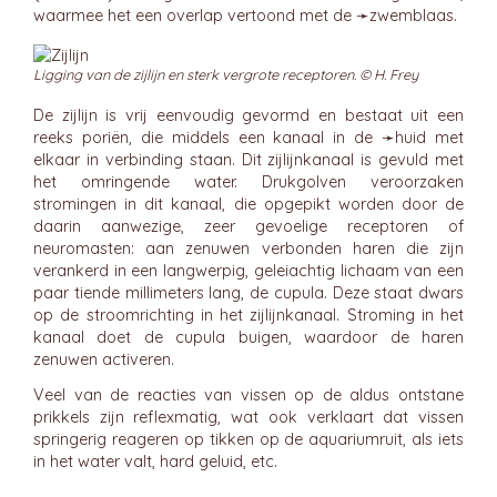
waarmee het een overlap vertoond met de ➛
zwemblaas
.
Ligging van de zijlijn en sterk vergrote receptoren. © H. Frey
De zijlijn is vrij eenvoudig gevormd en bestaat uit een
reeks poriën, die middels een kanaal in de ➛
huid
met
elkaar in verbinding staan. Dit zijlijnkanaal is gevuld met
het omringende water. Drukgolven veroorzaken
stromingen in dit kanaal, die opgepikt worden door de
daarin aanwezige, zeer gevoelige receptoren of
neuromasten: aan zenuwen verbonden haren die zijn
verankerd in een langwerpig, geleiachtig lichaam van een
paar tiende millimeters lang, de cupula. Deze staat dwars
op de stroomrichting in het zijlijnkanaal. Stroming in het
kanaal doet de cupula buigen, waardoor de haren
zenuwen activeren.
Veel van de reacties van vissen op de aldus ontstane
prikkels zijn reflexmatig, wat ook verklaart dat vissen
springerig reageren op tikken op de aquariumruit, als iets
in het water valt, hard geluid, etc.