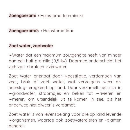
Zoengoerami
➛
Helostoma
temminckii
Zoengoerami's
➛
Helostomatidae
Zoet water, zoetwater
➛
Water
dat een maximum zoutgehalte heeft van minder
dan een half promille (0,5 ‰). Daarmee onderscheidt het
zich van ➛
brak
en ➛
zeewater
.
Zoet water ontstaat door ➛
destillatie
, verdampen van
zee-, brak of zoet water, wat vervolgens weer als
neerslag terugkeert op land. Daar verzamelt het zich in
➛
grondwater
, stroompjes en beken tot ➛
rivieren
en
➛
meren
, om uiteindelijk uit te komen in zee, als het
onderweg niet alweer is verdampt.
Zoet water is van levensbelang voor alle op land levende
➛
organismen
, waartoe ook zoetwaterdieren en -planten
behoren.