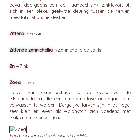
bevat doorgaans een klein aandeel zink. Zinktekort uit
zich in een bleke, geelwitte kleuring tussen de nerven,
meestal met bruine vlekken.
Zittend
➛
Sessiel
Zittende zannichellia
➛
Zannichellia
palustris
Zn
➛
Zink
Zóea
= leven.
Larven van ➛
kreeftachtigen
uit de klasse van de
➛
Malacostraca
, die een ➛
metamorfose
ondergaan om
volwassen te worden. Dergelijke larven zijn in de regel
zeer klein en leven als ➛
plankton
, zich voedend met
➛
algen
en ➛
eencelligen
.
Voorbeeld van een kreeftenlarve. © ➛
FAO