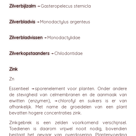
Zilverbijlzalm
➛
Gasteropelecus
sternicla
Zilverbladvis
➛
Monodactylus
argenteus
Zilverbladvissen
➛
Monodactylidae
Zilverkopstaanders
➛
Chilodontidae
Zink
Zn
Essentieel ➛
sporenelement
voor planten. Onder andere
de stevigheid van celmembranen en de aanmaak van
eiwitten (enzymen), ➛
chlorofyl
en suikers is er van
afhankelijk. Met name de groeidelen van een plant
bevatten hogere concentraties zink.
Zinkgebrek is een zelden voorkomend verschijnsel.
Toedienen is daarom vrijwel nooit nodig, bovendien
bestaat het gevaar van overdosering. Plantenvoeding