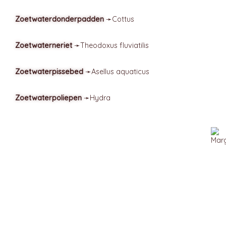
Zoetwaterdonderpadden
➛
Cottus
Zoetwaterneriet
➛
Theodoxus
fluviatilis
Zoetwaterpissebed
➛
Asellus
aquaticus
Zoetwaterpoliepen
➛
Hydra