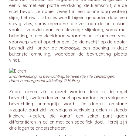
een vlies met een platte verdikking, de kiemschijf, die de
eicel bevat. De dooier zweeft in een dunne laag waterig
slijm, het eiwit. Dit alles wordt bijeen gehouden door een
stevig vlies, soms meerdere, die zelf aan de buitenkant
vaak is voorzien van een kleverige slijmlaag, soms met
beharing, of een kleefdraad waarmee het ei aan een vast
voorwerp wordt opgehangen. De kiemschijf op de dooier
bevindt zich onder de
micropyle
, een opening in deze
buitenste omhulling, waardoor de bevruchting plaats
vindt.
Ei-ontwikkeling na bevruchting. 1e twee rijen: 1e celdelingen;
daarna embryo-ontwikkeling. © H. Frey
Zodra eieren zijn afgezet worden deze in de regel
bevrucht, zwellen dan vrij snel op waardoor een volgende
bevruchting onmogelijk wordt. De daaruit ontstane
➛
zygote
gaat zich vervolgens veelvuldig delen in steeds
kleinere ➛
cellen
, die vanaf een zeker punt gaan
differentiëren in cellen met een specifiek doel. Hierbij zijn
drie lagen te onderscheiden: