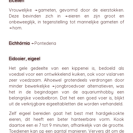
Eicellen
Vrouwelijke ➛
gameten
, gevormd door de eierstokken.
Deze bevinden zich in ➛
eieren
en zijn groot en
onbeweeglijk, in tegenstelling tot mannelijke gameten of
➛
hom
.
Eichhórnia
➛
Pontederia
Eidooier, eigeel
Het gele gedeelte van een kippenei is, bedoeld als
voedsel voor een ontwikkelend kuiken, ook voor vislarven
zeer voedzaam. Alhoewel grotendeels verdrongen door
minder bewerkelijke ➛
jongbroedvoer
alternatieven, was
het in de begindagen van de aquariumhobby een
belangrijke voedselbron. Dat het een goed voer is, blijkt
uit de verkrijgbare eigeeltabletten die worden verhandeld.
Zelf eigeel bereiden gaat het best met hardgekookte
eieren, dit heeft een beter hanteerbare vorm. Kook
daartoe een ei 7 tot 9 minuten, afhankelijk van de grootte.
Toedienen kan op een aantal manieren. Ververs dit om de