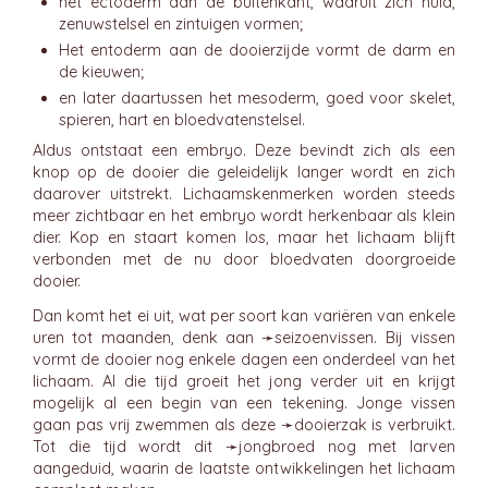
het ectoderm aan de buitenkant, waaruit zich huid,
zenuwstelsel en zintuigen vormen;
Het entoderm aan de dooierzijde vormt de darm en
de kieuwen;
en later daartussen het mesoderm, goed voor skelet,
spieren, hart en bloedvatenstelsel.
Aldus ontstaat een embryo. Deze bevindt zich als een
knop op de dooier die geleidelijk langer wordt en zich
daarover uitstrekt. Lichaamskenmerken worden steeds
meer zichtbaar en het embryo wordt herkenbaar als klein
dier. Kop en staart komen los, maar het lichaam blijft
verbonden met de nu door bloedvaten doorgroeide
dooier.
Dan komt het ei uit, wat per soort kan variëren van enkele
uren tot maanden, denk aan ➛
seizoenvissen
. Bij vissen
vormt de dooier nog enkele dagen een onderdeel van het
lichaam. Al die tijd groeit het jong verder uit en krijgt
mogelijk al een begin van een tekening. Jonge vissen
gaan pas vrij zwemmen als deze ➛
dooierzak
is verbruikt.
Tot die tijd wordt dit ➛
jongbroed
nog met larven
aangeduid, waarin de laatste ontwikkelingen het lichaam