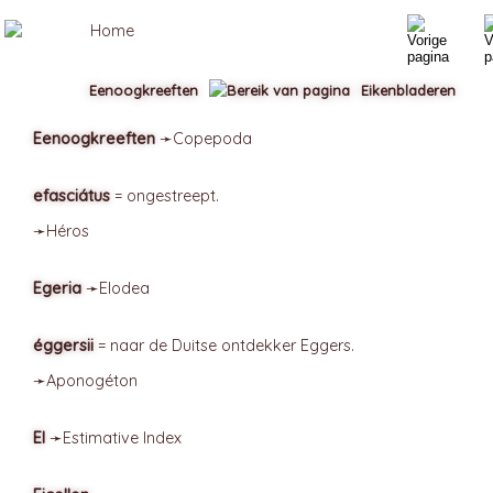
Eenoogkreeften
Eikenbladeren
Eenoogkreeften
➛
Copepoda
efasciátus
= ongestreept.
➛
Héros
Egeria
➛
Elodea
éggersii
= naar de Duitse ontdekker Eggers.
➛
Aponogéton
EI
➛
Estimative
Index