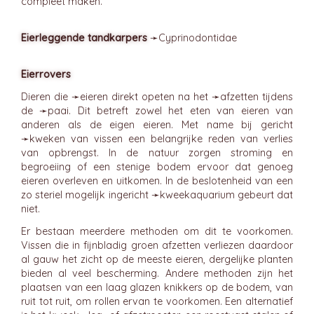
compleet maken.
Eierleggende tandkarpers
➛
Cyprinodontidae
Eierrovers
Dieren die ➛
eieren
direkt opeten na het ➛
afzetten
tijdens
de ➛
paai
. Dit betreft zowel het eten van eieren van
anderen als de eigen eieren. Met name bij gericht
➛
kweken
van vissen een belangrijke reden van verlies
van opbrengst. In de natuur zorgen stroming en
begroeiing of een stenige bodem ervoor dat genoeg
eieren overleven en uitkomen. In de beslotenheid van een
zo steriel mogelijk ingericht ➛
kweekaquarium
gebeurt dat
niet.
Er bestaan meerdere methoden om dit te voorkomen.
Vissen die in fijnbladig groen afzetten verliezen daardoor
al gauw het zicht op de meeste eieren, dergelijke planten
bieden al veel bescherming. Andere methoden zijn het
plaatsen van een laag glazen knikkers op de bodem, van
ruit tot ruit, om rollen ervan te voorkomen. Een alternatief