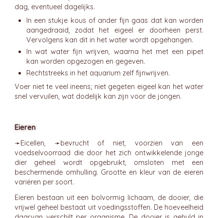
dag, eventueel dagelijks.
In een stukje kous of ander fijn gaas dat kan worden
aangedraaid, zodat het eigeel er doorheen perst.
Vervolgens kan dit in het water wordt opgehangen.
In wat water fijn wrijven, waarna het met een pipet
kan worden opgezogen en gegeven.
Rechtstreeks in het aquarium zelf fijnwrijven.
Voer niet te veel ineens; niet gegeten eigeel kan het water
snel vervuilen, wat dodelijk kan zijn voor de jongen.
Eieren
➛
Eicellen
, ➛
bevrucht
of niet, voorzien van een
voedselvoorraad die door het zich ontwikkelende jonge
dier geheel wordt opgebruikt, omsloten met een
beschermende omhulling. Grootte en kleur van de eieren
variëren per soort.
Eieren bestaan uit een bolvormig lichaam, de dooier, die
vrijwel geheel bestaat uit voedingsstoffen. De hoeveelheid
daarvan verschilt per organisme. De dooier is gehuld in