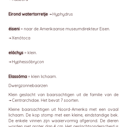
Eirond watertorretje
➛
Hyphydrus
éiseni
= naar de Amerikaanse museumdirekteur Eisen.
➛
Xenótoca
eláchys
= klein.
➛
Hyphessóbrycon
Elassóma
= klein lichaam.
Dwergzonnebaarzen
Klein geslacht van baarsachtigen uit de familie van de
➛
Centrarchidae
. Het bevat 7 soorten.
Kleine baarsachtigen uit Noord-Amerika met een ovaal
lichaam. De kop stomp met een kleine, eindstandige bek.
De enkele vinnen zijn waaiervormig afgerond. De dieren
worden niet groter dan 4 cm. Het geslachtsonderscheid is