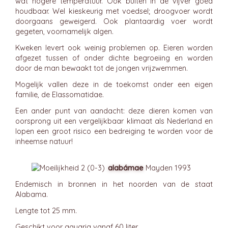
wat hogere temperatuur. Ook buiten in de vijver goed
houdbaar. Wel kieskeurig met voedsel; droogvoer wordt
doorgaans geweigerd. Ook plantaardig voer wordt
gegeten, voornamelijk algen.
Kweken levert ook weinig problemen op. Eieren worden
afgezet tussen of onder dichte begroeiing en worden
door de man bewaakt tot de jongen vrijzwemmen.
Mogelijk vallen deze in de toekomst onder een eigen
familie, de Elassomatidae.
Een ander punt van aandacht: deze dieren komen van
oorsprong uit een vergelijkbaar klimaat als Nederland en
lopen een groot risico een bedreiging te worden voor de
inheemse natuur!
alabámae
Mayden 1993
Endemisch in bronnen in het noorden van de staat
Alabama.
Lengte tot 25 mm.
Geschikt voor aquaria vanaf 60 liter.