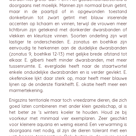
doorgaans niet moeilijk. Mannen zijn normaal bruin getint,
maar in de paartijd of in opgewonden toestand
donkerbruin tot zwart getint met blauw iriserende
accenten op lichaam en vinnen, terwijl de vrouwen meer
lichtbruin zijn getekend met donkerder dwarsbanden of
vlekken en kleurloze vinnen. Soorten onderling zijn wat
lastiger te onderscheiden. E. zonatus en boehlkei zijn
eenvoudig te herkennen aan de duidelijke dwarsbanden
(zonatus 9, boehlkei 12-13) met gelijke brede afstand tot
elkaar. E. gilberti heeft minder dwarsbanden, met meer
tussenruimte. E. evergladei heeft naar de staartwortel
enkele onduidelijke dwarsbanden en is verder gevlekt. E.
okefenokee lijkt daar sterk op, maar heeft meer blauwe
lijnen op de onderste flankhelft. E. okatie heeft meer een
marmertekening.
Enigszins territoriale maar toch vreedzame dieren, die zich
goed laten combineren met ander klein gezelschap, al is
het beter ze 's winters koeler te houden. Houd ze bij
voorkeur met minimaal vier exemplaren. Zeer geschikt
voor kleinere aquaria en weinig eisend. Een verwarming is
doorgaans niet nodig, al zijn de dieren tolerant met een