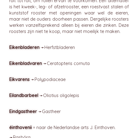
ruit tot ruit, om rollen ervan te voorkomen. Een alternatief
is het kweek-, leg- of afzetrooster, een roestvast stalen of
kunststof rooster met openingen waar wel de eieren,
maar niet de ouders doorheen passen. Dergelijke roosters
werken vanzelfsprekend alleen bij eieren die zinken. Deze
roosters zijn niet te koop, maar niet moeilijk te maken.
Eikenbladeren
➛
Herfstbladeren
Eikenbladvaren
➛
Ceratopteris
cornuta
Eikvarens
➛
Polypodiaceae
Eilandbarbeel
➛
Oliotius
oligolepis
Eindgastheer
➛
Gastheer
éinthovenii
= naar de Nederlandse arts J. Einthoven.
➛
Rasbóra