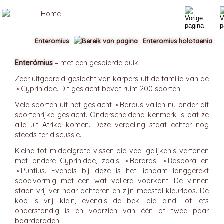
Enteromius
Enteromius holotaenia
Enterómius
= met een gespierde buik.
Zeer uitgebreid geslacht van karpers uit de familie van de
➛
Cyprinidae
. Dit geslacht bevat ruim 200 soorten.
Vele soorten uit het geslacht ➛
Barbus
vallen nu onder dit
soortenrijke geslacht. Onderscheidend kenmerk is dat ze
alle uit Afrika komen. Deze verdeling staat echter nog
steeds ter discussie.
Kleine tot middelgrote vissen die veel gelijkenis vertonen
met andere Cyprinidae, zoals ➛
Boraras
, ➛
Rasbora
en
➛
Puntius
. Evenals bij deze is het lichaam langgerekt
spoelvormig met een wat vollere voorkant. De vinnen
staan vrij ver naar achteren en zijn meestal kleurloos. De
kop is vrij klein, evenals de bek, die eind- of iets
onderstandig is en voorzien van één of twee paar
baarddraden.