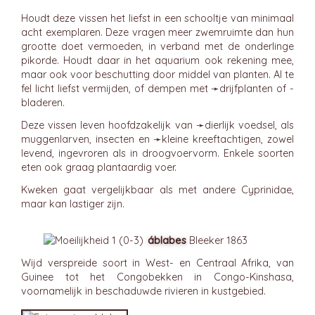
Houdt deze vissen het liefst in een schooltje van minimaal
acht exemplaren. Deze vragen meer zwemruimte dan hun
grootte doet vermoeden, in verband met de onderlinge
pikorde. Houdt daar in het aquarium ook rekening mee,
maar ook voor beschutting door middel van planten. Al te
fel licht liefst vermijden, of dempen met ➛
drijfplanten
of -
bladeren.
Deze vissen leven hoofdzakelijk van ➛
dierlijk
voedsel, als
muggenlarven, insecten en ➛
kleine kreeftachtigen
, zowel
levend, ingevroren als in droogvoervorm. Enkele soorten
eten ook graag plantaardig voer.
Kweken gaat vergelijkbaar als met andere Cyprinidae,
maar kan lastiger zijn.
áblabes
Bleeker 1863
Wijd verspreide soort in West- en Centraal Afrika, van
Guinee tot het Congobekken in Congo-Kinshasa,
voornamelijk in beschaduwde rivieren in kustgebied.