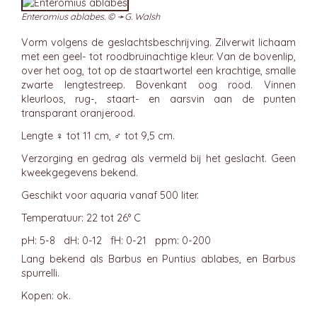
Enteromius ablabes. © ➛
G. Walsh
Vorm volgens de geslachtsbeschrijving. Zilverwit lichaam
met een geel- tot roodbruinachtige kleur. Van de bovenlip,
over het oog, tot op de staartwortel een krachtige, smalle
zwarte lengtestreep. Bovenkant oog rood. Vinnen
kleurloos, rug-, staart- en aarsvin aan de punten
transparant oranjerood.
Lengte ♀ tot 11 cm, ♂ tot 9,5 cm.
Verzorging en gedrag als vermeld bij het geslacht. Geen
kweekgegevens bekend.
Geschikt voor aquaria vanaf 500 liter.
Temperatuur: 22 tot 26° C
pH: 5-8 dH: 0-12 fH: 0-21 ppm: 0-200
Lang bekend als Barbus en Puntius ablabes, en Barbus
spurrelli.
Kopen: ok.