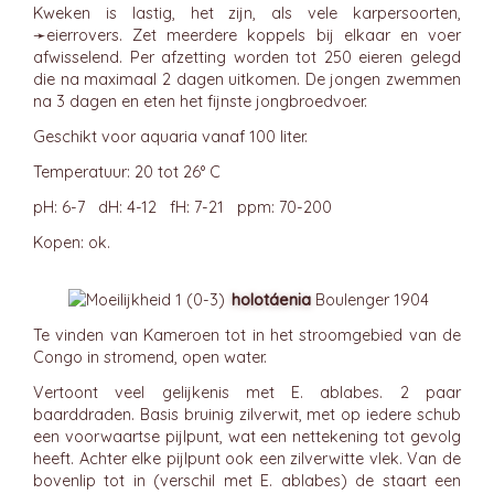
Kweken is lastig, het zijn, als vele karpersoorten,
➛
eierrovers
. Zet meerdere koppels bij elkaar en voer
afwisselend. Per afzetting worden tot 250 eieren gelegd
die na maximaal 2 dagen uitkomen. De jongen zwemmen
na 3 dagen en eten het fijnste jongbroedvoer.
Geschikt voor aquaria vanaf 100 liter.
Temperatuur: 20 tot 26° C
pH: 6-7 dH: 4-12 fH: 7-21 ppm: 70-200
Kopen: ok.
holotáenia
Boulenger 1904
Te vinden van Kameroen tot in het stroomgebied van de
Congo in stromend, open water.
Vertoont veel gelijkenis met E. ablabes. 2 paar
baarddraden. Basis bruinig zilverwit, met op iedere schub
een voorwaartse pijlpunt, wat een nettekening tot gevolg
heeft. Achter elke pijlpunt ook een zilverwitte vlek. Van de
bovenlip tot in (verschil met E. ablabes) de staart een