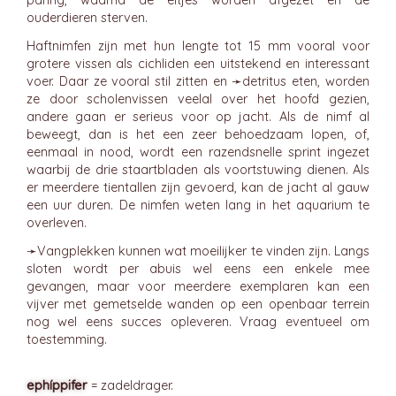
paring, waarna de eitjes worden afgezet en de
ouderdieren sterven.
Haftnimfen zijn met hun lengte tot 15 mm vooral voor
grotere vissen als cichliden een uitstekend en interessant
voer. Daar ze vooral stil zitten en ➛
detritus
eten, worden
ze door scholenvissen veelal over het hoofd gezien,
andere gaan er serieus voor op jacht. Als de nimf al
beweegt, dan is het een zeer behoedzaam lopen, of,
eenmaal in nood, wordt een razendsnelle sprint ingezet
waarbij de drie staartbladen als voortstuwing dienen. Als
er meerdere tientallen zijn gevoerd, kan de jacht al gauw
een uur duren. De nimfen weten lang in het aquarium te
overleven.
➛
Vangplekken
kunnen wat moeilijker te vinden zijn. Langs
sloten wordt per abuis wel eens een enkele mee
gevangen, maar voor meerdere exemplaren kan een
vijver met gemetselde wanden op een openbaar terrein
nog wel eens succes opleveren. Vraag eventueel om
toestemming.
ephíppifer
= zadeldrager.