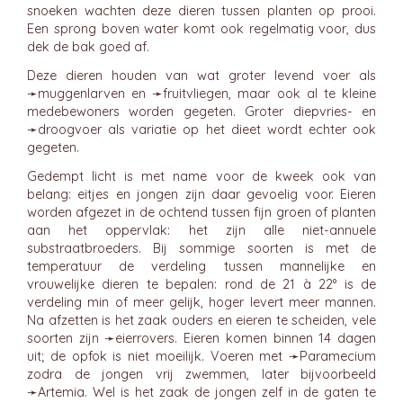
snoeken wachten deze dieren tussen planten op prooi.
Een sprong boven water komt ook regelmatig voor, dus
dek de bak goed af.
Deze dieren houden van wat groter levend voer als
➛
muggenlarven
en ➛
fruitvliegen
, maar ook al te kleine
medebewoners worden gegeten. Groter diepvries- en
➛
droogvoer
als variatie op het dieet wordt echter ook
gegeten.
Gedempt licht is met name voor de kweek ook van
belang: eitjes en jongen zijn daar gevoelig voor. Eieren
worden afgezet in de ochtend tussen fijn groen of planten
aan het oppervlak: het zijn alle niet-annuele
substraatbroeders. Bij sommige soorten is met de
temperatuur de verdeling tussen mannelijke en
vrouwelijke dieren te bepalen: rond de 21 à 22° is de
verdeling min of meer gelijk, hoger levert meer mannen.
Na afzetten is het zaak ouders en eieren te scheiden, vele
soorten zijn ➛
eierrovers
. Eieren komen binnen 14 dagen
uit; de opfok is niet moeilijk. Voeren met ➛
Paramecium
zodra de jongen vrij zwemmen, later bijvoorbeeld
➛
Artemia
. Wel is het zaak de jongen zelf in de gaten te