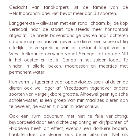
Geslacht van tandkarpers uit de familie van de
➛
Nothobranchiidae
. Het bevat meer dan 30 soorten.
Langgerekte ➛
killivissen
met een rond lichaam, bij de kop
verticaal, naar de staart toe steeds meer horizontaal
afgeplat. De brede bovenstandige bek en naar achteren
staande rug- en aarsvin geven de dieren een snoekachtig
uiterlijk. De verspreiding van dit geslacht loopt van het
West-Afrikaanse oerwoud vanaf Senegal tot aan de Nijl
in het oosten en tot in Congo in het zuiden loopt. Te
vinden in allerlei beken, moerassen en meertjes met
permanent water.
Hun vorm is typerend voor oppervlaktevissen, al dalen de
dieren ook wel lager af. Vreedzaam tegenover andere
soorten van vergelijkbare grootte. Alhoewel geen typische
scholenvissen, is een groep van minimaal zes dieren aan
te bevelen, de vissen zijn dan minder schuw.
Ook een ruim aquarium met niet te felle verlichting,
bijvoorbeeld door een dichte beplanting en drijfplanten of
-bladeren heeft dit effect, evenals een donkere bodem.
Laatste doet de kleuren ook beter uitkomen. Net als