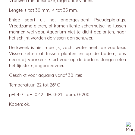
Vrouwen met kleurloze, afgeronde vinnen.
Lengte ♀ tot 30 mm, ♂ tot 35 mm.
Enige soort uit het ondergeslacht Pseudepiplatys.
Vreedzame dieren, al komen lichte schermutseling tussen
mannen wel voor. Aquarium niet te dicht beplanten, naar
het schijnt worden de vissen dan schuwer.
De kweek is niet moeilijk, zacht water heeft de voorkeur.
Vissen zetten af tussen planten en op de bodem, dus
neem bij voorkeur ➛
turf
voor op de bodem. Jongen eten
het fijnste ➛
jongbroedvoer
.
Geschikt voor aquaria vanaf 30 liter.
Temperatuur: 22 tot 26° C
pH: 4-7 dH: 0-12 fH: 0-21 ppm: 0-200
Kopen: ok.