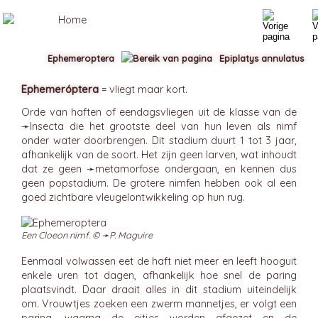
Ephemeroptera
Epiplatys annulatus
Ephemeróptera
= vliegt maar kort.
Orde van haften of eendagsvliegen uit de klasse van de
➛
Insecta
die het grootste deel van hun leven als nimf
onder water doorbrengen. Dit stadium duurt 1 tot 3 jaar,
afhankelijk van de soort. Het zijn geen larven, wat inhoudt
dat ze geen ➛
metamorfose
ondergaan, en kennen dus
geen popstadium. De grotere nimfen hebben ook al een
goed zichtbare vleugelontwikkeling op hun rug.
Een Cloeon nimf. © ➛
P. Maguire
Eenmaal volwassen eet de haft niet meer en leeft hooguit
enkele uren tot dagen, afhankelijk hoe snel de paring
plaatsvindt. Daar draait alles in dit stadium uiteindelijk
om. Vrouwtjes zoeken een zwerm mannetjes, er volgt een