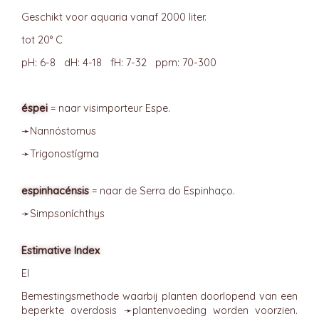
Geschikt voor aquaria vanaf 2000 liter.
tot 20° C
pH: 6-8 dH: 4-18 fH: 7-32 ppm: 70-300
éspei
= naar visimporteur Espe.
➛
Nannóstomus
➛
Trigonostígma
espinhacénsis
= naar de Serra do Espinhaço.
➛
Simpsoníchthys
Estimative Index
EI
Bemestingsmethode waarbij planten doorlopend van een
beperkte overdosis ➛
plantenvoeding
worden voorzien.