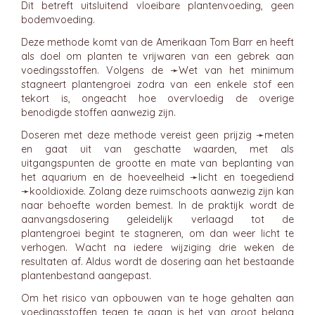
Dit betreft uitsluitend vloeibare plantenvoeding, geen
bodemvoeding.
Deze methode komt van de Amerikaan Tom Barr en heeft
als doel om planten te vrijwaren van een gebrek aan
voedingsstoffen. Volgens de ➛
Wet van het minimum
stagneert plantengroei zodra van een enkele stof een
tekort is, ongeacht hoe overvloedig de overige
benodigde stoffen aanwezig zijn.
Doseren met deze methode vereist geen prijzig ➛
meten
en gaat uit van geschatte waarden, met als
uitgangspunten de grootte en mate van beplanting van
het aquarium en de hoeveelheid ➛
licht
en toegediend
➛
kooldioxide
. Zolang deze ruimschoots aanwezig zijn kan
naar behoefte worden bemest. In de praktijk wordt de
aanvangsdosering geleidelijk verlaagd tot de
plantengroei begint te stagneren, om dan weer licht te
verhogen. Wacht na iedere wijziging drie weken de
resultaten af. Aldus wordt de dosering aan het bestaande
plantenbestand aangepast.
Om het risico van opbouwen van te hoge gehalten aan
voedingsstoffen tegen te gaan is het van groot belang