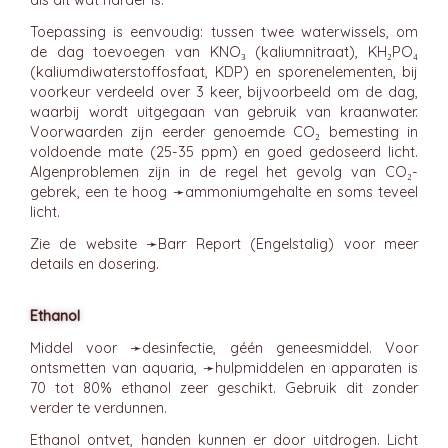
als dit wat harder is.
Toepassing is eenvoudig: tussen twee waterwissels, om
de dag toevoegen van KNO₃ (kaliumnitraat), KH₂PO₄
(kaliumdiwaterstoffosfaat, KDP) en sporenelementen, bij
voorkeur verdeeld over 3 keer, bijvoorbeeld om de dag,
waarbij wordt uitgegaan van gebruik van kraanwater.
Voorwaarden zijn eerder genoemde CO₂ bemesting in
voldoende mate (25-35 ppm) en goed gedoseerd licht.
Algenproblemen zijn in de regel het gevolg van CO₂-
gebrek, een te hoog ➛
ammoniumgehalte
en soms teveel
licht.
Zie de website ➛
Barr Report
(Engelstalig) voor meer
details en dosering.
Ethanol
Middel voor ➛
desinfectie
, géén geneesmiddel. Voor
ontsmetten van aquaria, ➛
hulpmiddelen
en apparaten is
70 tot 80% ethanol zeer geschikt. Gebruik dit zonder
verder te verdunnen.
Ethanol ontvet, handen kunnen er door uitdrogen. Licht