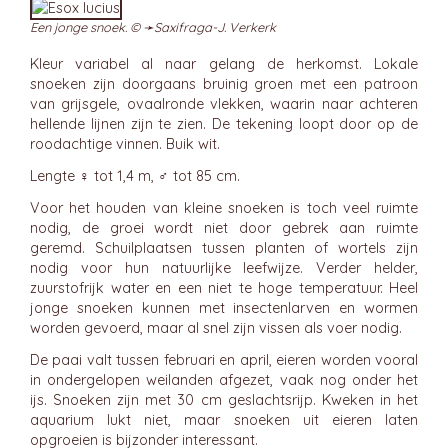
Een jonge snoek. © ➛
Saxifraga-J. Verkerk
Kleur variabel al naar gelang de herkomst. Lokale
snoeken zijn doorgaans bruinig groen met een patroon
van grijsgele, ovaalronde vlekken, waarin naar achteren
hellende lijnen zijn te zien. De tekening loopt door op de
roodachtige vinnen. Buik wit.
Lengte ♀ tot 1,4 m, ♂ tot 85 cm.
Voor het houden van kleine snoeken is toch veel ruimte
nodig, de groei wordt niet door gebrek aan ruimte
geremd. Schuilplaatsen tussen planten of wortels zijn
nodig voor hun natuurlijke leefwijze. Verder helder,
zuurstofrijk water en een niet te hoge temperatuur. Heel
jonge snoeken kunnen met insectenlarven en wormen
worden gevoerd, maar al snel zijn vissen als voer nodig.
De paai valt tussen februari en april, eieren worden vooral
in ondergelopen weilanden afgezet, vaak nog onder het
ijs. Snoeken zijn met 30 cm geslachtsrijp. Kweken in het
aquarium lukt niet, maar snoeken uit eieren laten
opgroeien is bijzonder interessant.