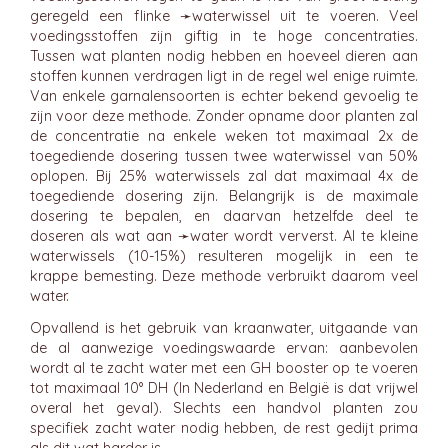
geregeld een flinke ➛
waterwissel
uit te voeren. Veel
voedingsstoffen zijn giftig in te hoge concentraties.
Tussen wat planten nodig hebben en hoeveel dieren aan
stoffen kunnen verdragen ligt in de regel wel enige ruimte.
Van enkele garnalensoorten is echter bekend gevoelig te
zijn voor deze methode. Zonder opname door planten zal
de concentratie na enkele weken tot maximaal 2x de
toegediende dosering tussen twee waterwissel van 50%
oplopen. Bij 25% waterwissels zal dat maximaal 4x de
toegediende dosering zijn. Belangrijk is de maximale
dosering te bepalen, en daarvan hetzelfde deel te
doseren als wat aan ➛
water
wordt ververst. Al te kleine
waterwissels (10-15%) resulteren mogelijk in een te
krappe bemesting. Deze methode verbruikt daarom veel
water.
Opvallend is het gebruik van kraanwater, uitgaande van
de al aanwezige voedingswaarde ervan: aanbevolen
wordt al te zacht water met een GH booster op te voeren
tot maximaal 10° DH (In Nederland en België is dat vrijwel
overal het geval). Slechts een handvol planten zou
specifiek zacht water nodig hebben, de rest gedijt prima