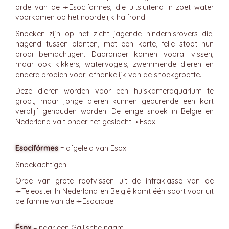
orde van de ➛
Esociformes
, die uitsluitend in zoet water
voorkomen op het noordelijk halfrond.
Snoeken zijn op het zicht jagende hindernisrovers die,
hagend tussen planten, met een korte, felle stoot hun
prooi bemachtigen. Daaronder komen vooral vissen,
maar ook kikkers, watervogels, zwemmende dieren en
andere prooien voor, afhankelijk van de snoekgrootte.
Deze dieren worden voor een huiskameraquarium te
groot, maar jonge dieren kunnen gedurende een kort
verblijf gehouden worden. De enige snoek in België en
Nederland valt onder het geslacht ➛
Esox
.
Esocifórmes
= afgeleid van Esox.
Snoekachtigen
Orde van grote roofvissen uit de infraklasse van de
➛
Teleostei
. In Nederland en België komt één soort voor uit
de familie van de ➛
Esocidae
.
Ésox
= naar een Gallische naam.