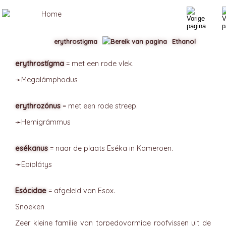
erythrostigma
Ethanol
erythrostígma
= met een rode vlek.
➛
Megalámphodus
erythrozónus
= met een rode streep.
➛
Hemigrámmus
esékanus
= naar de plaats Eséka in Kameroen.
➛
Epiplátys
Esócidae
= afgeleid van Esox.
Snoeken
Zeer kleine familie van torpedovormige roofvissen uit de