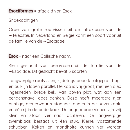
Esocifórmes
= afgeleid van Esox.
Snoekachtigen
Orde van grote roofvissen uit de infraklasse van de
➛
Teleostei
. In Nederland en België komt één soort voor uit
de familie van de ➛
Esocidae
.
Ésox
= naar een Gallische naam.
Klein geslacht van beenvissen uit de familie van de
➛
Esocidae
. Dit geslacht bevat 5 soorten.
Langwerpige roofvissen, zijdelings beperkt afgeplat. Rug-
en buiklijn lopen parallel. De kop is vrij groot, met een diep
ingesneden, brede bek, van boven plat, wat aan een
eendensnavel doet denken. Deze heeft meerdere rijen
puntige, achterwaarts staande tanden in de bovenkaak,
en één rij in de onderkaak. De ongepaarde vinnen zijn vrij
klein en staan ver naar achteren. De langwerpige
zwemblaas bestaat uit één stuk. Kleine, vastzittende
schubben. Kaken en mondholte kunnen ver worden