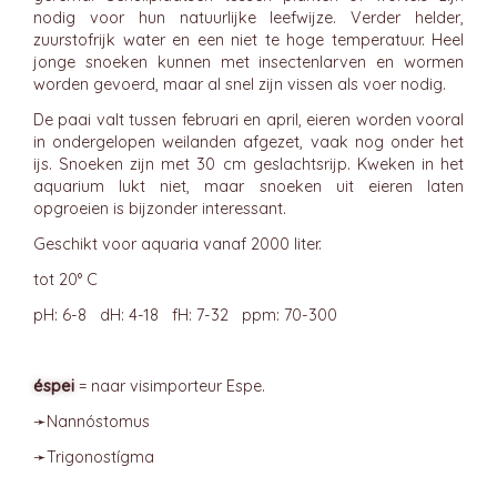
nodig voor hun natuurlijke leefwijze. Verder helder,
zuurstofrijk water en een niet te hoge temperatuur. Heel
jonge snoeken kunnen met insectenlarven en wormen
worden gevoerd, maar al snel zijn vissen als voer nodig.
De paai valt tussen februari en april, eieren worden vooral
in ondergelopen weilanden afgezet, vaak nog onder het
ijs. Snoeken zijn met 30 cm geslachtsrijp. Kweken in het
aquarium lukt niet, maar snoeken uit eieren laten
opgroeien is bijzonder interessant.
Geschikt voor aquaria vanaf 2000 liter.
tot 20° C
pH: 6-8 dH: 4-18 fH: 7-32 ppm: 70-300
éspei
= naar visimporteur Espe.
➛
Nannóstomus
➛
Trigonostígma