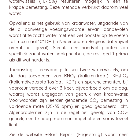
waterwissels (10-15%) resulteren mogelijk in een te
krappe bemesting. Deze methode verbruikt daarom veel
water.
Opvallend is het gebruik van kraanwater, uitgaande van
de al aanwezige voedingswaarde ervan: aanbevolen
wordt al te zacht water met een GH booster op te voeren
tot maximaal 10° DH (In Nederland en België is dat vrijwel
overal het geval). Slechts een handvol planten zou
specifiek zacht water nodig hebben, de rest gedijt prima
als dit wat harder is.
Toepassing is eenvoudig: tussen twee waterwissels, om
de dag toevoegen van KNO₃ (kaliumnitraat), KH₂PO₄
(kaliumdiwaterstoffosfaat, KDP) en sporenelementen, bij
voorkeur verdeeld over 3 keer, bijvoorbeeld om de dag,
waarbij wordt uitgegaan van gebruik van kraanwater.
Voorwaarden zijn eerder genoemde CO₂ bemesting in
voldoende mate (25-35 ppm) en goed gedoseerd licht.
Algenproblemen zijn in de regel het gevolg van CO₂-
gebrek, een te hoog ➛
ammoniumgehalte
en soms teveel
licht.
Zie de website ➛
Barr Report
(Engelstalig) voor meer