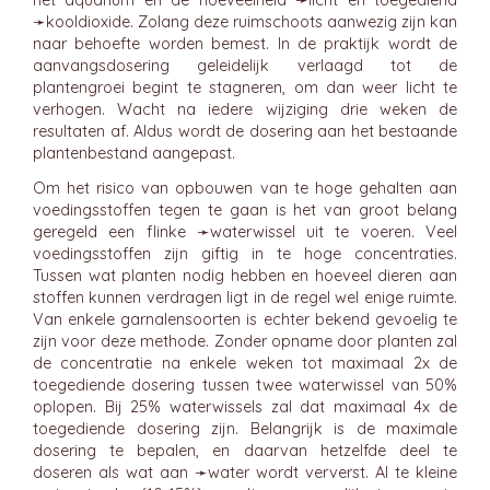
het aquarium en de hoeveelheid ➛
licht
en toegediend
➛
kooldioxide
. Zolang deze ruimschoots aanwezig zijn kan
naar behoefte worden bemest. In de praktijk wordt de
aanvangsdosering geleidelijk verlaagd tot de
plantengroei begint te stagneren, om dan weer licht te
verhogen. Wacht na iedere wijziging drie weken de
resultaten af. Aldus wordt de dosering aan het bestaande
plantenbestand aangepast.
Om het risico van opbouwen van te hoge gehalten aan
voedingsstoffen tegen te gaan is het van groot belang
geregeld een flinke ➛
waterwissel
uit te voeren. Veel
voedingsstoffen zijn giftig in te hoge concentraties.
Tussen wat planten nodig hebben en hoeveel dieren aan
stoffen kunnen verdragen ligt in de regel wel enige ruimte.
Van enkele garnalensoorten is echter bekend gevoelig te
zijn voor deze methode. Zonder opname door planten zal
de concentratie na enkele weken tot maximaal 2x de
toegediende dosering tussen twee waterwissel van 50%
oplopen. Bij 25% waterwissels zal dat maximaal 4x de
toegediende dosering zijn. Belangrijk is de maximale
dosering te bepalen, en daarvan hetzelfde deel te
doseren als wat aan ➛
water
wordt ververst. Al te kleine