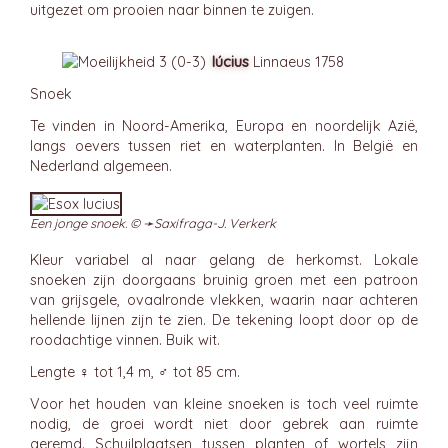
uitgezet om prooien naar binnen te zuigen.
lúcius
Linnaeus 1758
Snoek
Te vinden in Noord-Amerika, Europa en noordelijk Azië,
langs oevers tussen riet en waterplanten. In België en
Nederland algemeen.
Een jonge snoek. © ➛
Saxifraga-J. Verkerk
Kleur variabel al naar gelang de herkomst. Lokale
snoeken zijn doorgaans bruinig groen met een patroon
van grijsgele, ovaalronde vlekken, waarin naar achteren
hellende lijnen zijn te zien. De tekening loopt door op de
roodachtige vinnen. Buik wit.
Lengte ♀ tot 1,4 m, ♂ tot 85 cm.
Voor het houden van kleine snoeken is toch veel ruimte
nodig, de groei wordt niet door gebrek aan ruimte
geremd. Schuilplaatsen tussen planten of wortels zijn