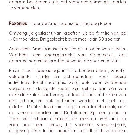
daarom bestreden en is het verboden sommige soorten
te verhandelen.
Faxónius
= naar de Amerikaanse ornitholoog Faxon.
Omvangrijk geslacht van kreeften uit de familie van de
➛
Cambaridae
. Dit geslacht bevat meer dan 90 soorten.
Agressieve Amerikaanse kreeften die in open water leven.
Voorheen een ondergeslacht van Orconectes, dat
daarmee nog enkel grotten bewonende soorten bevat.
Enkel in een speciaalaquarium te houden dieren, waarbij
voldoende ruimte en schuilplaatsen voor iedere
individuele kreeft nodig is. Zorg ook voor voldoende
voedsel om de zelfde reden. Een gebrek aan één van
deze drie zaken leidt vroeg of laat tot het ontbreken van
een schaar, en ook antennen worden niet met rust
gelaten. Planten leven niet lang in een kreeftenbak, ook
de sterkere soorten niet. Drijfplanten zijn een optie. In
tijden van schaarste kruipen de kreeften over land op
zoek naar een nieuwe, bij voorkeur voedselrijkere,
omgeving. Ook in het aquarium kan dit zich voordoen.