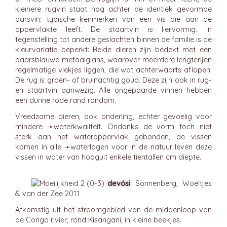
kleinere rugvin staat nog achter de identiek gevormde
aarsvin: typische kenmerken van een vis die aan de
oppervlakte leeft. De staartvin is liervormig. In
tegenstelling tot andere geslachten binnen de familie is de
kleurvariatie beperkt: Beide dieren zijn bedekt met een
paarsblauwe metaalglans, waarover meerdere lengterijen
regelmatige vlekjes liggen, die wat achterwaarts aflopen.
De rug is groen- of bruinachtig goud. Deze zijn ook in rug-
en staartvin aanwezig. Alle ongepaarde vinnen hebben
een dunne rode rand rondom.
Vreedzame dieren, ook onderling, echter gevoelig voor
mindere ➛
waterkwaliteit
. Ondanks de vorm toch niet
sterk aan het wateroppervlak gebonden, de vissen
komen in alle ➛
waterlagen
voor. In de natuur leven deze
vissen in water van hooguit enkele tientallen cm diepte.
devósi
Sonnenberg, Woeltjes
& van der Zee 2011
Afkomstig uit het stroomgebied van de middenloop van
de Congo rivier, rond Kisangani, in kleine beekjes.