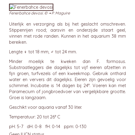
Fenerbahce devosi. © ➛
P. Maguire
Uiterlijk en verzorging als bij het geslacht omschreven.
Stippenrijen rood; aarsvin en onderzijde staart geel,
vinnen met rode randen. Kunnen in het aquarium 38 mm
bereiken.
Lengte ♀ tot 18 mm, ♂ tot 24 mm.
Minder moeilijk te kweken dan F. formosus.
Substraatleggers die dagelijks tot vijf eieren afzetten in
fijn groen, turfvezels of een kweekmop. Gebruik onthard
water en ververs dit dagelijks. Eieren zijn gevoelig voor
schimmel. Incubatie is 14 dagen bij 24°. Voeren kan met
Paramecium of jongbroedvoer van vergelijkbare grootte.
Groei is langzaam.
Geschikt voor aquaria vanaf 30 liter.
Temperatuur: 20 tot 26° C
pH: 5-7 dH: 0-8 fH: 0-14 ppm: 0-130
Geen IUCN status.