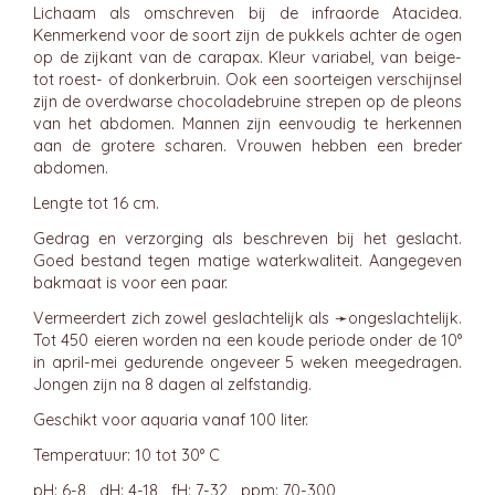
Lichaam als omschreven bij de infraorde Atacidea.
Kenmerkend voor de soort zijn de pukkels achter de ogen
op de zijkant van de carapax. Kleur variabel, van beige-
tot roest- of donkerbruin. Ook een soorteigen verschijnsel
zijn de overdwarse chocoladebruine strepen op de pleons
van het abdomen. Mannen zijn eenvoudig te herkennen
aan de grotere scharen. Vrouwen hebben een breder
abdomen.
Lengte tot 16 cm.
Gedrag en verzorging als beschreven bij het geslacht.
Goed bestand tegen matige waterkwaliteit. Aangegeven
bakmaat is voor een paar.
Vermeerdert zich zowel geslachtelijk als ➛
ongeslachtelijk
.
Tot 450 eieren worden na een koude periode onder de 10°
in april-mei gedurende ongeveer 5 weken meegedragen.
Jongen zijn na 8 dagen al zelfstandig.
Geschikt voor aquaria vanaf 100 liter.
Temperatuur: 10 tot 30° C
pH: 6-8 dH: 4-18 fH: 7-32 ppm: 70-300