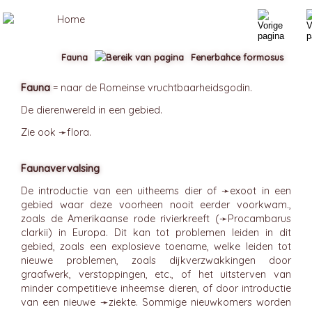
Fauna
Fenerbahce formosus
Fauna
= naar de Romeinse vruchtbaarheidsgodin.
De dierenwereld in een gebied.
Zie ook ➛
flora
.
Faunavervalsing
De introductie van een uitheems dier of ➛
exoot
in een
gebied waar deze voorheen nooit eerder voorkwam.,
zoals de Amerikaanse rode rivierkreeft (➛
Procambarus
clarkii) in Europa. Dit kan tot problemen leiden in dit
gebied, zoals een explosieve toename, welke leiden tot
nieuwe problemen, zoals dijkverzwakkingen door
graafwerk, verstoppingen, etc., of het uitsterven van
minder competitieve inheemse dieren, of door introductie
van een nieuwe ➛
ziekte
. Sommige nieuwkomers worden