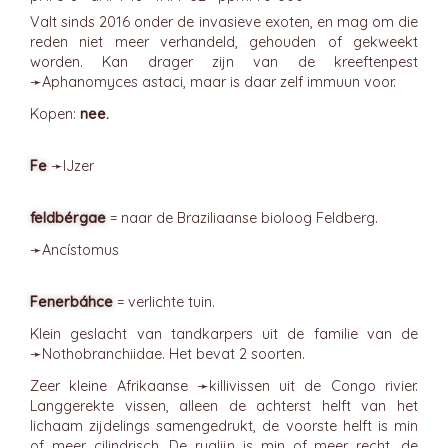
Valt sinds 2016 onder de invasieve exoten, en mag om die
reden niet meer verhandeld, gehouden of gekweekt
worden. Kan drager zijn van de kreeftenpest
➛
Aphanomyces
astaci, maar is daar zelf immuun voor.
Kopen:
nee.
Fe
➛
IJzer
feldbérgae
= naar de Braziliaanse bioloog Feldberg.
➛
Ancístomus
Fenerbáhce
= verlichte tuin.
Klein geslacht van tandkarpers uit de familie van de
➛
Nothobranchiidae
. Het bevat 2 soorten.
Zeer kleine Afrikaanse ➛
killivissen
uit de Congo rivier.
Langgerekte vissen, alleen de achterst helft van het
lichaam zijdelings samengedrukt, de voorste helft is min
of meer cilindrisch. De ruglijn is min of meer recht, de