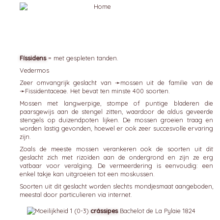
Físsidens
= met gespleten tanden.
Vedermos
Zeer omvangrijk geslacht van ➛
mossen
uit de familie van de
➛
Fissidentaceae
. Het bevat ten minste 400 soorten.
Mossen met langwerpige, stompe of puntige bladeren die
paarsgewijs aan de stengel zitten, waardoor de aldus geveerde
stengels op duizendpoten lijken. De mossen groeien traag en
worden lastig gevonden, hoewel er ook zeer succesvolle ervaring
zijn.
Zoals de meeste mossen verankeren ook de soorten uit dit
geslacht zich met rizoïden aan de ondergrond en zijn ze erg
vatbaar voor veralging. De vermeerdering is eenvoudig: een
enkel takje kan uitgroeien tot een moskussen.
Soorten uit dit geslacht worden slechts mondjesmaat aangeboden,
meestal door particulieren via internet.
crássipes
Bachelot de La Pylaie 1824