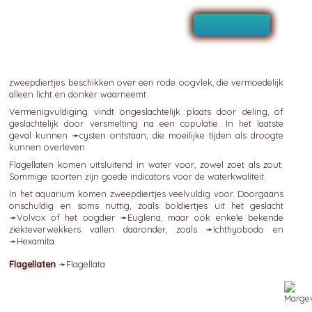
zweepdiertjes beschikken over een rode oogvlek, die vermoedelijk
alleen licht en donker waarneemt.
Vermenigvuldiging vindt ongeslachtelijk plaats door deling, of
geslachtelijk door versmelting na een copulatie. In het laatste
geval kunnen ➛
cysten
ontstaan, die moeilijke tijden als droogte
kunnen overleven.
Flagellaten komen uitsluitend in water voor, zowel zoet als zout.
Sommige soorten zijn goede indicators voor de waterkwaliteit.
In het aquarium komen zweepdiertjes veelvuldig voor. Doorgaans
onschuldig en soms nuttig, zoals boldiertjes uit het geslacht
➛
Volvox
of het oogdier ➛
Euglena
, maar ook enkele bekende
ziekteverwekkers vallen daaronder, zoals ➛
Ichthyobodo
en
➛
Hexamita
.
Flagellaten
➛
Flagellata