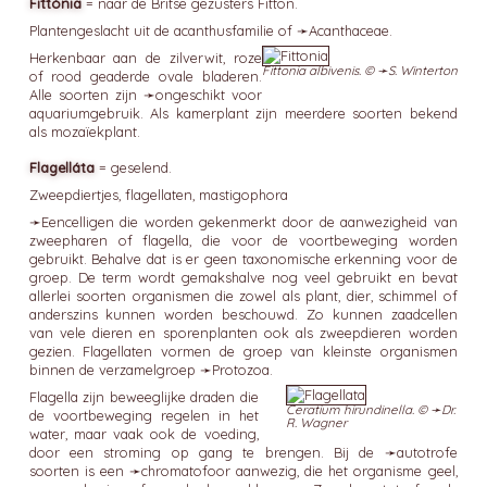
Fittónia
= naar de Britse gezusters Fitton.
Plantengeslacht uit de acanthusfamilie of ➛
Acanthaceae
.
Herkenbaar aan de zilverwit, roze
Fittonia albivenis. © ➛
S. Winterton
of rood geaderde ovale bladeren.
Alle soorten zijn ➛
ongeschikt
voor
aquariumgebruik. Als kamerplant zijn meerdere soorten bekend
als mozaïekplant.
Flagelláta
= geselend.
Zweepdiertjes, flagellaten, mastigophora
➛
Eencelligen
die worden gekenmerkt door de aanwezigheid van
zweepharen of flagella, die voor de voortbeweging worden
gebruikt. Behalve dat is er geen taxonomische erkenning voor de
groep. De term wordt gemakshalve nog veel gebruikt en bevat
allerlei soorten organismen die zowel als plant, dier, schimmel of
anderszins kunnen worden beschouwd. Zo kunnen zaadcellen
van vele dieren en sporenplanten ook als zweepdieren worden
gezien. Flagellaten vormen de groep van kleinste organismen
binnen de verzamelgroep ➛
Protozoa
.
Flagella zijn beweeglijke draden die
Ceratium hirundinella. © ➛
Dr.
de voortbeweging regelen in het
R. Wagner
water, maar vaak ook de voeding,
door een stroming op gang te brengen. Bij de ➛
autotrofe
soorten is een ➛
chromatofoor
aanwezig, die het organisme geel,