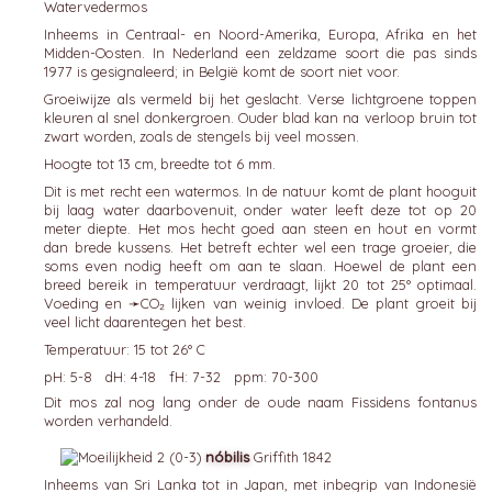
Watervedermos
Inheems in Centraal- en Noord-Amerika, Europa, Afrika en het
Midden-Oosten. In Nederland een zeldzame soort die pas sinds
1977 is gesignaleerd; in België komt de soort niet voor.
Groeiwijze als vermeld bij het geslacht. Verse lichtgroene toppen
kleuren al snel donkergroen. Ouder blad kan na verloop bruin tot
zwart worden, zoals de stengels bij veel mossen.
Hoogte tot 13 cm, breedte tot 6 mm.
Dit is met recht een watermos. In de natuur komt de plant hooguit
bij laag water daarbovenuit, onder water leeft deze tot op 20
meter diepte. Het mos hecht goed aan steen en hout en vormt
dan brede kussens. Het betreft echter wel een trage groeier, die
soms even nodig heeft om aan te slaan. Hoewel de plant een
breed bereik in temperatuur verdraagt, lijkt 20 tot 25° optimaal.
Voeding en ➛
CO₂
lijken van weinig invloed. De plant groeit bij
veel licht daarentegen het best.
Temperatuur: 15 tot 26° C
pH: 5-8 dH: 4-18 fH: 7-32 ppm: 70-300
Dit mos zal nog lang onder de oude naam Fissidens fontanus
worden verhandeld.
nóbilis
Griffith 1842
Inheems van Sri Lanka tot in Japan, met inbegrip van Indonesië