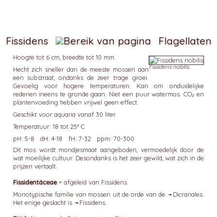
Fissidens
Flagellaten
Hoogte tot 6 cm, breedte tot 10 mm.
Fissidens nobilis.
Hecht zich sneller dan de meeste mossen aan
een substraat, ondanks de zeer trage groei.
Gevoelig voor hogere temperaturen. Kan om onduidelijke
redenen ineens te gronde gaan. Niet een puur watermos. CO₂ en
plantenvoeding hebben vrijwel geen effect.
Geschikt voor aquaria vanaf 30 liter.
Temperatuur: 18 tot 25° C
pH: 5-8 dH: 4-18 fH: 7-32 ppm: 70-300
Dit mos wordt mondjesmaat aangeboden, vermoedelijk door de
wat moeilijke cultuur. Desondanks is het zeer gewild, wat zich in de
prijzen vertaalt.
Fissidentáceae
= afgeleid van Fissidens.
Monotypische familie van mossen uit de orde van de ➛
Dicranales
.
Het enige geslacht is ➛
Fissidens
.