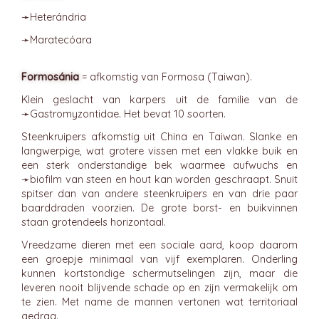
➛
Heterándria
➛
Maratecóara
Formosánia
= afkomstig van Formosa (Taiwan).
Klein geslacht van karpers uit de familie van de
➛
Gastromyzontidae
. Het bevat 10 soorten.
Steenkruipers afkomstig uit China en Taiwan. Slanke en
langwerpige, wat grotere vissen met een vlakke buik en
een sterk onderstandige bek waarmee aufwuchs en
➛
biofilm
van steen en hout kan worden geschraapt. Snuit
spitser dan van andere steenkruipers en van drie paar
baarddraden voorzien. De grote borst- en buikvinnen
staan grotendeels horizontaal.
Vreedzame dieren met een sociale aard, koop daarom
een groepje minimaal van vijf exemplaren. Onderling
kunnen kortstondige schermutselingen zijn, maar die
leveren nooit blijvende schade op en zijn vermakelijk om
te zien. Met name de mannen vertonen wat territoriaal
gedrag.