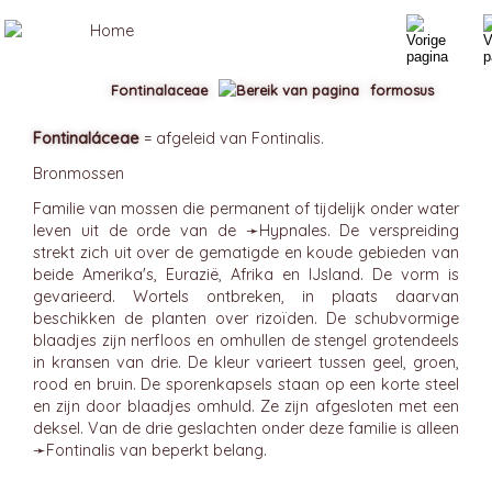
Fontinalaceae
formosus
Fontinaláceae
= afgeleid van Fontinalis.
Bronmossen
Familie van mossen die permanent of tijdelijk onder water
leven uit de orde van de ➛
Hypnales
. De verspreiding
strekt zich uit over de gematigde en koude gebieden van
beide Amerika's, Eurazië, Afrika en IJsland. De vorm is
gevarieerd. Wortels ontbreken, in plaats daarvan
beschikken de planten over rizoïden. De schubvormige
blaadjes zijn nerfloos en omhullen de stengel grotendeels
in kransen van drie. De kleur varieert tussen geel, groen,
rood en bruin. De sporenkapsels staan op een korte steel
en zijn door blaadjes omhuld. Ze zijn afgesloten met een
deksel. Van de drie geslachten onder deze familie is alleen
➛
Fontinalis
van beperkt belang.