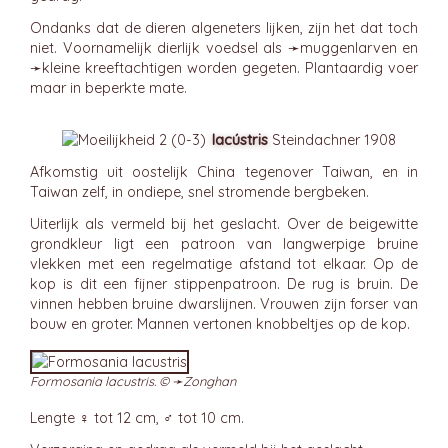
Ondanks dat de dieren algeneters lijken, zijn het dat toch
niet. Voornamelijk dierlijk voedsel als ➛
muggenlarven
en
➛
kleine kreeftachtigen
worden gegeten. Plantaardig voer
maar in beperkte mate.
lacústris
Steindachner 1908
Afkomstig uit oostelijk China tegenover Taiwan, en in
Taiwan zelf, in ondiepe, snel stromende bergbeken.
Uiterlijk als vermeld bij het geslacht. Over de beigewitte
grondkleur ligt een patroon van langwerpige bruine
vlekken met een regelmatige afstand tot elkaar. Op de
kop is dit een fijner stippenpatroon. De rug is bruin. De
vinnen hebben bruine dwarslijnen. Vrouwen zijn forser van
bouw en groter. Mannen vertonen knobbeltjes op de kop.
Formosania lacustris. © ➛
Zonghan
Lengte ♀ tot 12 cm, ♂ tot 10 cm.