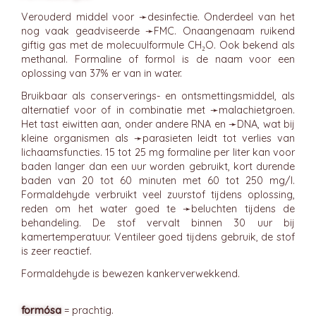
Verouderd middel voor ➛
desinfectie
. Onderdeel van het
nog vaak geadviseerde ➛
FMC
. Onaangenaam ruikend
giftig gas met de molecuulformule CH₂O. Ook bekend als
methanal. Formaline of formol is de naam voor een
oplossing van 37% er van in water.
Bruikbaar als conserverings- en ontsmettingsmiddel, als
alternatief voor of in combinatie met ➛
malachietgroen
.
Het tast eiwitten aan, onder andere RNA en ➛
DNA
, wat bij
kleine organismen als ➛
parasieten
leidt tot verlies van
lichaamsfuncties. 15 tot 25 mg formaline per liter kan voor
baden langer dan een uur worden gebruikt, kort durende
baden van 20 tot 60 minuten met 60 tot 250 mg/l.
Formaldehyde verbruikt veel zuurstof tijdens oplossing,
reden om het water goed te ➛
beluchten
tijdens de
behandeling. De stof vervalt binnen 30 uur bij
kamertemperatuur. Ventileer goed tijdens gebruik, de stof
is zeer reactief.
Formaldehyde is bewezen kankerverwekkend.
formósa
= prachtig.