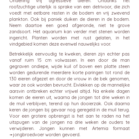
Onderling vrij agressieve dieren. Ondanks het
roofzuchtige uiterlijk is sprake van een detrivoor, die zich
voedt met eetbare resten in de bodem en vrij zwevend
plankton. Ook bij paniek duiken de dieren in de bodem.
Neem daartoe een goed afgeronde, niet te grove
zandsoort. Het aquarium kan verder met stenen worden
ingericht. Planten worden met rust gelaten, in het
vindgebied komen deze evenwel nauwelijks voor.
Betrekkelijk eenvoudig te kweken, dieren zijn echter pas
vanaf ruim 15 cm volwassen. In een door de man
gegraven ondiepe, wijde kuil of boven een platte steen
worden gedurende meerdere korte paringen tot rond de
130 eieren afgezet en door de vrouw in de bek genomen,
waar ze ook worden bevrucht. Eivlekken op de mannelijke
aarsvin ontbreken echter vrijwel altijd. Na enkele dagen
komen de eieren uit, waarna de jongen tot drie weken in
de muil verblijven, terend op hun dooierzak. Ook daarna
keren de jongen bij gevaar nog geregeld in de muil terug.
Voor een grotere opbrengst is het aan te raden na het
uitspugen van de jongen na drie weken de ouders te
verwijderen. Jongen kunnen met Artemia formaat
➛
jongbroedvoer
worden gevoerd.