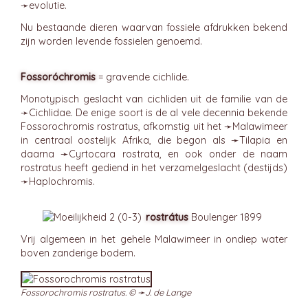
➛
evolutie
.
Nu bestaande dieren waarvan fossiele afdrukken bekend
zijn worden levende fossielen genoemd.
Fossoróchromis
= gravende cichlide.
Monotypisch geslacht van cichliden uit de familie van de
➛
Cichlidae
. De enige soort is de al vele decennia bekende
Fossorochromis rostratus, afkomstig uit het ➛
Malawimeer
in centraal oostelijk Afrika, die begon als ➛
Tilapia
en
daarna ➛
Cyrtocara
rostrata, en ook onder de naam
rostratus heeft gediend in het verzamelgeslacht (destijds)
➛
Haplochromis
.
rostrátus
Boulenger 1899
Vrij algemeen in het gehele Malawimeer in ondiep water
boven zanderige bodem.
Fossorochromis rostratus. © ➛
J. de Lange