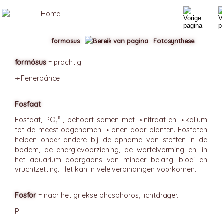
formosus
Fotosynthese
formósus
= prachtig.
➛
Fenerbáhce
Fosfaat
Fosfaat, PO₄³⁻, behoort samen met ➛
nitraat
en ➛
kalium
tot de meest opgenomen ➛
ionen
door planten. Fosfaten
helpen onder andere bij de opname van stoffen in de
bodem, de energievoorziening, de wortelvorming en, in
het aquarium doorgaans van minder belang, bloei en
vruchtzetting. Het kan in vele verbindingen voorkomen.
Fosfor
= naar het griekse phosphoros, lichtdrager.
P