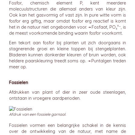
Fosfor, chemisch element P, kent meerdere
molecuulstructuren die allemaal anders van kleur zijn.
Ook kan het gasvormig of vast zijn. In pure witte vorm is
fosfor erg giftig, maar omdat fosfor erg reactief is komt
het in de natuur niet ongebonden voor. ➛
Fosfaat
, PO₄³⁻, is
de meest voorkomende binding waarin fosfor voorkomt.
Een tekort aan fosfor bij planten uit zich doorgaans in
stagnerende groei en kleine toppen bij stengelplanten.
Bladeren kunnen donkerder kleuren of bruin worden, ook
heldere paarskleuring treedt soms op. ➛
Puntalgen
treden
meer op.
Fossielen
Afdrukken van plant of dier in zeer oude steenlagen,
ontstaan in vroegere aardperioden.
Afdruk van een fossiele garnaal.
Fossielen vormen een belangrijke schakel in de kennis
over de ontwikkeling van de natuur, met name de