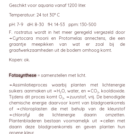
Geschikt voor aquaria vanaf 1200 liter.
Temperatuur: 24 tot 30° C
pH: 7-9 dH: 8-30 fH: 14-53 ppm: 130-500
F. rostratus wordt in het meer geregeld vergezeld door
➛
Cyrtocara
moorii en Protomelas annectens, die een
graantje meepikken van wat er zoal bij de
graafwerkzaamheden uit de bodem omhoog komt.
Kopen: ok.
Fotosynthese
= samenstellen met licht.
➛
Assimilatieproces
waarbij planten met lichtenergie
suikers aanmaken uit ➛
H₂O
, water, en ➛
CO₂
, kooldioxide.
Tijdens dit proces komt O₂, ➛
zuurstof
, vrij. De benodigde
chemische energie daarvoor komt van bladgroenkorrels
of ➛
chloroplasten
die met behulp van de kleurstof
➛
chlorofyl
de lichtenergie daarin omzetten.
Plantenbladeren bestaan voornamelijk uit ➛
cellen
met
daarin deze bladgroenkorrels en geven planten hun
groene kleur.