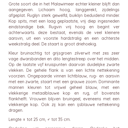
Grote soort die in het Malawimeer echter kleiner blijft dan
aangegeven. Lichaam hoog, langgerekt, zijdelings
afgeplat. Ruglijn sterk gewelfd, buiklijn beduidend minder.
Kop spits, met een laag geplaatste, vrij diep ingesneden
eindstandige bek. Rugvin vrij hoog en begint ver
achterwaarts. deze bestaat, evenals de veel kleinere
aarsvin, uit een voorste hardstralig en een achterste
weekstralig deel. De staart is groot driehoekig.
Kleur bruinachtig tot grijsgroen zilverwit met zes zeer
vage dwarsbanden en dito lengtestreep over het midden.
Op de laatste vijf kruispunten daarvan duidelijke zwarte
vlekken. De gehele flank is van een lichte nettekening
voorzien. Ongepaarde vinnen lichtblauw, rug- en aarsvin
met een zwarte, staart met een grauwe zoom. Dominante
mannen kleuren tot vrijwel geheel blauw, met een
vlekkerige metaalblauwe kop en rug, of bovenste
flankhelft. Vrouwen blijven bruingeel, eveneens met een
vlekkerige kop. Ook zij kan een ijsblauwe nettekening
dragen.
Lengte ♀ tot 25 cm, ♂ tot 35 cm.