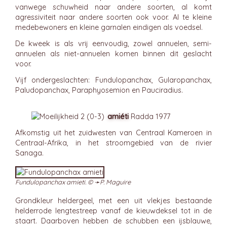
vanwege schuwheid naar andere soorten, al komt
agressiviteit naar andere soorten ook voor. Al te kleine
medebewoners en kleine garnalen eindigen als voedsel.
De kweek is als vrij eenvoudig, zowel annuelen, semi-
annuelen als niet-annuelen komen binnen dit geslacht
voor.
Vijf ondergeslachten: Fundulopanchax, Gularopanchax,
Paludopanchax, Paraphyosemion en Pauciradius.
amiéti
Radda 1977
Afkomstig uit het zuidwesten van Centraal Kameroen in
Centraal-Afrika, in het stroomgebied van de rivier
Sanaga.
Fundulopanchax amieti. © ➛
P. Maguire
Grondkleur heldergeel, met een uit vlekjes bestaande
helderrode lengtestreep vanaf de kieuwdeksel tot in de
staart. Daarboven hebben de schubben een ijsblauwe,