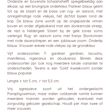
Onderste en bovenste lichaamshelft spiegelbeeldig aan
elkaar, op een bruingrijze onderkleur. Flanken blauw getint
tot op de staart en de basis van rug- en aarsvin, met
onregelmatige rode vlekjes, het dichtst bijeen rond de
kop. De blauw zone wordt op de ongepaarde vinnen
boven en onder afgebakend mat een donkerrode streep,
de rest is heldergeel. Staart bij de gele zones soms
verlengd. Rug- en aarsvin soms met franje. Borstvinnen
met rode dwarsstrepen en een ijsblauwe zoom. Onderlip
blauw. Vrouwen enkele rode vlekjes op de grondkleur.
Vijf ondersoorten: F. gardneri gardneri, lacustris,
mamfensis, nigerianus en obuduensis. Binnen deze
ondersoorten zijn ook nog meerdere lokale varianten te
onderscheiden. Tevens is een 'Gold' kweekvorm zonder
blauw populair.
Lengte ♀ tot 5 cm, ♂ tot 5,5 cm.
Vrij agressieve soort uit het ondergeslacht
Paraphyosemion, maar indien voldoende ruimte kunnen
meerdere mannen worden gehouden, eventueel met
zorgvuldig gekozen gezelschap. Houdt per man twee of
meer vrouwen.