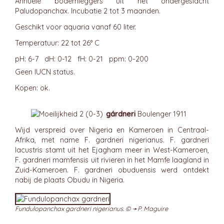
Annuele bodemleggers uit het ondergeslacht
Paludopanchax. Incubatie 2 tot 3 maanden.
Geschikt voor aquaria vanaf 60 liter.
Temperatuur: 22 tot 26° C
pH: 6-7 dH: 0-12 fH: 0-21 ppm: 0-200
Geen IUCN status.
Kopen: ok.
gárdneri
Boulenger 1911
Wijd verspreid over Nigeria en Kameroen in Centraal-
Afrika, met name F. gardneri nigerianus. F. gardneri
lacustris stamt uit het Ejagham meer in West-Kameroen,
F. gardneri mamfensis uit rivieren in het Mamfe laagland in
Zuid-Kameroen. F. gardneri obuduensis werd ontdekt
nabij de plaats Obudu in Nigeria.
Fundulopanchax gardneri nigerianus. © ➛
P. Maguire