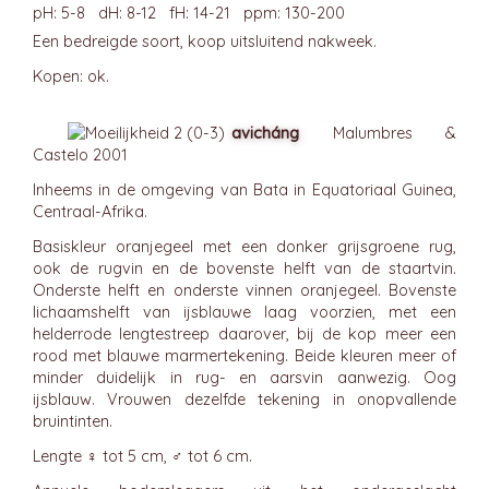
pH: 5-8 dH: 8-12 fH: 14-21 ppm: 130-200
Een bedreigde soort, koop uitsluitend nakweek.
Kopen: ok.
avicháng
Malumbres &
Castelo 2001
Inheems in de omgeving van Bata in Equatoriaal Guinea,
Centraal-Afrika.
Basiskleur oranjegeel met een donker grijsgroene rug,
ook de rugvin en de bovenste helft van de staartvin.
Onderste helft en onderste vinnen oranjegeel. Bovenste
lichaamshelft van ijsblauwe laag voorzien, met een
helderrode lengtestreep daarover, bij de kop meer een
rood met blauwe marmertekening. Beide kleuren meer of
minder duidelijk in rug- en aarsvin aanwezig. Oog
ijsblauw. Vrouwen dezelfde tekening in onopvallende
bruintinten.
Lengte ♀ tot 5 cm, ♂ tot 6 cm.