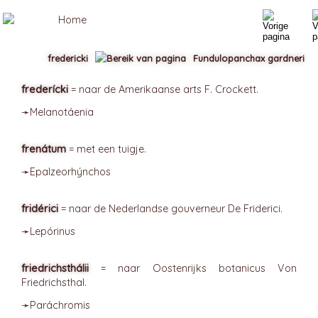
fredericki
Fundulopanchax gardneri
frederícki
= naar de Amerikaanse arts F. Crockett.
➛
Melanotáenia
frenátum
= met een tuigje.
➛
Epalzeorhýnchos
fridérici
= naar de Nederlandse gouverneur De Friderici.
➛
Lepórinus
friedrichsthálii
= naar Oostenrijks botanicus Von
Friedrichsthal.
➛
Paráchromis