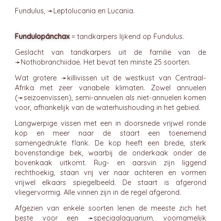
Fundulus, ➛
Leptolucania
en Lucania.
Fundulopánchax
= tandkarpers lijkend op Fundulus.
Geslacht van tandkarpers uit de familie van de
➛
Nothobranchiidae
. Het bevat ten minste 25 soorten.
Wat grotere ➛
killivissen
uit de westkust van Centraal-
Afrika met zeer variabele klimaten. Zowel annuelen
(➛
seizoenvissen
), semi-annuelen als niet-annuelen komen
voor, afhankelijk van de waterhuishouding in het gebied.
Langwerpige vissen met een in doorsnede vrijwel ronde
kop en meer naar de staart een toenemend
samengedrukte flank. De kop heeft een brede, sterk
bovenstandige bek, waarbij de onderkaak onder de
bovenkaak uitkomt. Rug- en aarsvin zijn liggend
rechthoekig, staan vrij ver naar achteren en vormen
vrijwel elkaars spiegelbeeld. De staart is afgerond
vliegervormig. Alle vinnen zijn in de regel afgerond.
Afgezien van enkele soorten lenen de meeste zich het
beste voor een ➛
speciaalaquarium
, voornamelijk