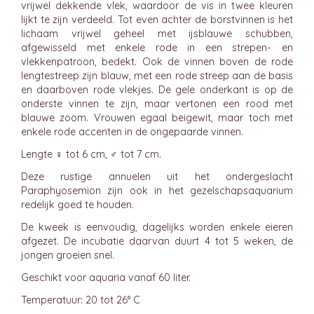
vrijwel dekkende vlek, waardoor de vis in twee kleuren
lijkt te zijn verdeeld. Tot even achter de borstvinnen is het
lichaam vrijwel geheel met ijsblauwe schubben,
afgewisseld met enkele rode in een strepen- en
vlekkenpatroon, bedekt. Ook de vinnen boven de rode
lengtestreep zijn blauw, met een rode streep aan de basis
en daarboven rode vlekjes. De gele onderkant is op de
onderste vinnen te zijn, maar vertonen een rood met
blauwe zoom. Vrouwen egaal beigewit, maar toch met
enkele rode accenten in de ongepaarde vinnen.
Lengte ♀ tot 6 cm, ♂ tot 7 cm.
Deze rustige annuelen uit het ondergeslacht
Paraphyosemion zijn ook in het gezelschapsaquarium
redelijk goed te houden.
De kweek is eenvoudig, dagelijks worden enkele eieren
afgezet. De incubatie daarvan duurt 4 tot 5 weken, de
jongen groeien snel.
Geschikt voor aquaria vanaf 60 liter.
Temperatuur: 20 tot 26° C