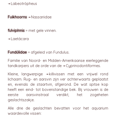
➛
Labeotrópheus
Fuikhoorns
➛
Nassariidae
fulvipínnis
= met gele vinnen.
➛
Laetácara
Fundúlidae
= afgeleid van Fundulus.
Familie van Noord- en Midden-Amerikaanse eierleggende
tandkarpers uit de orde van de ➛
Cyprinodontiformes
.
Kleine, langwerpige ➛
killivissen
met een vrijwel rond
lichaam. Rug- en aarsvin zijn ver achterwaarts geplaatst
en, evenals de staartvin, afgerond. De wat spitse kop
heeft een eind- tot bovenstandige bek. Bij vrouwen is de
eerste aarsvinstraal verdikt, het zogeheten
geslachtszakje.
Alle drie de geslachten bevatten voor het aquarium
waardevolle vissen: