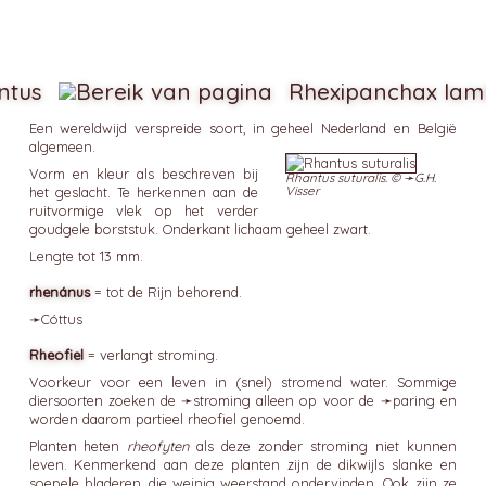
ntus
Rhexipanchax lamb
Een wereldwijd verspreide soort, in geheel Nederland en België
algemeen.
Vorm en kleur als beschreven bij
Rhantus suturalis. © ➛
G.H.
Visser
het geslacht. Te herkennen aan de
ruitvormige vlek op het verder
goudgele borststuk. Onderkant lichaam geheel zwart.
Lengte tot 13 mm.
rhenánus
= tot de Rijn behorend.
➛
Cóttus
Rheofiel
= verlangt stroming.
Voorkeur voor een leven in (snel) stromend water. Sommige
diersoorten zoeken de ➛
stroming
alleen op voor de ➛
paring
en
worden daarom partieel rheofiel genoemd.
Planten heten
rheofyten
als deze zonder stroming niet kunnen
leven. Kenmerkend aan deze planten zijn de dikwijls slanke en
soepele bladeren, die weinig weerstand ondervinden. Ook zijn ze