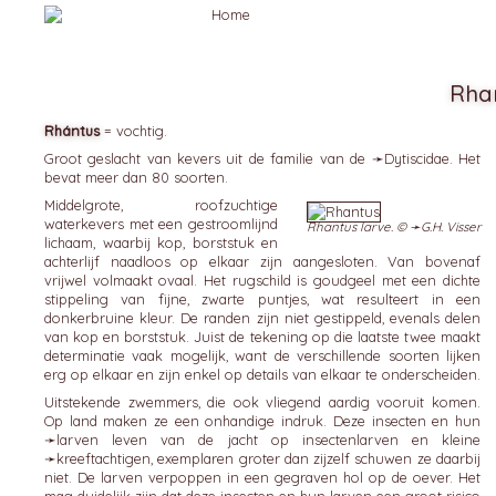
Rha
Rhántus
= vochtig.
Groot geslacht van kevers uit de familie van de ➛
Dytiscidae
. Het
bevat meer dan 80 soorten.
Middelgrote, roofzuchtige
waterkevers met een gestroomlijnd
Rhantus larve. © ➛
G.H. Visser
lichaam, waarbij kop, borststuk en
achterlijf naadloos op elkaar zijn aangesloten. Van bovenaf
vrijwel volmaakt ovaal. Het rugschild is goudgeel met een dichte
stippeling van fijne, zwarte puntjes, wat resulteert in een
donkerbruine kleur. De randen zijn niet gestippeld, evenals delen
van kop en borststuk. Juist de tekening op die laatste twee maakt
determinatie vaak mogelijk, want de verschillende soorten lijken
erg op elkaar en zijn enkel op details van elkaar te onderscheiden.
Uitstekende zwemmers, die ook vliegend aardig vooruit komen.
Op land maken ze een onhandige indruk. Deze insecten en hun
➛
larven
leven van de jacht op insectenlarven en kleine
➛
kreeftachtigen
, exemplaren groter dan zijzelf schuwen ze daarbij
niet. De larven verpoppen in een gegraven hol op de oever. Het