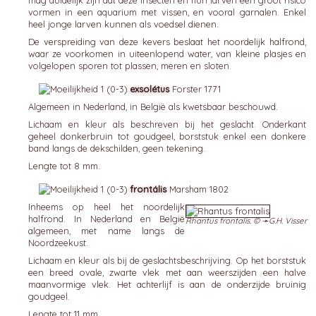
mag duidelijk zijn dat deze insecten en hun larven een groot risico
vormen in een aquarium met vissen, en vooral garnalen. Enkel
heel jonge larven kunnen als voedsel dienen.
De verspreiding van deze kevers beslaat het noordelijk halfrond,
waar ze voorkomen in uiteenlopend water, van kleine plasjes en
volgelopen sporen tot plassen, meren en sloten.
exsolétus
Forster 1771
Algemeen in Nederland, in België als kwetsbaar beschouwd.
Lichaam en kleur als beschreven bij het geslacht. Onderkant
geheel donkerbruin tot goudgeel, borststuk enkel een donkere
band langs de dekschilden, geen tekening.
Lengte tot 8 mm.
frontális
Marsham 1802
Inheems op heel het noordelijk
halfrond. In Nederland en België
Rhantus frontalis. © ➛
G.H. Visser
algemeen, met name langs de
Noordzeekust.
Lichaam en kleur als bij de geslachtsbeschrijving. Op het borststuk
een breed ovale, zwarte vlek met aan weerszijden een halve
maanvormige vlek. Het achterlijf is aan de onderzijde bruinig
goudgeel.
Lengte tot 11 mm.