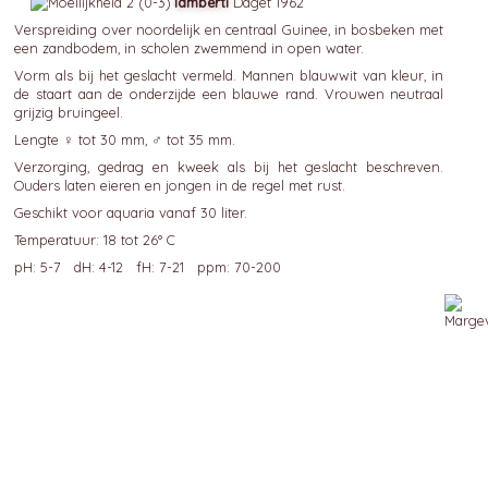
lambérti
Daget 1962
Verspreiding over noordelijk en centraal Guinee, in bosbeken met
een zandbodem, in scholen zwemmend in open water.
Vorm als bij het geslacht vermeld. Mannen blauwwit van kleur, in
de staart aan de onderzijde een blauwe rand. Vrouwen neutraal
grijzig bruingeel.
Lengte ♀ tot 30 mm, ♂ tot 35 mm.
Verzorging, gedrag en kweek als bij het geslacht beschreven.
Ouders laten eieren en jongen in de regel met rust.
Geschikt voor aquaria vanaf 30 liter.
Temperatuur: 18 tot 26° C
pH: 5-7 dH: 4-12 fH: 7-21 ppm: 70-200