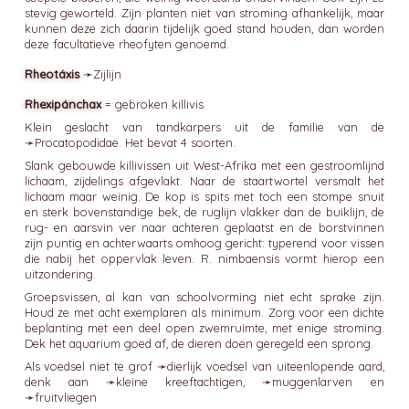
stevig geworteld. Zijn planten niet van stroming afhankelijk, maar
kunnen deze zich daarin tijdelijk goed stand houden, dan worden
deze facultatieve rheofyten genoemd.
Rheotáxis
➛
Zijlijn
Rhexipánchax
= gebroken killivis.
Klein geslacht van tandkarpers uit de familie van de
➛
Procatopodidae
. Het bevat 4 soorten.
Slank gebouwde killivissen uit West-Afrika met een gestroomlijnd
lichaam, zijdelings afgevlakt. Naar de staartwortel versmalt het
lichaam maar weinig. De kop is spits met toch een stompe snuit
en sterk bovenstandige bek, de ruglijn vlakker dan de buiklijn, de
rug- en aarsvin ver naar achteren geplaatst en de borstvinnen
zijn puntig en achterwaarts omhoog gericht: typerend voor vissen
die nabij het oppervlak leven. R. nimbaensis vormt hierop een
uitzondering.
Groepsvissen, al kan van schoolvorming niet echt sprake zijn.
Houd ze met acht exemplaren als minimum. Zorg voor een dichte
beplanting met een deel open zwemruimte, met enige stroming.
Dek het aquarium goed af, de dieren doen geregeld een sprong.
Als voedsel niet te grof ➛
dierlijk
voedsel van uiteenlopende aard,
denk aan ➛
kleine kreeftachtigen
, ➛
muggenlarven
en
➛
fruitvliegen