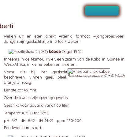
erti
weken uit en eten direkt Artemia formaat ➛
jongbroedvoer
.
Jongen zijn geslachtsrijp in 5 tot 7 weken.
kábae
Daget 1962
Inheems in de Mamou rivier, een zijarm van de Kaba in Guinee in
West-Afrika, in kleine beken en rivieren.
Vorm als bij het geslacht
Rhexipanchax kabae. © ➛
G. Walsh
beschreven, vinnen geel, bleek
oranje of rozig.
Lengte tot 45 mm.
Over de kweek zijn geen gegevens.
Geschikt voor aquaria vanaf 60 liter.
Temperatuur: 18 tot 26° C
pH: 6-7 dH: 8-12 fH: 14-21 ppm: 130-200
Een kwetsbare soort.