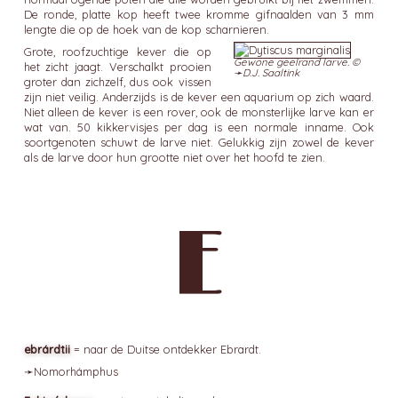
De ronde, platte kop heeft twee kromme gifnaalden van 3 mm
lengte die op de hoek van de kop scharnieren.
Grote, roofzuchtige kever die op
Gewone geelrand larve. ©
het zicht jaagt. Verschalkt prooien
➛
D.J. Saaltink
groter dan zichzelf, dus ook vissen
zijn niet veilig. Anderzijds is de kever een aquarium op zich waard.
Niet alleen de kever is een rover, ook de monsterlijke larve kan er
wat van. 50 kikkervisjes per dag is een normale inname. Ook
soortgenoten schuwt de larve niet. Gelukkig zijn zowel de kever
als de larve door hun grootte niet over het hoofd te zien.
E
ebrárdtii
= naar de Duitse ontdekker Ebrardt.
➛
Nomorhámphus