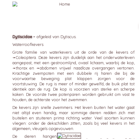
Dytíscidae
= afgeleid van Dytiscus.
Waterroofkevers
Grote familie van waterkevers uit de orde van de kevers of
➛
Coleoptera
. Deze kevers zijn duidelijk aan het onderwaterleven
aangepast, met een gestroomlijnd, ovaal lichaam, waarbij de kop,
➛
thorax
en ➛
abdomen
vrijwel naadloze overgangen vertonen.
Krachtige zwempoten met een dubbele rij haren die bij de
voorwaartse beweging plat klappen zorgen voor de
voortstuwing. De rug is meer of minder gewelfd, de buik plat tot
identiek aan de rug. De kop is voorzien van sterke en scherpe
kaken. De voorste twee potenparen worden gebruikt om vast te
houden, de achterste voor het zwemmen.
De kevers zijn snelle zwemmers. Het leven buiten het water gaat
niet altijd even handig, maar sommige dieren redden zich met
buitelen en stuiteren prima richting water. Veel soorten kunnen
vliegen: onder de dekschilden zitten, zoals bij veel kevers in het
algemeen, vleugels opgevouwen.
De dieren hangen