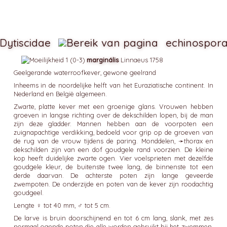
Dytiscidae
echinospor
marginális
Linnaeus 1758
Geelgerande waterroofkever, gewone geelrand
Inheems in de noordelijke helft van het Euraziatische continent. In
Nederland en België algemeen.
Zwarte, platte kever met een groenige glans. Vrouwen hebben
groeven in langse richting over de dekschilden lopen, bij de man
zijn deze gladder. Mannen hebben aan de voorpoten een
zuignapachtige verdikking, bedoeld voor grip op de groeven van
de rug van de vrouw tijdens de paring. Monddelen, ➛
thorax
en
dekschilden zijn van een dof goudgele rand voorzien. De kleine
kop heeft duidelijke zwarte ogen. Vier voelsprieten met dezelfde
goudgele kleur, de buitenste twee lang, de binnenste tot een
derde daarvan. De achterste poten zijn lange geveerde
zwempoten. De onderzijde en poten van de kever zijn roodachtig
goudgeel.
Lengte ♀ tot 40 mm, ♂ tot 5 cm.
De larve is bruin doorschijnend en tot 6 cm lang, slank, met zes
normaal ogende poten die alle worden gebruikt bij het zwemmen.