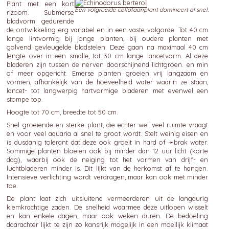
Plant met een kort
Een volgroeide cellofaanplant domineert al snel.
rizoom. Submerse
bladvorm gedurende
de ontwikkeling erg variabel en in een vaste volgorde. Tot 40 cm
lange lintvormig bij jonge planten, bij oudere planten met
golvend gevleugelde bladstelen. Deze gaan na maximaal 40 cm
lengte over in een smalle, tot 30 cm lange lancetvorm. Al deze
bladeren zijn tussen de nerven doorschijnend lichtgroen. en min
of meer opgericht. Emerse planten groeien vrij langzaam en
vormen, afhankelijk van de hoeveelheid water waarin ze staan,
lancet- tot langwerpig hartvormige bladeren met evenwel een
stompe top.
Hoogte tot 70 cm, breedte tot 50 cm.
Snel groeiende en sterke plant, die echter wel veel ruimte vraagt
en voor veel aquaria al snel te groot wordt. Stelt weinig eisen en
is dusdanig tolerant dat deze ook groeit in hard of ➛
brak
water.
Sommige planten bloeien ook bij minder dan 12 uur licht (korte
dag), waarbij ook de neiging tot het vormen van drijf- en
luchtbladeren minder is. Dit lijkt van de herkomst af te hangen.
Intensieve verlichting wordt verdragen, maar kan ook met minder
toe.
De plant laat zich uitsluitend vermeerderen uit de langdurig
kiemkrachtige zaden. De snelheid waarmee deze uitlopen wisselt
en kan enkele dagen, maar ook weken duren. De bedoeling
daarachter lijkt te zijn zo kansrijk mogelijk in een moeilijk klimaat