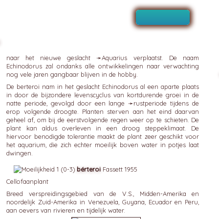
a
naar het nieuwe geslacht ➛
Aquarius
verplaatst. De naam
Echinodorus zal ondanks alle ontwikkelingen naar verwachting
nog vele jaren gangbaar blijven in de hobby.
De berteroi nam in het geslacht Echinodorus al een aparte plaats
in door de bijzondere levenscyclus van kortdurende groei in de
natte periode, gevolgd door een lange ➛
rustperiode
tijdens de
erop volgende droogte. Planten sterven aan het eind daarvan
geheel af, om bij de eerstvolgende regen weer op te schieten. De
plant kan aldus overleven in een droog steppeklimaat. De
hiervoor benodigde tolerantie maakt de plant zeer geschikt voor
het aquarium, die zich echter moeilijk boven water in potjes laat
dwingen.
bérteroi
Fassett 1955
Cellofaanplant
Breed verspreidingsgebied van de V.S., Midden-Amerika en
noordelijk Zuid-Amerika in Venezuela, Guyana, Ecuador en Peru,
aan oevers van rivieren en tijdelijk water.