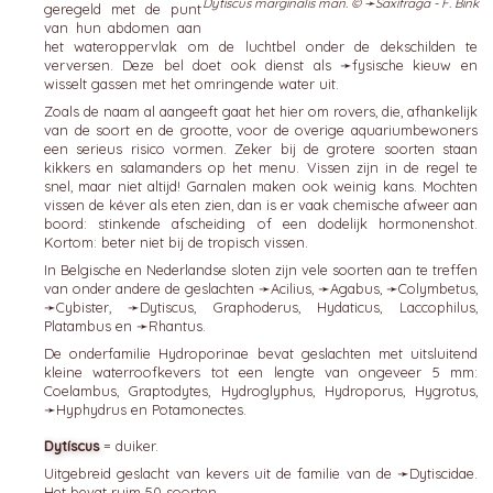
Dytiscus marginalis man. © ➛
Saxifraga - F. Bink
geregeld met de punt
van hun abdomen aan
het wateroppervlak om de luchtbel onder de dekschilden te
verversen. Deze bel doet ook dienst als ➛
fysische kieuw
en
wisselt gassen met het omringende water uit.
Zoals de naam al aangeeft gaat het hier om rovers, die, afhankelijk
van de soort en de grootte, voor de overige aquariumbewoners
een serieus risico vormen. Zeker bij de grotere soorten staan
kikkers en salamanders op het menu. Vissen zijn in de regel te
snel, maar niet altijd! Garnalen maken ook weinig kans. Mochten
vissen de kéver als eten zien, dan is er vaak chemische afweer aan
boord: stinkende afscheiding of een dodelijk hormonenshot.
Kortom: beter niet bij de tropisch vissen.
In Belgische en Nederlandse sloten zijn vele soorten aan te treffen
van onder andere de geslachten ➛
Acilius
, ➛
Agabus
, ➛
Colymbetus
,
➛
Cybister
, ➛
Dytiscus
, Graphoderus, Hydaticus, Laccophilus,
Platambus en ➛
Rhantus
.
De onderfamilie Hydroporinae bevat geslachten met uitsluitend
kleine waterroofkevers tot een lengte van ongeveer 5 mm:
Coelambus, Graptodytes, Hydroglyphus, Hydroporus, Hygrotus,
➛
Hyphydrus
en Potamonectes.
Dytíscus
= duiker.
Uitgebreid geslacht van kevers uit de familie van de ➛
Dytiscidae
.
Het bevat ruim 50 soorten.