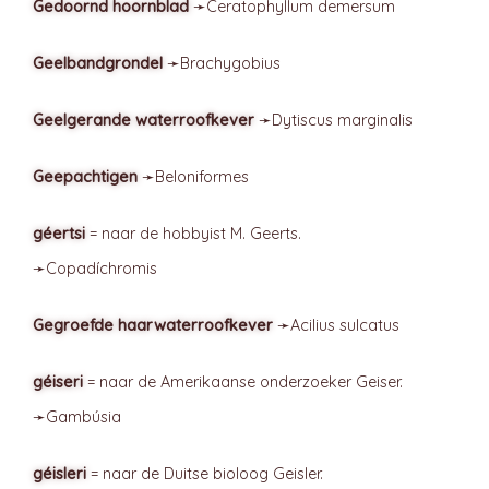
Gedoornd hoornblad
➛
Ceratophyllum
demersum
Geelbandgrondel
➛
Brachygobius
Geelgerande waterroofkever
➛
Dytiscus
marginalis
Geepachtigen
➛
Beloniformes
géertsi
= naar de hobbyist M. Geerts.
➛
Copadíchromis
Gegroefde haarwaterroofkever
➛
Acilius
sulcatus
géiseri
= naar de Amerikaanse onderzoeker Geiser.
➛
Gambúsia
géisleri
= naar de Duitse bioloog Geisler.