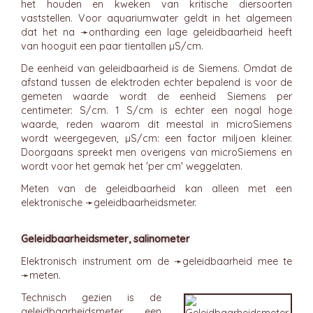
het houden en kweken van kritische diersoorten
vaststellen. Voor aquariumwater geldt in het algemeen
dat het na ➛
ontharding
een lage geleidbaarheid heeft
van hooguit een paar tientallen µS/cm.
De eenheid van geleidbaarheid is de Siemens. Omdat de
afstand tussen de elektroden echter bepalend is voor de
gemeten waarde wordt de eenheid Siemens per
centimeter: S/cm. 1 S/cm is echter een nogal hoge
waarde, reden waarom dit meestal in microSiemens
wordt weergegeven, µS/cm: een factor miljoen kleiner.
Doorgaans spreekt men overigens van microSiemens en
wordt voor het gemak het 'per cm' weggelaten.
Meten van de geleidbaarheid kan alleen met een
elektronische ➛
geleidbaarheidsmeter
.
Geleidbaarheidsmeter, salinometer
Elektronisch instrument om de ➛
geleidbaarheid
mee te
➛
meten
.
Technisch gezien is de
geleidbaarheidsmeter een