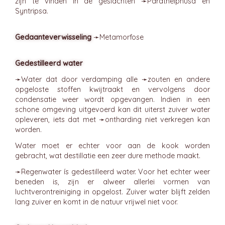
zijn te vinden in de geslachten ➛
Parathelphusa
en
Syntripsa.
Gedaanteverwisseling
➛
Metamorfose
Gedestilleerd water
➛
Water
dat door verdamping alle ➛
zouten
en andere
opgeloste stoffen kwijtraakt en vervolgens door
condensatie weer wordt opgevangen. Indien in een
schone omgeving uitgevoerd kan dit uiterst zuiver water
opleveren, iets dat met ➛
ontharding
niet verkregen kan
worden.
Water moet er echter voor aan de kook worden
gebracht, wat destillatie een zeer dure methode maakt.
➛
Regenwater
ís gedestilleerd water. Voor het echter weer
beneden is, zijn er alweer allerlei vormen van
luchtverontreiniging in opgelost. Zuiver water blijft zelden
lang zuiver en komt in de natuur vrijwel niet voor.