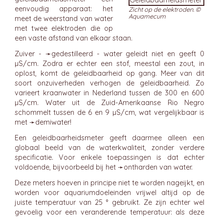
eenvoudig apparaat: het
Zicht op de elektroden. ©
Aquamecum
meet de weerstand van water
met twee elektroden die op
een vaste afstand van elkaar staan.
Zuiver - ➛
gedestilleerd
- water geleidt niet en geeft 0
µS/cm. Zodra er echter een stof, meestal een zout, in
oplost, komt de geleidbaarheid op gang. Meer van dit
soort onzuiverheden verhogen de geleidbaarheid. Zo
varieert kraanwater in Nederland tussen de 300 en 600
µS/cm. Water uit de Zuid-Amerikaanse Rio Negro
schommelt tussen de 6 en 9 µS/cm, wat vergelijkbaar is
met ➛
demiwater
!
Een geleidbaarheidsmeter geeft daarmee alleen een
globaal beeld van de waterkwaliteit, zonder verdere
specificatie. Voor enkele toepassingen is dat echter
voldoende, bijvoorbeeld bij het ➛
ontharden
van water.
Deze meters hoeven in principe niet te worden nageijkt, en
worden voor aquariumdoeleinden vrijwel altijd op de
juiste temperatuur van 25 ° gebruikt. Ze zijn echter wel
gevoelig voor een veranderende temperatuur: als deze