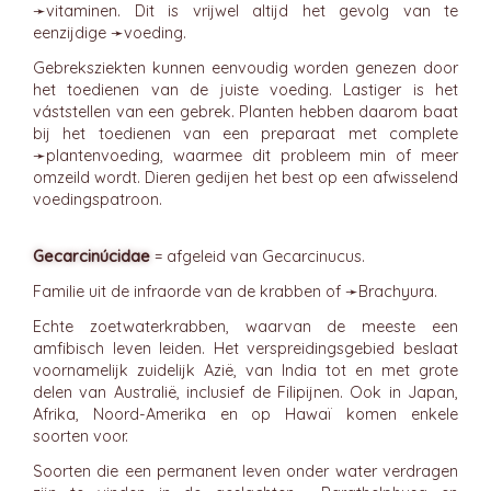
➛
vitaminen
. Dit is vrijwel altijd het gevolg van te
eenzijdige ➛
voeding
.
Gebreksziekten kunnen eenvoudig worden genezen door
het toedienen van de juiste voeding. Lastiger is het
váststellen van een gebrek. Planten hebben daarom baat
bij het toedienen van een preparaat met complete
➛
plantenvoeding
, waarmee dit probleem min of meer
omzeild wordt. Dieren gedijen het best op een afwisselend
voedingspatroon.
Gecarcinúcidae
= afgeleid van Gecarcinucus.
Familie uit de infraorde van de krabben of ➛
Brachyura
.
Echte zoetwaterkrabben, waarvan de meeste een
amfibisch leven leiden. Het verspreidingsgebied beslaat
voornamelijk zuidelijk Azië, van India tot en met grote
delen van Australië, inclusief de Filipijnen. Ook in Japan,
Afrika, Noord-Amerika en op Hawaï komen enkele
soorten voor.
Soorten die een permanent leven onder water verdragen