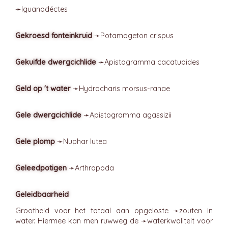
➛
Iguanodéctes
Gekroesd fonteinkruid
➛
Potamogeton
crispus
Gekuifde dwergcichlide
➛
Apistogramma
cacatuoides
Geld op 't water
➛
Hydrocharis
morsus-ranae
Gele dwergcichlide
➛
Apistogramma
agassizii
Gele plomp
➛
Nuphar
lutea
Geleedpotigen
➛
Arthropoda
Geleidbaarheid
Grootheid voor het totaal aan opgeloste ➛
zouten
in
water. Hiermee kan men ruwweg de ➛
waterkwaliteit
voor