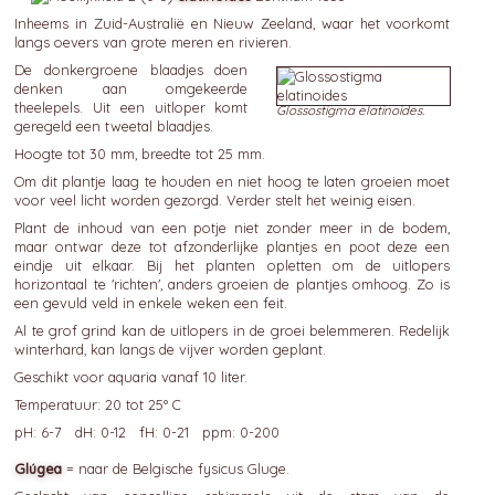
Inheems in Zuid-Australië en Nieuw Zeeland, waar het voorkomt
langs oevers van grote meren en rivieren.
De donkergroene blaadjes doen
denken aan omgekeerde
theelepels. Uit een uitloper komt
Glossostigma elatinoides.
geregeld een tweetal blaadjes.
Hoogte tot 30 mm, breedte tot 25 mm.
Om dit plantje laag te houden en niet hoog te laten groeien moet
voor veel licht worden gezorgd. Verder stelt het weinig eisen.
Plant de inhoud van een potje niet zonder meer in de bodem,
maar ontwar deze tot afzonderlijke plantjes en poot deze een
eindje uit elkaar. Bij het planten opletten om de uitlopers
horizontaal te 'richten', anders groeien de plantjes omhoog. Zo is
een gevuld veld in enkele weken een feit.
Al te grof grind kan de uitlopers in de groei belemmeren. Redelijk
winterhard, kan langs de vijver worden geplant.
Geschikt voor aquaria vanaf 10 liter.
Temperatuur: 20 tot 25° C
pH: 6-7 dH: 0-12 fH: 0-21 ppm: 0-200
Glúgea
= naar de Belgische fysicus Gluge.