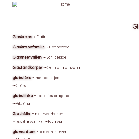
G
Glaskroos
➛
Elatine
Glaskroosfamilie
➛
Elatinaceae
Glasmeervallen
➛
Schilbeidae
Glastandkarper
➛
Quintana
atrizona
globuláris
= met bolletjes.
➛
Chára
globuliféra
= bolletjes dragend.
➛
Pilulária
Glochídia
= met weerhaken.
Mossellarven, zie ➛
Bivalvia
.
glomerátum
= als een kluwen.