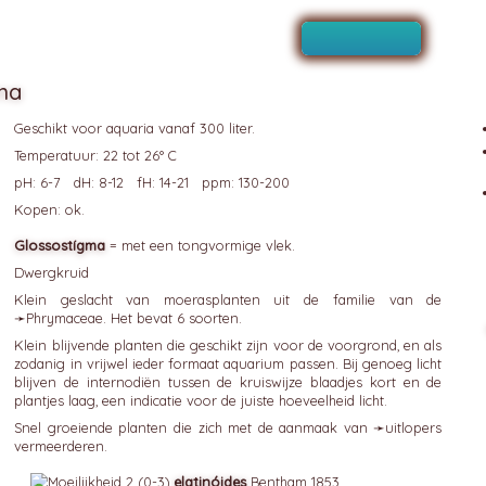
ma
Geschikt voor aquaria vanaf 300 liter.
Temperatuur: 22 tot 26° C
pH: 6-7 dH: 8-12 fH: 14-21 ppm: 130-200
Kopen: ok.
Glossostígma
= met een tongvormige vlek.
Dwergkruid
Klein geslacht van moerasplanten uit de familie van de
➛
Phrymaceae
. Het bevat 6 soorten.
Klein blijvende planten die geschikt zijn voor de voorgrond, en als
zodanig in vrijwel ieder formaat aquarium passen. Bij genoeg licht
blijven de internodiën tussen de kruiswijze blaadjes kort en de
plantjes laag, een indicatie voor de juiste hoeveelheid licht.
Snel groeiende planten die zich met de aanmaak van ➛
uitlopers
vermeerderen.
elatinóides
Bentham 1853