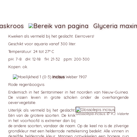
laskroos
Glyceria maxi
Kweken als vermeld bij het geslacht. Eierrovers!
Geschikt voor aquaria vanaf 300 liter.
Temperatuur: 24 tot 27° C
pH: 7-8 dH: 12-18 fH: 21-32 ppm: 200-300
Kopen: ok.
incísus
Weber 1907
Rode regenboogvis
Endemisch in het Sentanimeer in het noorden van Nieuw-Guinea.
De vissen leven in grote scholen onder de overhangende
oevervegetatie.
Uiterlijk als vermeld bij het geslacht.
Glossolepis incisus. © ➛
J. Vidarte
Eén van de grotere soorten. De knik
in het voorhoofd is extremer dan bij
de andere soorten, vandaar de naam. Op de keel na is de zilverige
grondkleur met een helderrode nettekening bedekt. Alle vinnen in
dezelfde helderrode kleur. Mannen ontwikkelen een hogere rug