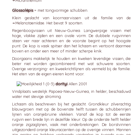
➛
Micránthemum
Glossolépis
= met tongvormige schubben.
Klein geslacht van koornaarvissen uit de familie van de
➛
Melanotaeniidae
. Het bevat 9 soorten.
Regenboogvissen uit Nieuw-Guinea. Langwerpige vissen met
hoge, vlakke zijden en een ovale vorm. De dubbele rugvinnen
staan ver naar achteren en de voorste begint op het hoogste
punt. De kop is vaak spitser dan het lichaam en vertoont daarmee
boven en onder een meer of minder scherpe knik.
Doorgaans makkelijk te houden en kweken levendige vissen, die
beter niet worden gecombineerd met wat schuwere soorten.
Overige verzorging- en kweekrichtlijnen als vermeld bij de familie.
Het eten van de eigen eieren komt voor.
dorítyi
Allen 2001
Vindplaats westelijk Papoea-Nieuw-Guinea, in helder, beschaduwd
water met stevige stroming.
Lichaam als beschreven bij het geslacht. Grondkleur zilverachtig
blauwgroen met op de bovenste helft tussen de schubbenrijen
lijnen van oranjebruine vlekken. Vanaf de kop tot de eerste
rugvin een brede lijn in dezelfde kleur. Op de onderste helft helder
oranje zigzaglijnen, vaak met onderbrekingen. De borstvinnen
uitgezonderd oranje kleuraccenten op de overige vinnen. Mannen
zijn groter en hebben verlengde vinstralen in tweede rug- en