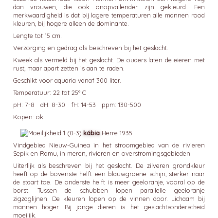
dan vrouwen, die ook onopvallender zijn gekleurd. Een
merkwaardigheid is dat bij lagere temperaturen alle mannen rood
kleuren, bij hogere alleen de dominante.
Lengte tot 15 cm.
Verzorging en gedrag als beschreven bij het geslacht.
Kweek als vermeld bij het geslacht. De ouders laten de eieren met
rust, maar apart zetten is aan te raden.
Geschikt voor aquaria vanaf 300 liter.
Temperatuur: 22 tot 25° C
pH: 7-8 dH: 8-30 fH: 14-53 ppm: 130-500
Kopen: ok.
kábia
Herre 1935
Vindgebied Nieuw-Guinea in het stroomgebied van de rivieren
Sepik en Ramu, in meren, rivieren en overstromingsgebieden.
Uiterlijk als beschreven bij het geslacht. De zilveren grondkleur
heeft op de bovenste helft een blauwgroene schijn, sterker naar
de staart toe. De onderste helft is meer geeloranje, vooral op de
borst. Tussen de schubben lopen parallelle geeloranje
zigzaglijnen. De kleuren lopen op de vinnen door. Lichaam bij
mannen hoger. Bij jonge dieren is het geslachtsonderscheid
moeilijk.