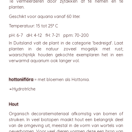
Te vermeerderen door zijtakken af te nemen en te
planten.
Geschikt voor aquaria vanaf 60 liter.
Temperatuur: 15 tot 25° C
pH: 6-7 dH: 4-12 fH: 7-21 ppm: 70-200
In Duitsland valt de plant in de categorie 'bedreigd'. Laat
planten in de natuur zoveel mogelijk met rust;
waarschijnlijk houden gekochte exemplaren het in een
verwarmd aquarium ook langer vol.
hottoniiflóra
= met bloemen als Hottonia.
➛
Hydrotríche
Hout
Organisch decoratiemateriaal afkomstig van bomen of
struiken. In veel biotopen maakt hout een belangrijk deel
van de omgeving uit, meestal in de vorm van wortels van
oeverbomen. Voor veel dieren vormen deze een bron van