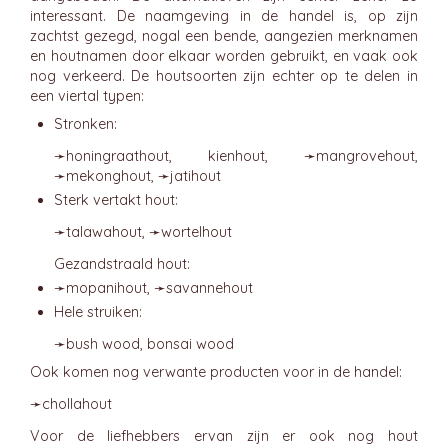
interessant. De naamgeving in de handel is, op zijn
zachtst gezegd, nogal een bende, aangezien merknamen
en houtnamen door elkaar worden gebruikt, en vaak ook
nog verkeerd. De houtsoorten zijn echter op te delen in
een viertal typen:
Stronken:
➛
honingraathout
, kienhout, ➛
mangrovehout
,
➛
mekonghout
, ➛
jatihout
Sterk vertakt hout:
➛
talawahout
, ➛
wortelhout
Gezandstraald hout:
➛
mopanihout
, ➛
savannehout
Hele struiken:
➛
bush wood
, bonsai wood
Ook komen nog verwante producten voor in de handel:
➛
chollahout
Voor de liefhebbers ervan zijn er ook nog hout