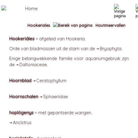
Hookeriales
Houtmeervallen
Hookeriáles
= afgeleid van Hookeria.
Orde van bladmossen uit de stam van de ➛
Bryophyta
.
Enige belangwekkende familie voor aquariumgebruik zijn
de ➛
Daltoniaceae
.
Hoornblad
➛
Ceratophyllum
Hoornschalen
➛
Sphaeriidae
hoplógenys
= met gepantserde wangen.
➛
Ancístrus