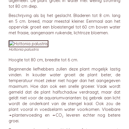
algemeen. De plant groeit in water met weinig stroming
tot 80 cm diep.
Beschrijving als bij het geslacht. Bladeren tot 8 cm. lang
en 5 cm. breed, maar meestal kleiner. Eenmaal aan het
oppervlak groeit een bloeistengel tot 60 cm boven water
met fraaie, aangenaam ruikende, lichtroze bloemen.
Hottonia palustris
Hoogte tot 80 cm, breedte tot 6 cm.
Beginnende liefhebbers zullen deze plant mogelijk lastig
vinden. In kouder water groeit de plant beter, de
temperatuur moet zeker niet hoger dan het aangegeven
maximum. Hoe dan ook een snelle groeier. Vaak wordt
gemeld dat de plant halfschaduw verdraagt, maar dat
geldt niet voor de aquariumvarianten: bij gebrek aan licht
wordt de onderkant van de stengel kaal. Ook zou de
plant vooral in voedselarm water voorkomen. Vloeibare
➛
plantenvoeding
en ➛
CO₂
leveren echter nog betere
groei.