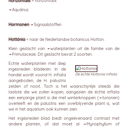
horizóntalis
= horizontaal.
➛
Aquárius
Hormonen
➛
Signaalstoffen
Hottónia
= naar de Nederlandse botanicus Hotton.
Klein geslacht van ➛
waterplanten
uit de familie van de
➛
Primulaceae
. Dit geslacht bevat 2 soorten.
Echte waterplanten met diep
ingesneden bladeren. In de
De echte Hottonia inflata.
handel wordt vooral H. inflata
aangeboden, de H. palustris
zelden of nooit. Toch is het waarschijnlijk steeds die
laatste die we zullen kopen, aangezien de échte inflata
een eenjarige plant is die met winterknoppen (➛
turionen
)
overleeft en de palustris een overblijvende plant is, wat
we in het aquarium ook kunnen zien.
Het ingesneden blad biedt ongeëvenaard contrast met
andere planten, of dat moet al ➛
Myriophyllum
of