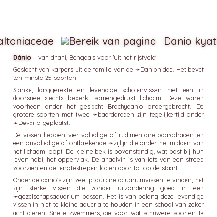
altoniaceae
Danio kyat
Dánio
= van dhani, Bengaals voor 'uit het rijstveld'.
Geslacht van karpers uit de familie van de ➛
Danionidae
. Het bevat
ten minste 25 soorten.
Slanke, langgerekte en levendige scholenvissen met een in
doorsnee slechts beperkt samengedrukt lichaam. Deze waren
voorheen onder het geslacht Brachydanio ondergebracht. De
grotere soorten met twee ➛
baarddraden
zijn tegelijkertijd onder
➛
Devario
geplaatst.
De vissen hebben vier volledige of rudimentaire baarddraden en
een onvolledige of ontbrekende ➛
zijlijn
die onder het midden van
het lichaam loopt. De kleine bek is bovenstandig, wat past bij hun
leven nabij het oppervlak. De anaalvin is van iets van een streep
voorzien en de lengtestrepen lopen door tot op de staart.
Onder de danio's zijn veel populaire aquariumvissen te vinden, het
zijn sterke vissen die zonder uitzondering goed in een
➛
gezelschapsaquarium
passen. Het is van belang deze levendige
vissen in niet te kleine aquaria te houden in een school van zeker
acht dieren. Snelle zwemmers, die voor wat schuwere soorten te