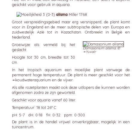
geschikt voor gebruik in aquaria.
alísma
Miller 1768
Groot verspreidingsgebied maar erg versnipperd; de plant komt
voor in Engeland en de meer subtropische delen van Europa en
zuidwestelijk Azië tot in Kazachstan. Ontbreekt in België en
Nederland.
Groeiwijze als vermeld bij het
Damasonium alisma. ©
geslacht.
➛
Yuvalr
Hoogte tot 30 cm, breedte tot 30
cm.
In het tropisch aquarium een moeilijke plant vanwege de
permanent hoge temperatuur. De plant is meer geschikt voor het
➛
koudwateraquarium
en de vijver.
Als alle rozetplanten maakt ook deze uitlopers die kunnen worden
afgenomen zodra ze zijn geworteld.
Geschikt voor aquaria vanaf 60 liter.
Temperatuur: 18 tot 26° C
pH: 5-7 dH: 0-18 fH: 0-32 ppm: 0-300
De plant is in de handel vrijwel onverkrijgbaar, mogelijk in een
tuincentrum.