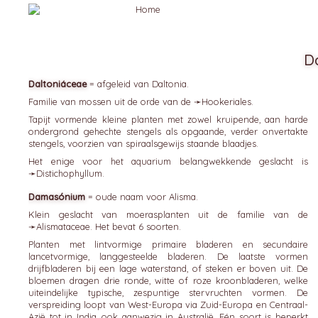
D
Daltoniáceae
= afgeleid van Daltonia.
Familie van mossen uit de orde van de ➛
Hookeriales
.
Tapijt vormende kleine planten met zowel kruipende, aan harde
ondergrond gehechte stengels als opgaande, verder onvertakte
stengels, voorzien van spiraalsgewijs staande blaadjes.
Het enige voor het aquarium belangwekkende geslacht is
➛
Distichophyllum
.
Damasónium
= oude naam voor Alisma.
Klein geslacht van moerasplanten uit de familie van de
➛
Alismataceae
. Het bevat 6 soorten.
Planten met lintvormige primaire bladeren en secundaire
lancetvormige, langgesteelde bladeren. De laatste vormen
drijfbladeren bij een lage waterstand, of steken er boven uit. De
bloemen dragen drie ronde, witte of roze kroonbladeren, welke
uiteindelijke typische, zespuntige stervruchten vormen. De
verspreiding loopt van West-Europa via Zuid-Europa en Centraal-
Azië tot in India, ook aanwezig in Australië. Eén soort is beperkt