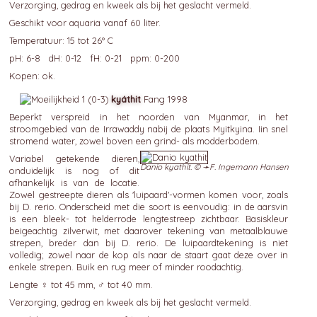
Verzorging, gedrag en kweek als bij het geslacht vermeld.
Geschikt voor aquaria vanaf 60 liter.
Temperatuur: 15 tot 26° C
pH: 6-8 dH: 0-12 fH: 0-21 ppm: 0-200
Kopen: ok.
kyáthit
Fang 1998
Beperkt verspreid in het noorden van Myanmar, in het
stroomgebied van de Irrawaddy nabij de plaats Myitkyina. Iin snel
stromend water, zowel boven een grind- als modderbodem.
Variabel getekende dieren,
Danio kyathit. © ➛
F. Ingemann Hansen
onduidelijk is nog of dit
afhankelijk is van de locatie.
Zowel gestreepte dieren als 'luipaard'-vormen komen voor, zoals
bij D. rerio. Onderscheid met die soort is eenvoudig: in de aarsvin
is een bleek- tot helderrode lengtestreep zichtbaar. Basiskleur
beigeachtig zilverwit, met daarover tekening van metaalblauwe
strepen, breder dan bij D. rerio. De luipaardtekening is niet
volledig; zowel naar de kop als naar de staart gaat deze over in
enkele strepen. Buik en rug meer of minder roodachtig.
Lengte ♀ tot 45 mm, ♂ tot 40 mm.
Verzorging, gedrag en kweek als bij het geslacht vermeld.