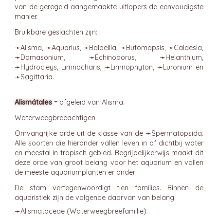
van de geregeld aangemaakte uitlopers de eenvoudigste
manier.
Bruikbare geslachten zijn:
➛
Alisma
, ➛
Aquarius
, ➛
Baldellia
, ➛
Butomopsis
, ➛
Caldesia
,
➛
Damasonium
, ➛
Echinodorus
, ➛
Helanthium
,
➛
Hydrocleys
, Limnocharis, ➛
Limnophyton
, ➛
Luronium
en
➛
Sagittaria
.
Alismátales
= afgeleid van Alisma.
Waterweegbreeachtigen
Omvangrijke orde uit de klasse van de ➛
Spermatopsida
.
Alle soorten die hieronder vallen leven in of dichtbij water
en meestal in tropisch gebied. Begrijpelijkerwijs maakt dit
deze orde van groot belang voor het aquarium en vallen
de meeste aquariumplanten er onder.
De stam vertegenwoordigt tien families. Binnen de
aquaristiek zijn de volgende daarvan van belang:
➛
Alismataceae
(Waterweegbreefamilie)