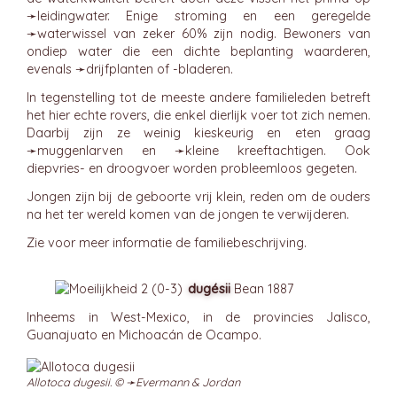
➛
leidingwater
. Enige stroming en een geregelde
➛
waterwissel
van zeker 60% zijn nodig. Bewoners van
ondiep water die een dichte beplanting waarderen,
evenals ➛
drijfplanten
of -bladeren.
In tegenstelling tot de meeste andere familieleden betreft
het hier echte rovers, die enkel dierlijk voer tot zich nemen.
Daarbij zijn ze weinig kieskeurig en eten graag
➛
muggenlarven
en ➛
kleine kreeftachtigen
. Ook
diepvries- en droogvoer worden probleemloos gegeten.
Jongen zijn bij de geboorte vrij klein, reden om de ouders
na het ter wereld komen van de jongen te verwijderen.
Zie voor meer informatie de familiebeschrijving.
dugésii
Bean 1887
Inheems in West-Mexico, in de provincies Jalisco,
Guanajuato en Michoacán de Ocampo.
Allotoca dugesii. © ➛
Evermann & Jordan