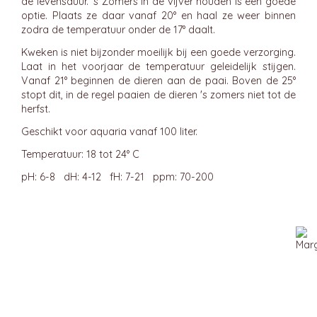
de levensduur. 's Zomers in de vijver houden is een goede
optie. Plaats ze daar vanaf 20° en haal ze weer binnen
zodra de temperatuur onder de 17° daalt.
Kweken is niet bijzonder moeilijk bij een goede verzorging.
Laat in het voorjaar de temperatuur geleidelijk stijgen.
Vanaf 21° beginnen de dieren aan de paai. Boven de 25°
stopt dit, in de regel paaien de dieren 's zomers niet tot de
herfst.
Geschikt voor aquaria vanaf 100 liter.
Temperatuur: 18 tot 24° C
pH: 6-8 dH: 4-12 fH: 7-21 ppm: 70-200