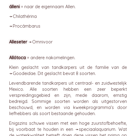
álleni
= naar de eigennaam Allen.
➛
Chilathérina
➛
Procámbarus
Alleseter
➛
Omnivoor
Allótoca
= andere nakomelingen.
Klein geslacht van tandkarpers uit de familie van de
➛
Goodeidae
. Dit geslacht bevat 8 soorten.
Levendbarende tandkarpers uit centraal- en zuidwestelijk
Mexico. Alle soorten hebben een zeer beperkt
verspreidingsgebied en zijn, mede daarom, ernstig
bedreigd. Sommige soorten worden als uitgestorven
beschouwd, en worden via kweekprogramma's door
liefhebbers als soort bestaande gehouden.
Enigszins schuwe vissen met een hoge zuurstofbehoefte,
bij voorbaat te houden in een ➛
speciaalaquarium
. Wat
de waterkwaliteit betreft doen deze vissen het prima op