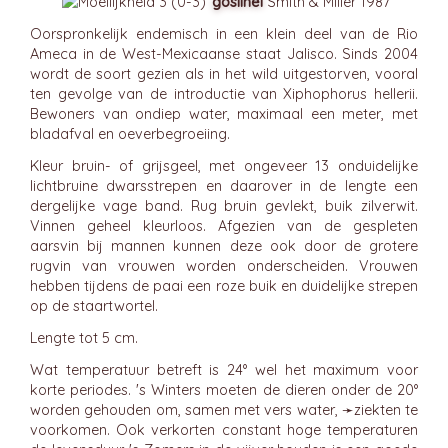
goslínei
Smith & Miller 1987
Oorspronkelijk endemisch in een klein deel van de Rio
Ameca in de West-Mexicaanse staat Jalisco. Sinds 2004
wordt de soort gezien als in het wild uitgestorven, vooral
ten gevolge van de introductie van Xiphophorus hellerii.
Bewoners van ondiep water, maximaal een meter, met
bladafval en oeverbegroeiing.
Kleur bruin- of grijsgeel, met ongeveer 13 onduidelijke
lichtbruine dwarsstrepen en daarover in de lengte een
dergelijke vage band. Rug bruin gevlekt, buik zilverwit.
Vinnen geheel kleurloos. Afgezien van de gespleten
aarsvin bij mannen kunnen deze ook door de grotere
rugvin van vrouwen worden onderscheiden. Vrouwen
hebben tijdens de paai een roze buik en duidelijke strepen
op de staartwortel.
Lengte tot 5 cm.
Wat temperatuur betreft is 24° wel het maximum voor
korte periodes. 's Winters moeten de dieren onder de 20°
worden gehouden om, samen met vers water, ➛
ziekten
te
voorkomen. Ook verkorten constant hoge temperaturen