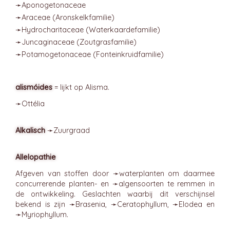
➛
Aponogetonaceae
➛
Araceae
(Aronskelkfamilie)
➛
Hydrocharitaceae
(Waterkaardefamilie)
➛
Juncaginaceae
(Zoutgrasfamilie)
➛
Potamogetonaceae
(Fonteinkruidfamilie)
alismóides
= lijkt op Alisma.
➛
Ottélia
Alkalisch
➛
Zuurgraad
Allelopathie
Afgeven van stoffen door ➛
waterplanten
om daarmee
concurrerende planten- en ➛
algensoorten
te remmen in
de ontwikkeling. Geslachten waarbij dit verschijnsel
bekend is zijn ➛
Brasenia
, ➛
Ceratophyllum
, ➛
Elodea
en
➛
Myriophyllum
.