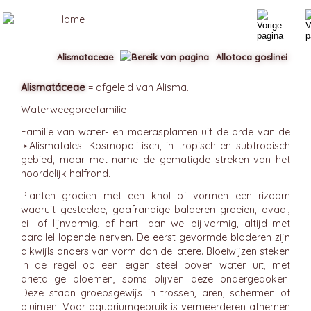
Alismataceae
Allotoca goslinei
Alismatáceae
= afgeleid van Alisma.
Waterweegbreefamilie
Familie van water- en moerasplanten uit de orde van de
➛
Alismatales
. Kosmopolitisch, in tropisch en subtropisch
gebied, maar met name de gematigde streken van het
noordelijk halfrond.
Planten groeien met een knol of vormen een rizoom
waaruit gesteelde, gaafrandige balderen groeien, ovaal,
ei- of lijnvormig, of hart- dan wel pijlvormig, altijd met
parallel lopende nerven. De eerst gevormde bladeren zijn
dikwijls anders van vorm dan de latere. Bloeiwijzen steken
in de regel op een eigen steel boven water uit, met
drietallige bloemen, soms blijven deze ondergedoken.
Deze staan groepsgewijs in trossen, aren, schermen of
pluimen. Voor aquariumgebruik is vermeerderen afnemen