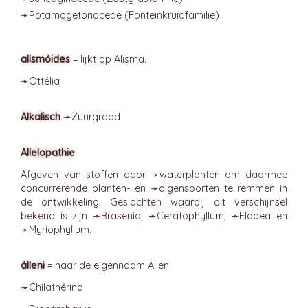
➛
Potamogetonaceae
(Fonteinkruidfamilie)
alismóides
= lijkt op Alisma.
➛
Ottélia
Alkalisch
➛
Zuurgraad
Allelopathie
Afgeven van stoffen door ➛
waterplanten
om daarmee
concurrerende planten- en ➛
algensoorten
te remmen in
de ontwikkeling. Geslachten waarbij dit verschijnsel
bekend is zijn ➛
Brasenia
, ➛
Ceratophyllum
, ➛
Elodea
en
➛
Myriophyllum
.
álleni
= naar de eigennaam Allen.
➛
Chilathérina