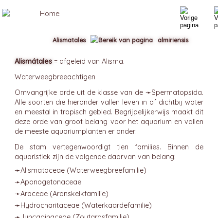
Alismatales
almiriensis
Alismátales
= afgeleid van Alisma.
Waterweegbreeachtigen
Omvangrijke orde uit de klasse van de ➛
Spermatopsida
.
Alle soorten die hieronder vallen leven in of dichtbij water
en meestal in tropisch gebied. Begrijpelijkerwijs maakt dit
deze orde van groot belang voor het aquarium en vallen
de meeste aquariumplanten er onder.
De stam vertegenwoordigt tien families. Binnen de
aquaristiek zijn de volgende daarvan van belang:
➛
Alismataceae
(Waterweegbreefamilie)
➛
Aponogetonaceae
➛
Araceae
(Aronskelkfamilie)
➛
Hydrocharitaceae
(Waterkaardefamilie)
➛
Juncaginaceae
(Zoutgrasfamilie)