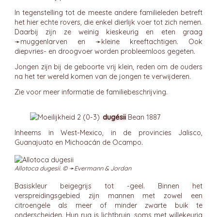
In tegenstelling tot de meeste andere familieleden betreft
het hier echte rovers, die enkel dierlijk voer tot zich nemen.
Daarbij zijn ze weinig kieskeurig en eten graag
➛
muggenlarven
en ➛
kleine kreeftachtigen
. Ook
diepvries- en droogvoer worden probleemloos gegeten.
Jongen zijn bij de geboorte vrij klein, reden om de ouders
na het ter wereld komen van de jongen te verwijderen.
Zie voor meer informatie de familiebeschrijving.
dugésii
Bean 1887
Inheems in West-Mexico, in de provincies Jalisco,
Guanajuato en Michoacán de Ocampo.
Allotoca dugesii. © ➛
Evermann & Jordan
Basiskleur beigegrijs tot -geel. Binnen het
verspreidingsgebied zijn mannen met zowel een
citroengele als meer of minder zwarte buik te
onderscheiden. Hun rug is lichtbruin, soms met willekeurig