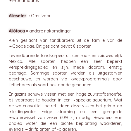
➛
Procámbarus
Alleseter
➛
Omnivoor
Allótoca
= andere nakomelingen.
Klein geslacht van tandkarpers uit de familie van de
➛
Goodeidae
. Dit geslacht bevat 8 soorten.
Levendbarende tandkarpers uit centraal- en zuidwestelijk
Mexico. Alle soorten hebben een zeer beperkt
verspreidingsgebied en zijn, mede daarom, ernstig
bedreigd. Sommige soorten worden als uitgestorven
beschouwd, en worden via kweekprogramma's door
liefhebbers als soort bestaande gehouden.
Enigszins schuwe vissen met een hoge zuurstofbehoefte,
bij voorbaat te houden in een ➛
speciaalaquarium
. Wat
de waterkwaliteit betreft doen deze vissen het prima op
➛
leidingwater
. Enige stroming en een geregelde
➛
waterwissel
van zeker 60% zijn nodig. Bewoners van
ondiep water die een dichte beplanting waarderen,
evenals ➛
drijfplanten
of -bladeren.