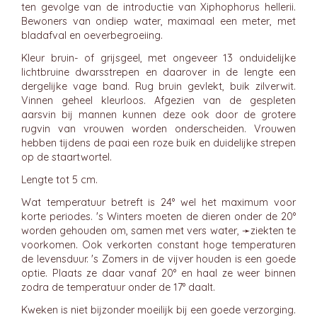
ten gevolge van de introductie van Xiphophorus hellerii.
Bewoners van ondiep water, maximaal een meter, met
bladafval en oeverbegroeiing.
Kleur bruin- of grijsgeel, met ongeveer 13 onduidelijke
lichtbruine dwarsstrepen en daarover in de lengte een
dergelijke vage band. Rug bruin gevlekt, buik zilverwit.
Vinnen geheel kleurloos. Afgezien van de gespleten
aarsvin bij mannen kunnen deze ook door de grotere
rugvin van vrouwen worden onderscheiden. Vrouwen
hebben tijdens de paai een roze buik en duidelijke strepen
op de staartwortel.
Lengte tot 5 cm.
Wat temperatuur betreft is 24° wel het maximum voor
korte periodes. 's Winters moeten de dieren onder de 20°
worden gehouden om, samen met vers water, ➛
ziekten
te
voorkomen. Ook verkorten constant hoge temperaturen
de levensduur. 's Zomers in de vijver houden is een goede
optie. Plaats ze daar vanaf 20° en haal ze weer binnen
zodra de temperatuur onder de 17° daalt.
Kweken is niet bijzonder moeilijk bij een goede verzorging.