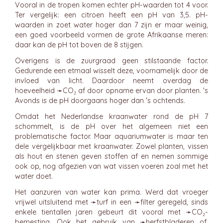
Vooral in de tropen komen echter pH-waarden tot 4 voor.
Ter vergelijk: een citroen heeft een pH van 3,5. pH-
waarden in zoet water hoger dan 7 zijn er maar weinig,
een goed voorbeeld vormen de grote Afrikaanse meren:
daar kan de pH tot boven de 8 stijgen.
Overigens is de zuurgraad geen stilstaande factor.
Gedurende een etmaal wisselt deze, voornamelijk door de
invloed van licht. Daardoor neemt overdag de
hoeveelheid ➛
CO₂
af door opname ervan door planten. 's
Avonds is de pH doorgaans hoger dan 's ochtends.
Omdat het Nederlandse kraanwater rond de pH 7
schommelt, is de pH over het algemeen niet een
problematische factor. Maar aquariumwater is maar ten
dele vergelijkbaar met kraanwater. Zowel planten, vissen
als hout en stenen geven stoffen af en nemen sommige
ook op, nog afgezien van wat vissen voeren zoal met het
water doet.
Het aanzuren van water kan prima. Werd dat vroeger
vrijwel uitsluitend met ➛
turf
in een ➛
filter
geregeld, sinds
enkele tientallen jaren gebeurt dit vooral met ➛
CO₂-
bemesting
. Ook het gebruik van ➛
herfstbladeren
of,