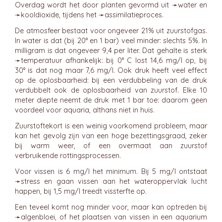
Overdag wordt het door planten gevormd uit ➛
water
en
➛
kooldioxide
, tijdens het ➛
assimilatieproces
.
De atmosfeer bestaat voor ongeveer 21% uit zuurstofgas.
In water is dat (bij 20° en 1 bar) veel minder: slechts 5%. In
milligram is dat ongeveer 9,4 per liter. Dat gehalte is sterk
➛
temperatuur
afhankelijk: bij 0° C lost 14,6 mg/l op, bij
30° is dat nog maar 7,6 mg/l. Ook druk heeft veel effect
op de oplosbaarheid: bij een verdubbeling van de druk
verdubbelt ook de oplosbaarheid van zuurstof. Elke 10
meter diepte neemt de druk met 1 bar toe: daarom geen
voordeel voor aquaria, althans niet in huis.
Zuurstoftekort is een weinig voorkomend probleem, maar
kan het gevolg zijn van een hoge bezettingsgraad, zeker
bij warm weer, of een overmaat aan zuurstof
verbruikende rottingsprocessen.
Voor vissen is 6 mg/l het minimum. Bij 5 mg/l ontstaat
➛
stress
en gaan vissen aan het wateroppervlak lucht
happen, bij 1,5 mg/l treedt vissterfte op.
Een teveel komt nog minder voor, maar kan optreden bij
➛
algenbloei
, of het plaatsen van vissen in een aquarium