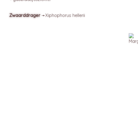
Zwaarddrager
➛
Xiphophorus
hellerii