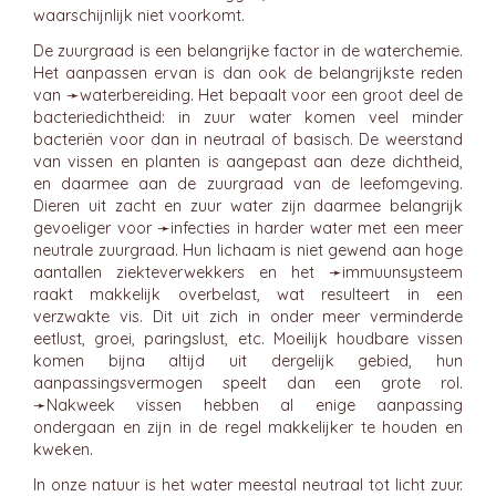
waarschijnlijk niet voorkomt.
De zuurgraad is een belangrijke factor in de waterchemie.
Het aanpassen ervan is dan ook de belangrijkste reden
van ➛
waterbereiding
. Het bepaalt voor een groot deel de
bacteriedichtheid: in zuur water komen veel minder
bacteriën voor dan in neutraal of basisch. De weerstand
van vissen en planten is aangepast aan deze dichtheid,
en daarmee aan de zuurgraad van de leefomgeving.
Dieren uit zacht en zuur water zijn daarmee belangrijk
gevoeliger voor ➛
infecties
in harder water met een meer
neutrale zuurgraad. Hun lichaam is niet gewend aan hoge
aantallen ziekteverwekkers en het ➛
immuunsysteem
raakt makkelijk overbelast, wat resulteert in een
verzwakte vis. Dit uit zich in onder meer verminderde
eetlust, groei, paringslust, etc. Moeilijk houdbare vissen
komen bijna altijd uit dergelijk gebied, hun
aanpassingsvermogen speelt dan een grote rol.
➛
Nakweek
vissen hebben al enige aanpassing
ondergaan en zijn in de regel makkelijker te houden en
kweken.
In onze natuur is het water meestal neutraal tot licht zuur.