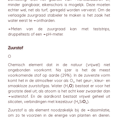
minder gangbaar, eikenschors is mogelijk. Deze moeten
echter wel, net als turf, geregeld worden ververst. Om de
verlaagde zuurgraad stabieler te maken is het zaak het
water eerst te ➛
ontharden
.
➛
Meten
van de zuurgraad kan met teststrips,
druppeltests of een ➛
pH-meter
.
Zuurstof
O
Chemisch element dat in de natuur (vrijwel) niet
ongebonden voorkomt. Na ijzer is het de meest
voorkomende stof op aarde (29%). In de zuiverste vorm
komt het in de atmosfeer voor als O₂, het geur-, kleur- en
smaakloze zuurstofgas. Water (H₂
O
) bestaat er voor het
grootste deel uit; als atoom is het acht keer zwaarder dan
➛
waterstof
. En de aardkorst bestaat vrijwel geheel uit
silicaten, verbindingen met kiezelzuur (H₄Si
O
₄).
Zuurstof is als element noodzakelijk bij de ➛
dissimilatie
,
om zo te voorzien in de energie van planten en dieren.