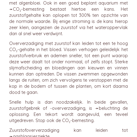
met algenbloei. Ook in een goed beplant aquarium met
➛
CO₂-bemesting
bestaat hiertoe een kans. Het
zuurstofgehalte kan oplopen tot 300% ten opzichte van
de normale waarde. Bij enige stroming is de kans hierop
zeer klein, aangezien de zuurstof via het wateroppervlak
dan al snel weer verdwijnt.
Oververzadiging met zuurstof kan leiden tot een te hoog
CO₂-gehalte in het bloed. Vissen verhogen geleidelijk het
zuurstofverbruik en ademen sneller, tot een punt waarop
deze weer daalt tot onder normaal, of zelfs stopt. Sterke
slijmafscheiding en bloedingen aan kieuwen en vinnen
kunnen dan optreden. De vissen zwemmen opgewonden
langs de ruiten, om zich vervolgens te verstoppen met de
kop in de bodem of tussen de planten, om kort daarna
dood te gaan.
Snelle hulp is dan noodzakelijk. In beide gevallen,
zuurstofgebrek of -oververzadiging, is ➛
beluchting
de
oplossing. Een tekort wordt aangevuld, een teveel
uitgedreven. Stop ook de CO₂-bemesting.
Zuurstofoververzadiging kan leiden tot
➛
gasblaasjesziekte
.