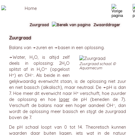
Zuurgraad
Zwaarddrager
Zuurgraad
Balans van ➛
zuren
en ➛
basen
in een oplossing.
➛
Water
, H₂O, is altijd zelf
deels in oplossing: 2H₂O
Zuurgraad schaal. ©
Aquamecum
splitst af in H₃O⁺ (opgelost
H⁺) en OH⁻. Als beide in een
gelijkwaardig evenwicht staan, is de oplossing niet zuur
en niet basisch (alkalisch), maar neutraal. De ➛
pH
is dan
7. Hoe meer dit evenwicht naar H⁺ verschuift, hoe zuurder
de oplossing en hoe
lager
de pH (beneden de 7).
Verschuift de balans naar een hoger aandeel OH⁻, dan
wordt de oplossing meer basisch en stijgt de zuurgraad
boven de 7.
De pH schaal loopt van 0 tot 14. Theoretisch kunnen
waarden daar buiten liggen, iets wat in de natuur