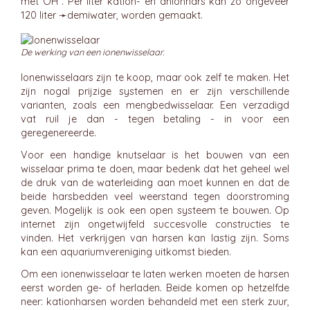
met OH⁻. Per liter kation- en anionhars kan zo ongeveer
120 liter ➛
demiwater
, worden gemaakt.
De werking van een ionenwisselaar.
Ionenwisselaars zijn te koop, maar ook zelf te maken. Het
zijn nogal prijzige systemen en er zijn verschillende
varianten, zoals een mengbedwisselaar. Een verzadigd
vat ruil je dan - tegen betaling - in voor een
geregenereerde.
Voor een handige knutselaar is het bouwen van een
wisselaar prima te doen, maar bedenk dat het geheel wel
de druk van de waterleiding aan moet kunnen en dat de
beide harsbedden veel weerstand tegen doorstroming
geven. Mogelijk is ook een open systeem te bouwen. Op
internet zijn ongetwijfeld succesvolle constructies te
vinden. Het verkrijgen van harsen kan lastig zijn. Soms
kan een aquariumvereniging uitkomst bieden.
Om een ionenwisselaar te laten werken moeten de harsen
eerst worden ge- of herladen. Beide komen op hetzelfde
neer: kationharsen worden behandeld met een sterk zuur,