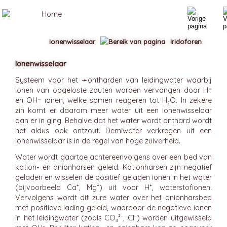
Ionenwisselaar
Iridoforen
Ionenwisselaar
Systeem voor het ➛
ontharden
van leidingwater waarbij
ionen van opgeloste zouten worden vervangen door H⁺
en OH⁻ ionen, welke samen reageren tot H₂O. In zekere
zin komt er daarom meer water uit een ionenwisselaar
dan er in ging. Behalve dat het water wordt onthard wordt
het aldus ook ontzout. Demiwater verkregen uit een
ionenwisselaar is in de regel van hoge zuiverheid.
Water wordt daartoe achtereenvolgens over een bed van
kation- en anionharsen geleid. Kationharsen zijn negatief
geladen en wisselen de positief geladen ionen in het water
(bijvoorbeeld Ca⁺, Mg⁺) uit voor H⁺, waterstofionen.
Vervolgens wordt dit zure water over het anionharsbed
met positieve lading geleid, waardoor de negatieve ionen
in het leidingwater (zoals CO₃²⁻, Cl⁻) worden uitgewisseld