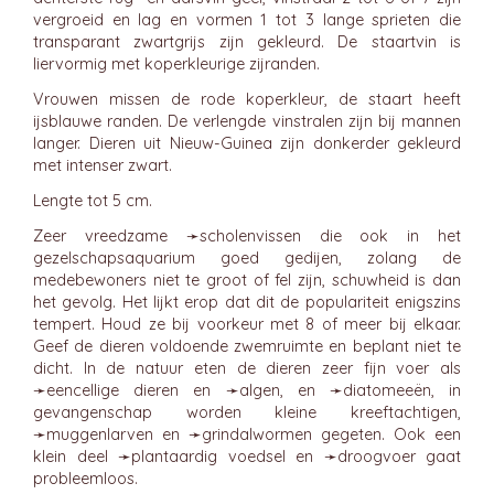
vergroeid en lag en vormen 1 tot 3 lange sprieten die
transparant zwartgrijs zijn gekleurd. De staartvin is
liervormig met koperkleurige zijranden.
Vrouwen missen de rode koperkleur, de staart heeft
ijsblauwe randen. De verlengde vinstralen zijn bij mannen
langer. Dieren uit Nieuw-Guinea zijn donkerder gekleurd
met intenser zwart.
Lengte tot 5 cm.
Zeer vreedzame ➛
scholenvissen
die ook in het
gezelschapsaquarium goed gedijen, zolang de
medebewoners niet te groot of fel zijn, schuwheid is dan
het gevolg. Het lijkt erop dat dit de populariteit enigszins
tempert. Houd ze bij voorkeur met 8 of meer bij elkaar.
Geef de dieren voldoende zwemruimte en beplant niet te
dicht. In de natuur eten de dieren zeer fijn voer als
➛
eencellige
dieren en ➛
algen
, en ➛
diatomeeën
, in
gevangenschap worden kleine kreeftachtigen,
➛
muggenlarven
en ➛
grindalwormen
gegeten. Ook een
klein deel ➛
plantaardig
voedsel en ➛
droogvoer
gaat
probleemloos.