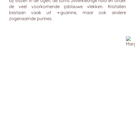
bij vissen in de ogen, de soms zilverkleurige huid en onder
de veel voorkomende ijsblauwe vlekken. Kristallen
bestaan vaak uit ➛
guanine
, maar ook andere
zogenaamde purines.