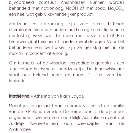
bijvoorbeeld zoutzuur. Anionharsen kunnen worden
behandeld met natronloog, NaOH of met soda, Na₂CO₃,
een heel wat gebruiksvriendelijker product.
Zoutzuur en natronloog zijn zeer sterk bijtende
chemicaliën die onder andere huid en ogen ernstig kunnen
aantasten, weet wat te doen met deze stoffen! Een
(vuurwerk)bril beschermt in ieder geval de ogen. Voor het
behandelen van de harsen zijn ze gelukkig niet in de
maximum concentratie nodig.
Om te meten of de wisselaar verzadigd is geraakt is een
➛
geleidbaarheidsmeter
noodzakelijk. De ionenwisselaar
staat ook bekend onder de naam DI filter, van De-
Ionisatie.
Iriathérina
= Atherina van Iria(n Jaya).
Monotypisch geslacht van koornaarvissen uit de familie
van de ➛
Melanotaeniidae
. De enige soort is de bijzonder
uitgedoste I. werneri van noordelijk Australië en centraal
zuidelijk Nieuw-Guinea, aan weerszijden van de
Arafurazee.