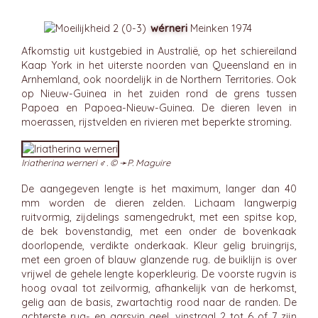
wérneri
Meinken 1974
Afkomstig uit kustgebied in Australië, op het schiereiland
Kaap York in het uiterste noorden van Queensland en in
Arnhemland, ook noordelijk in de Northern Territories. Ook
op Nieuw-Guinea in het zuiden rond de grens tussen
Papoea en Papoea-Nieuw-Guinea. De dieren leven in
moerassen, rijstvelden en rivieren met beperkte stroming.
Iriatherina werneri ♂. © ➛
P. Maguire
De aangegeven lengte is het maximum, langer dan 40
mm worden de dieren zelden. Lichaam langwerpig
ruitvormig, zijdelings samengedrukt, met een spitse kop,
de bek bovenstandig, met een onder de bovenkaak
doorlopende, verdikte onderkaak. Kleur gelig bruingrijs,
met een groen of blauw glanzende rug. de buiklijn is over
vrijwel de gehele lengte koperkleurig. De voorste rugvin is
hoog ovaal tot zeilvormig, afhankelijk van de herkomst,
gelig aan de basis, zwartachtig rood naar de randen. De
achterste rug- en aarsvin geel, vinstraal 2 tot 6 of 7 zijn