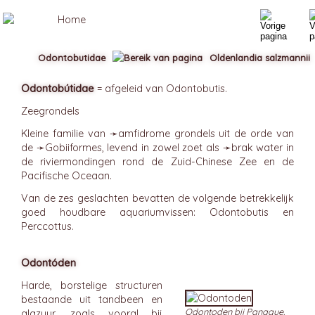
Odontobutidae
Oldenlandia salzmannii
Odontobútidae
= afgeleid van Odontobutis.
Zeegrondels
Kleine familie van ➛
amfidrome
grondels uit de orde van
de ➛
Gobiiformes
, levend in zowel zoet als ➛
brak
water in
de riviermondingen rond de Zuid-Chinese Zee en de
Pacifische Oceaan.
Van de zes geslachten bevatten de volgende betrekkelijk
goed houdbare aquariumvissen: Odontobutis en
Perccottus.
Odontóden
Harde, borstelige structuren
bestaande uit tandbeen en
Odontoden bij Panaque.
glazuur, zoals vooral bij