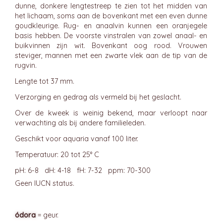
dunne, donkere lengtestreep te zien tot het midden van
het lichaam, soms aan de bovenkant met een even dunne
goudkleurige. Rug- en anaalvin kunnen een oranjegele
basis hebben. De voorste vinstralen van zowel anaal- en
buikvinnen zijn wit. Bovenkant oog rood. Vrouwen
steviger, mannen met een zwarte vlek aan de tip van de
rugvin.
Lengte tot 37 mm.
Verzorging en gedrag als vermeld bij het geslacht.
Over de kweek is weinig bekend, maar verloopt naar
verwachting als bij andere familieleden.
Geschikt voor aquaria vanaf 100 liter.
Temperatuur: 20 tot 25° C
pH: 6-8 dH: 4-18 fH: 7-32 ppm: 70-300
Geen IUCN status.
ódora
= geur.