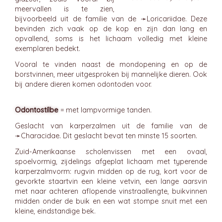
meervallen is te zien,
bijvoorbeeld uit de familie van de ➛
Loricariidae
. Deze
bevinden zich vaak op de kop en zijn dan lang en
opvallend, soms is het lichaam volledig met kleine
exemplaren bedekt.
Vooral te vinden naast de mondopening en op de
borstvinnen, meer uitgesproken bij mannelijke dieren. Ook
bij andere dieren komen odontoden voor.
Odontostílbe
= met lampvormige tanden.
Geslacht van karperzalmen uit de familie van de
➛
Characidae
. Dit geslacht bevat ten minste 15 soorten.
Zuid-Amerikaanse scholenvissen met een ovaal,
spoelvormig, zijdelings afgeplat lichaam met typerende
karperzalmvorm: rugvin midden op de rug, kort voor de
gevorkte staartvin een kleine vetvin, een lange aarsvin
met naar achteren aflopende vinstraallengte, buikvinnen
midden onder de buik en een wat stompe snuit met een
kleine, eindstandige bek.