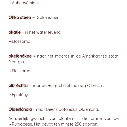
➛
Aphyosémion
Ohko steen
➛
Drakensteen
okátie
= in het water levend.
➛
Elassóma
okefenókee
= naar het moeras in de Amerikaanse staat
Georgia.
➛
Elassóma
olbréchtsi
= naar de Belgische ethnoloog Olbrechts.
➛
Epiplátys
Oldenlándia
= naar Deens botanicus Oldenland.
Aanzienlijk geslacht van planten uit de familie van de
➛
Rubiaceae
. Het bevat ten minste 250 soorten.