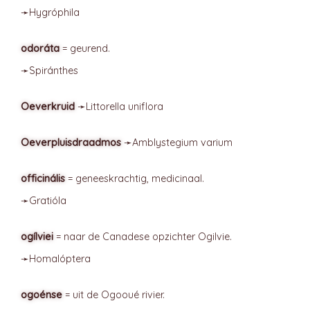
➛
Hygróphila
odoráta
= geurend.
➛
Spiránthes
Oeverkruid
➛
Littorella
uniflora
Oeverpluisdraadmos
➛
Amblystegium
varium
officinális
= geneeskrachtig, medicinaal.
➛
Gratióla
ogílviei
= naar de Canadese opzichter Ogilvie.
➛
Homalóptera
ogoénse
= uit de Ogooué rivier.