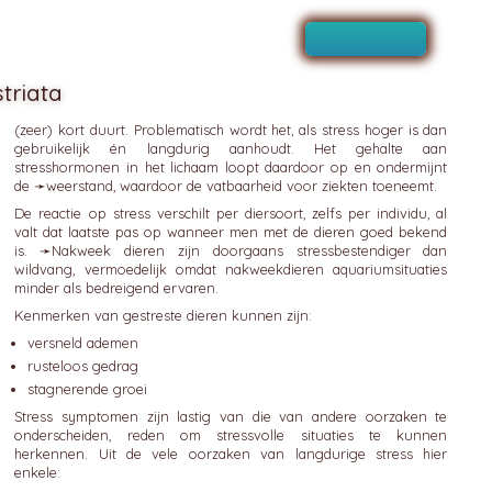
striata
(zeer) kort duurt. Problematisch wordt het, als stress hoger is dan
gebruikelijk én langdurig aanhoudt. Het gehalte aan
stresshormonen in het lichaam loopt daardoor op en ondermijnt
de ➛
weerstand
, waardoor de vatbaarheid voor ziekten toeneemt.
De reactie op stress verschilt per diersoort, zelfs per individu, al
valt dat laatste pas op wanneer men met de dieren goed bekend
is. ➛
Nakweek
dieren zijn doorgaans stressbestendiger dan
wildvang, vermoedelijk omdat nakweekdieren aquariumsituaties
minder als bedreigend ervaren.
Kenmerken van gestreste dieren kunnen zijn:
versneld ademen
rusteloos gedrag
stagnerende groei
Stress symptomen zijn lastig van die van andere oorzaken te
onderscheiden, reden om stressvolle situaties te kunnen
herkennen. Uit de vele oorzaken van langdurige stress hier
enkele: