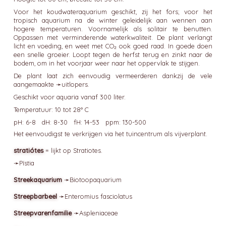
Voor het koudwateraquarium geschikt, zij het fors; voor het
tropisch aquarium na de winter geleidelijk aan wennen aan
hogere temperaturen. Voornamelijk als solitair te benutten.
Oppassen met verminderende waterkwaliteit. De plant verlangt
licht en voeding, en weet met CO₂ ook goed raad. In goede doen
een snelle groeier. Loopt tegen de herfst terug en zinkt naar de
bodem, om in het voorjaar weer naar het oppervlak te stijgen.
De plant laat zich eenvoudig vermeerderen dankzij de vele
aangemaakte ➛
uitlopers
.
Geschikt voor aquaria vanaf 300 liter.
Temperatuur: 10 tot 28° C
pH: 6-8 dH: 8-30 fH: 14-53 ppm: 130-500
Het eenvoudigst te verkrijgen via het tuincentrum als vijverplant.
stratiótes
= lijkt op Stratiotes.
➛
Pístia
Streekaquarium
➛
Biotoopaquarium
Streepbarbeel
➛
Enteromius
fasciolatus
Streepvarenfamilie
➛
Aspleniaceae