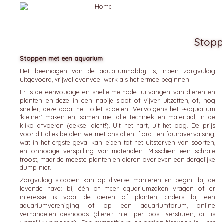
Stopp
Stoppen met een aquarium
Het beëindigen van de aquariumhobby is, indien zorgvuldig
uitgevoerd, vrijwel evenveel werk als het ermee beginnen.
Er is de eenvoudige en snelle methode: uitvangen van dieren en
planten en deze in een nabije sloot of vijver uitzetten, of, nog
sneller, deze door het toilet spoelen. Vervolgens het ➛
aquarium
'kleiner' maken en, samen met alle techniek en materiaal, in de
kliko afvoeren (deksel dicht!). Uit het hart, uit het oog. De prijs
voor dit alles betalen we met ons allen: flora- en faunavervalsing,
wat in het ergste geval kan leiden tot het uitsterven van soorten,
en onnodige verspilling van materialen. Misschien een schrale
troost, maar de meeste planten en dieren overleven een dergelijke
dump niet.
Zorgvuldig stoppen kan op diverse manieren en begint bij de
levende have: bij één of meer aquariumzaken vragen of er
interesse is voor de dieren of planten, anders bij een
aquariumvereniging of op een aquariumforum, online
verhandelen desnoods (dieren niet per post versturen, dit is