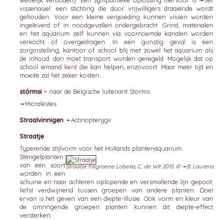
wettelijk verboden). Een sympathieke oplossing hiervoor is ➛
het
vissenasiel
: een stichting die door vrijwilligers draaiende wordt
gehouden. Voor een kleine vergoeding kunnen vissen worden
ingeleverd of in noodgevallen ondergebracht. Grind, materialen
en het aquarium zelf kunnen via voornoemde kanalen worden
verkocht of overgedragen. In een gunstig geval is een
zorginstelling, kantoor of school blij met zowel het aquarium als
de inhoud: dan moet transport worden geregeld. Mogelijk dat op
school iemand kent die kan helpen, enzovoort. Maar meer tijd en
moeite zal het zeker kosten.
stórmsi
= naar de Belgische luitenant Storms.
➛
Micraléstes
Straalvinnigen
➛
Actinopterygii
Straatje
Typerende stijlvorm voor het Hollands plantenaquarium.
Stengelplanten
van één soort
Straatje frisgroene Lobelia, C. de Wit 2015. © ➛
B. Laurens
worden in een
schuine en naar achteren oplopende en versmallende lijn gepoot,
liefst verdwijnend tussen groepen van andere planten. Doel
ervan is het geven van een diepte-illusie. Ook vorm en kleur van
de omringende groepen planten kunnen dit diepte-effect
versterken.