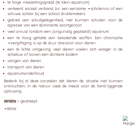
te hoge ➛
bezettingsgraad
(te klein aquarium)
verkeerd sociaal verband, bv. een eenzame ➛
scholenvis
of een
schuwe solitair bij een school druktemakers
gebrek aan schuilgelegenheid, niet kunnen schuilen voor de
agressie van een dominante soortgenoot
veel onrust rondom een (ongunstig geplaatst) aquarium
een te hoog gehalte aan belastende stoffen. Een chronische
➛
vergiftiging
is op de duur stressvol voor dieren
een te lichte omgeving: veel dieren voelen zich veiliger in de
schaduw of boven een donkere bodem
vangen van dieren
transport van dieren
aquariumonderhoud
Bedenk bij al deze oorzaken dat dieren de situatie niet kunnen
ontvluchten, in de natuur vaak de meest voor de hand liggende
oplossing.
striáta
= gestreept.
➛
Bótia