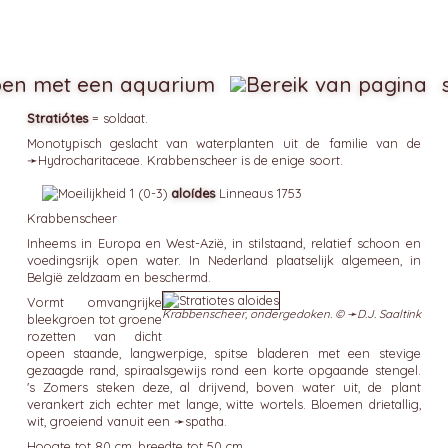
en met een aquarium
Stratiótes
= soldaat.
Monotypisch geslacht van waterplanten uit de familie van de
➛
Hydrocharitaceae
. Krabbenscheer is de enige soort.
aloídes
Linneaus 1753
Krabbenscheer
Inheems in Europa en West-Azië, in stilstaand, relatief schoon en
voedingsrijk open water. In Nederland plaatselijk algemeen, in
België zeldzaam en beschermd.
Vormt omvangrijke
Krabbenscheer, ondergedoken. © ➛
D.J. Saaltink
bleekgroen tot groene
rozetten van dicht
opeen staande, langwerpige, spitse bladeren met een stevige
gezaagde rand, spiraalsgewijs rond een korte opgaande stengel.
's Zomers steken deze, al drijvend, boven water uit, de plant
verankert zich echter met lange, witte wortels. Bloemen drietallig,
wit, groeiend vanuit een ➛
spatha
.
Hoogte tot 80 cm, breedte tot 50 cm.