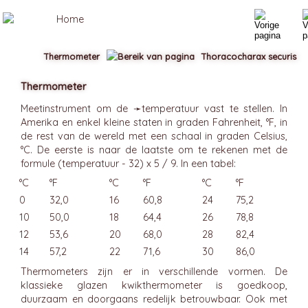
Thermometer
Thoracocharax securis
Thermometer
Meetinstrument om de ➛
temperatuur
vast te stellen. In
Amerika en enkel kleine staten in graden Fahrenheit, °F, in
de rest van de wereld met een schaal in graden Celsius,
°C. De eerste is naar de laatste om te rekenen met de
formule (temperatuur - 32) x 5 / 9. In een tabel:
°C
°F
°C
°F
°C
°F
0
32,0
16
60,8
24
75,2
10
50,0
18
64,4
26
78,8
12
53,6
20
68,0
28
82,4
14
57,2
22
71,6
30
86,0
Thermometers zijn er in verschillende vormen. De
klassieke glazen kwikthermometer is goedkoop,
duurzaam en doorgaans redelijk betrouwbaar. Ook met