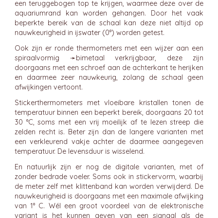
een teruggebogen top te krijgen, waarmee deze over de
aquariumrand kan worden gehangen. Door het vaak
beperkte bereik van de schaal kan deze niet altijd op
nauwkeurigheid in ijswater (0°) worden getest.
Ook zijn er ronde thermometers met een wijzer aan een
spiraalvormig ➛
bimetaal
verkrijgbaar, deze zijn
doorgaans met een schroef aan de achterkant te herijken
en daarmee zeer nauwkeurig, zolang de schaal geen
afwijkingen vertoont.
Stickerthermometers met vloeibare kristallen tonen de
temperatuur binnen een beperkt bereik, doorgaans 20 tot
30 °C, soms met een vrij moeilijk af te lezen streep die
zelden recht is. Beter zijn dan de langere varianten met
een verkleurend vakje achter de daarmee aangegeven
temperatuur. De levensduur is wisselend.
En natuurlijk zijn er nog de digitale varianten, met of
zonder bedrade voeler. Soms ook in stickervorm, waarbij
de meter zelf met klittenband kan worden verwijderd. De
nauwkeurigheid is doorgaans met een maximale afwijking
van 1° C. Wél een groot voordeel van de elektronische
variant is het kunnen geven van een signaal als de