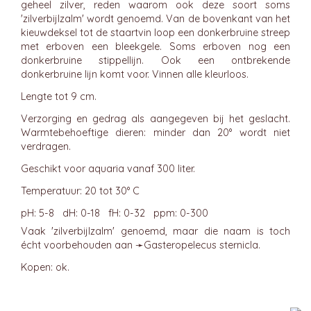
geheel zilver, reden waarom ook deze soort soms
'zilverbijlzalm' wordt genoemd. Van de bovenkant van het
kieuwdeksel tot de staartvin loop een donkerbruine streep
met erboven een bleekgele. Soms erboven nog een
donkerbruine stippellijn. Ook een ontbrekende
donkerbruine lijn komt voor. Vinnen alle kleurloos.
Lengte tot 9 cm.
Verzorging en gedrag als aangegeven bij het geslacht.
Warmtebehoeftige dieren: minder dan 20° wordt niet
verdragen.
Geschikt voor aquaria vanaf 300 liter.
Temperatuur: 20 tot 30° C
pH: 5-8 dH: 0-18 fH: 0-32 ppm: 0-300
Vaak 'zilverbijlzalm' genoemd, maar die naam is toch
écht voorbehouden aan ➛
Gasteropelecus
sternicla.
Kopen: ok.