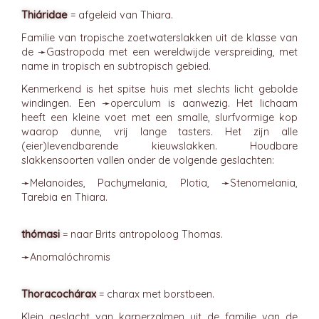
Thiáridae
= afgeleid van Thiara.
Familie van tropische zoetwaterslakken uit de klasse van
de ➛
Gastropoda
met een wereldwijde verspreiding, met
name in tropisch en subtropisch gebied.
Kenmerkend is het spitse huis met slechts licht gebolde
windingen. Een ➛
operculum
is aanwezig. Het lichaam
heeft een kleine voet met een smalle, slurfvormige kop
waarop dunne, vrij lange tasters. Het zijn alle
(eier)levendbarende kieuwslakken. Houdbare
slakkensoorten vallen onder de volgende geslachten:
➛
Melanoides
, Pachymelania, Plotia, ➛
Stenomelania
,
Tarebia en Thiara.
thómasi
= naar Brits antropoloog Thomas.
➛
Anomalóchromis
Thoracochárax
= charax met borstbeen.
Klein geslacht van karperzalmen uit de familie van de