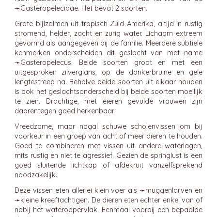
➛
Gasteropelecidae
. Het bevat 2 soorten.
Grote bijlzalmen uit tropisch Zuid-Amerika, altijd in rustig
stromend, helder, zacht en zurig water. Lichaam extreem
gevormd als aangegeven bij de familie. Meerdere subtiele
kenmerken onderscheiden dit geslacht van met name
➛
Gasteropelecus
. Beide soorten groot en met een
uitgesproken zilverglans, op de donkerbruine en gele
lengtestreep na. Behalve beide soorten uit elkaar houden
is ook het geslachtsonderscheid bij beide soorten moeilijk
te zien. Drachtige, met eieren gevulde vrouwen zijn
daarentegen goed herkenbaar.
Vreedzame, maar nogal schuwe scholenvissen om bij
voorkeur in een groep van acht of meer dieren te houden.
Goed te combineren met vissen uit andere waterlagen,
mits rustig en niet te agressief. Gezien de springlust is een
goed sluitende lichtkap of afdekruit vanzelfsprekend
noodzakelijk.
Deze vissen eten allerlei klein voer als ➛
muggenlarven
en
➛
kleine kreeftachtigen
. De dieren eten echter enkel van of
nabij het wateroppervlak. Eenmaal voorbij een bepaalde