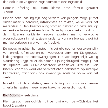
dan ook in de volgende, zogenaamde taxons ingedeeld:
Domein - afdeling - rijk - stam - klasse - orde - familie - geslacht
➛
soort
Binnen deze indeling zijn nog verdere verfijningen mogelijk met
onder meer superordes, infraklasses en takken, welke voor het
merendeel buiten beschouwing worden gelaten op deze site, op
een enkele belangwekkende na. De verfijningen bleken nodig om
de miljoenen ontdekte nieuwe soorten met onverwachte
eigenschappen in het systeem onder te kunnen brengen, wat tot
menige verbouwing ervan heeft geleid.
De gedachte achter het systeem is dat alle soorten oorspronkelijk
van enkele, of misschien één voorouder stammen. Dit gepuzzel
leidt geregeld tot naamswijzigingen, iets wat begrijpelijk weinig
waardering krijgt, zeker als namen zijn ingeburgerd. Mogelijk dat
de opmars van ➛
DNA-onderzoek
definitiever uitsluitsel kan
bieden: voordien werd alle verwantschap gebaseerd op uiterlijke
kenmerken, maar vaak ook inwendige, zoals de bouw van het
skelet.
Mogelijk dat de cladistiek, een ordening op basis van nieuwe
criteria, het systeem weer meer toekomstbestendig maakt.
Biotódoma
= leefruimte.
Klein geslacht van cichliden uit de familie van de ➛
Cichlidae
. Het
bevat 2 soorten.