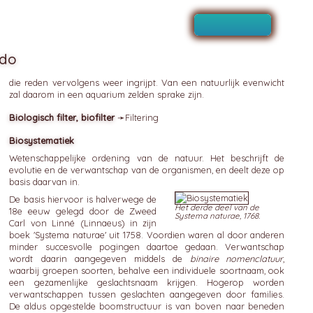
ido
die reden vervolgens weer ingrijpt. Van een natuurlijk evenwicht
zal daarom in een aquarium zelden sprake zijn.
Biologisch filter, biofilter
➛
Filtering
Biosystematiek
Wetenschappelijke ordening van de natuur. Het beschrijft de
evolutie en de verwantschap van de organismen, en deelt deze op
basis daarvan in.
De basis hiervoor is halverwege de
Het derde deel van de
18e eeuw gelegd door de Zweed
Systema naturae, 1768.
Carl von Linné (Linnaeus) in zijn
boek 'Systema naturae' uit 1758. Voordien waren al door anderen
minder succesvolle pogingen daartoe gedaan. Verwantschap
wordt daarin aangegeven middels de
binaire nomenclatuur
,
waarbij groepen soorten, behalve een individuele soortnaam, ook
een gezamenlijke geslachtsnaam krijgen. Hogerop worden
verwantschappen tussen geslachten aangegeven door families.
De aldus opgestelde boomstructuur is van boven naar beneden