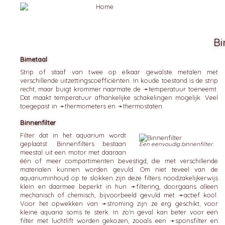
Bi
Bimetaal
Strip of staaf van twee op elkaar gewalste metalen met
verschillende uitzettingscoëfficiënten. In koude toestand is de strip
recht, maar buigt krommer naarmate de ➛
temperatuur
toeneemt.
Dat maakt temperatuur afhankelijke schakelingen mogelijk. Veel
toegepast in ➛
thermometers
en ➛
thermostaten
.
Binnenfilter
Filter dat in het aquarium wordt
geplaatst. Binnenfilters bestaan
Een eenvoudig binnenfilter.
meestal uit een motor met daaraan
één of meer compartimenten bevestigd, die met verschillende
materialen kunnen worden gevuld. Om niet teveel van de
aquariuminhoud op te slokken zijn deze filters noodzakelijkerwijs
klein en daarmee beperkt in hun ➛
filtering
, doorgaans alleen
mechanisch of chemisch, bijvoorbeeld gevuld met ➛
actief kool
.
Voor het opwekken van ➛
stroming
zijn ze erg geschikt, voor
kleine aquaria soms te sterk. In zo'n geval kan beter voor een
filter met luchtlift worden gekozen, zooals een ➛
sponsfilter
en