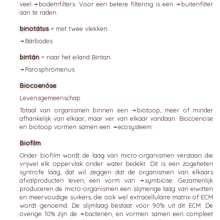
veel ➛
bodemfilters
. Voor een betere filtering is een ➛
buitenfilter
aan te raden.
binotátus
= met twee vlekken.
➛
Bárbodes
bintán
= naar het eiland Bintan.
➛
Parosphrómenus
Biocoenóse
Levensgemeenschap
Totaal van organismen binnen een ➛
biotoop
, meer of minder
afhankelijk van elkaar, maar ver van elkaar vandaan. Biocoenose
en biotoop vormen samen een ➛
ecosysteem
.
Biofilm
Onder biofilm wordt de laag van micro-organismen verstaan die
vrijwel elk oppervlak onder water bedekt. Dit is een zogeheten
syntrofe laag, dat wil zeggen dat de organismen van elkaars
afvalproducten leven, een vorm van ➛
symbiose
. Gezamenlijk
produceren de micro-organismen een slijmerige laag van eiwitten
en meervoudige suikers, die ook wel extracellulaire matrix of ECM
wordt genoemd. De slijmlaag bestaat voor 90% uit dit ECM. De
overige 10% zijn de ➛
bacteriën
, en vormen samen een compleet