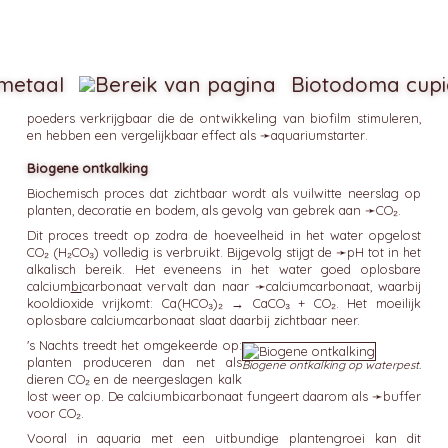
metaal
Biotodoma cup
poeders verkrijgbaar die de ontwikkeling van biofilm stimuleren,
en hebben een vergelijkbaar effect als ➛
aquariumstarter
.
Biogene ontkalking
Biochemisch proces dat zichtbaar wordt als vuilwitte neerslag op
planten, decoratie en bodem, als gevolg van gebrek aan ➛
CO₂
.
Dit proces treedt op zodra de hoeveelheid in het water opgelost
CO₂ (H₂CO₃) volledig is verbruikt. Bijgevolg stijgt de ➛
pH
tot in het
alkalisch bereik. Het eveneens in het water goed oplosbare
calcium
bi
carbonaat vervalt dan naar ➛
calciumcarbonaat
, waarbij
kooldioxide vrijkomt: Ca(HCO₃)₂ → CaCO₃ + CO₂. Het moeilijk
oplosbare calciumcarbonaat slaat daarbij zichtbaar neer.
's Nachts treedt het omgekeerde op:
planten produceren dan net als
Biogene ontkalking op waterpest.
dieren CO₂ en de neergeslagen kalk
lost weer op. De calciumbicarbonaat fungeert daarom als ➛
buffer
voor CO₂.
Vooral in aquaria met een uitbundige plantengroei kan dit