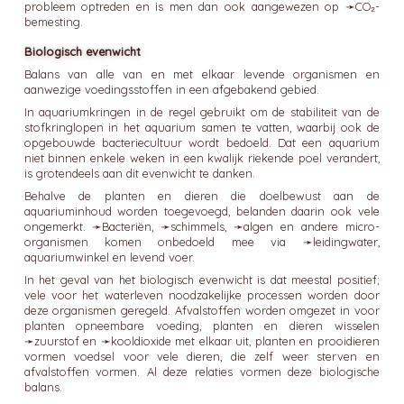
probleem optreden en is men dan ook aangewezen op ➛
CO₂-
bemesting
.
Biologisch evenwicht
Balans van alle van en met elkaar levende organismen en
aanwezige voedingsstoffen in een afgebakend gebied.
In aquariumkringen in de regel gebruikt om de stabiliteit van de
stofkringlopen in het aquarium samen te vatten, waarbij ook de
opgebouwde bacteriecultuur wordt bedoeld. Dat een aquarium
niet binnen enkele weken in een kwalijk riekende poel verandert,
is grotendeels aan dit evenwicht te danken.
Behalve de planten en dieren die doelbewust aan de
aquariuminhoud worden toegevoegd, belanden daarin ook vele
ongemerkt. ➛
Bacteriën
, ➛
schimmels
, ➛
algen
en andere micro-
organismen komen onbedoeld mee via ➛
leidingwater
,
aquariumwinkel en levend voer.
In het geval van het biologisch evenwicht is dat meestal positief;
vele voor het waterleven noodzakelijke processen worden door
deze organismen geregeld. Afvalstoffen worden omgezet in voor
planten opneembare voeding, planten en dieren wisselen
➛
zuurstof
en ➛
kooldioxide
met elkaar uit, planten en prooidieren
vormen voedsel voor vele dieren, die zelf weer sterven en
afvalstoffen vormen. Al deze relaties vormen deze biologische
balans.