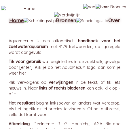
Home
Bronnen
Over
Aquamecum is een alfabetisch
handboek voor het
zoetwateraquarium
met 4179 trefwoorden, dat geregeld
wordt aangevuld.
Tik voor gebruik
wat beginletters in de zoekbalk, gevolgd
door [enter]. Klik je op het AquaMecuM logo, dan kom je
weer hier.
Klik vervolgens op
verwijzingen
in de tekst, of tik iets
nieuws in. Naar
links of rechts bladeren
kan ook, klik op -
of +.
Het resultaat
begint linksboven en anders wat verderop,
als het ingetikte niet precies te vinden is. Of het ontbreekt,
zelfs dat komt voor.
Afbeelding:
Deelnemer R. G. Mounichy, AGA Biotope