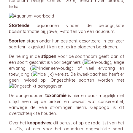
Aquarium Design Contest 2016, Teesta rivier biotoop,
India.
Startende
aquarianen vinden de belangrijkste
basisinformatie bij, jawel, ➛
starten van een aquarium
.
Soorten
staan onder hun geslacht gesorteerd. In een zeer
soortenrijk geslacht kan dat extra bladeren betekenen.
De helling in de
stippen
voor de soortnaam geeft aan of
een soort geschikt is voor beginners (
), enige
ervaring (
) of veel ervaring en
toewijding (
) vereist. De kweekbaarheid heeft er
geen invloed op. Ongeschikte soorten worden met
aangegeven.
De aangehouden
taxonomie
is hier en daar mogelijk niet
altijd even bij de pinken en bewust wat conservatief,
vanwege de vele stromingen hierin. Gepoogd is dit
overzichtelijk te houden.
Over het
koopadvies:
dit berust of op de rode lijst van het
➛
IUCN
, of een voor het aquarium ongeschikte soort.