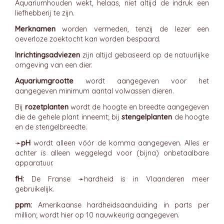
Aquariumhouden wekt, helaas, niet altijd de indruk een
liefhebberij te zijn.
Merknamen
worden vermeden, tenzij de lezer een
oeverloze zoektocht kan worden bespaard.
Inrichtingsadviezen
zijn altijd gebaseerd op de natuurlijke
omgeving van een dier.
Aquariumgrootte
wordt aangegeven voor het
aangegeven minimum aantal volwassen dieren.
Bij
rozetplanten
wordt de hoogte en breedte aangegeven
die de gehele plant inneemt; bij
stengelplanten
de hoogte
en de stengelbreedte.
➛
pH
wordt alleen vóór de komma aangegeven. Alles er
achter is alleen weggelegd voor (bijna) onbetaalbare
apparatuur.
fH:
De Franse ➛
hardheid
is in Vlaanderen meer
gebruikelijk.
ppm:
Amerikaanse hardheidsaanduiding in parts per
million; wordt hier op 10 nauwkeurig aangegeven.