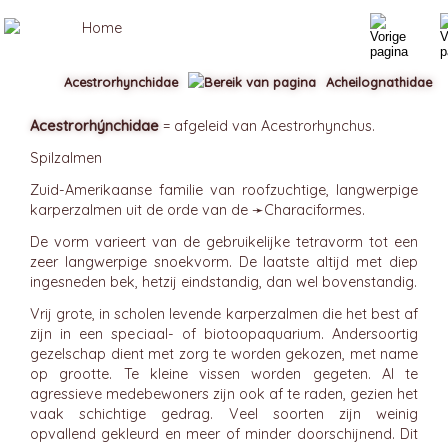
Acestrorhynchidae
Acheilognathidae
Acestrorhýnchidae
= afgeleid van Acestrorhynchus.
Spilzalmen
Zuid-Amerikaanse familie van roofzuchtige, langwerpige
karperzalmen uit de orde van de ➛
Characiformes
.
De vorm varieert van de gebruikelijke tetravorm tot een
zeer langwerpige snoekvorm. De laatste altijd met diep
ingesneden bek, hetzij eindstandig, dan wel bovenstandig.
Vrij grote, in scholen levende karperzalmen die het best af
zijn in een speciaal- of biotoopaquarium. Andersoortig
gezelschap dient met zorg te worden gekozen, met name
op grootte. Te kleine vissen worden gegeten. Al te
agressieve medebewoners zijn ook af te raden, gezien het
vaak schichtige gedrag. Veel soorten zijn weinig
opvallend gekleurd en meer of minder doorschijnend. Dit