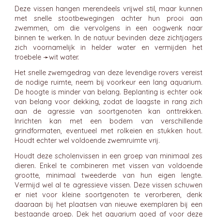
Deze vissen hangen merendeels vrijwel stil, maar kunnen
met snelle stootbewegingen achter hun prooi aan
zwemmen, om die vervolgens in een oogwenk naar
binnen te werken. In de natuur bevinden deze zichtjagers
zich voornamelijk in helder water en vermijden het
troebele ➛
wit water
.
Het snelle zwemgedrag van deze levendige rovers vereist
de nodige ruimte, neem bij voorkeur een lang aquarium.
De hoogte is minder van belang. Beplanting is echter ook
van belang voor dekking, zodat de laagste in rang zich
aan de agressie van soortgenoten kan onttrekken.
Inrichten kan met een bodem van verschillende
grindformaten, eventueel met rolkeien en stukken hout.
Houdt echter wel voldoende zwemruimte vrij.
Houdt deze scholenvissen in een groep van minimaal zes
dieren. Enkel te combineren met vissen van voldoende
grootte, minimaal tweederde van hun eigen lengte.
Vermijd wel al te agressieve vissen. Deze vissen schuwen
er niet voor kleine soortgenoten te verorberen, denk
daaraan bij het plaatsen van nieuwe exemplaren bij een
bestaande groep. Dek het aquarium goed af voor deze