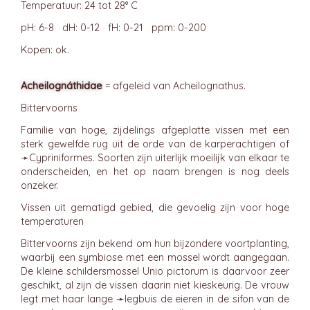
Temperatuur: 24 tot 28° C
pH: 6-8 dH: 0-12 fH: 0-21 ppm: 0-200
Kopen: ok.
Acheilognáthidae
= afgeleid van Acheilognathus.
Bittervoorns
Familie van hoge, zijdelings afgeplatte vissen met een
sterk gewelfde rug uit de orde van de karperachtigen of
➛
Cypriniformes
. Soorten zijn uiterlijk moeilijk van elkaar te
onderscheiden, en het op naam brengen is nog deels
onzeker.
Vissen uit gematigd gebied, die gevoelig zijn voor hoge
temperaturen
Bittervoorns zijn bekend om hun bijzondere voortplanting,
waarbij een symbiose met een mossel wordt aangegaan.
De kleine schildersmossel Unio pictorum is daarvoor zeer
geschikt, al zijn de vissen daarin niet kieskeurig. De vrouw
legt met haar lange ➛
legbuis
de eieren in de sifon van de