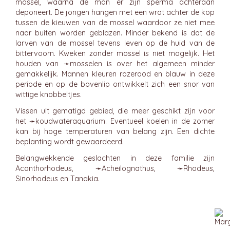
mossel, waarna de man er zijn sperma achteraan
deponeert. De jongen hangen met een wrat achter de kop
tussen de kieuwen van de mossel waardoor ze niet mee
naar buiten worden geblazen. Minder bekend is dat de
larven van de mossel tevens leven op de huid van de
bittervoorn. Kweken zonder mossel is niet mogelijk. Het
houden van ➛
mosselen
is over het algemeen minder
gemakkelijk. Mannen kleuren rozerood en blauw in deze
periode en op de bovenlip ontwikkelt zich een snor van
wittige knobbeltjes.
Vissen uit gematigd gebied, die meer geschikt zijn voor
het ➛
koudwateraquarium
. Eventueel koelen in de zomer
kan bij hoge temperaturen van belang zijn. Een dichte
beplanting wordt gewaardeerd.
Belangwekkende geslachten in deze familie zijn
Acanthorhodeus, ➛
Acheilognathus
, ➛
Rhodeus
,
Sinorhodeus en Tanakia.