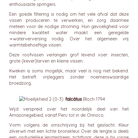
enthousiaste springers.
Een goede filtering is nodig om het vele afval dat deze
vissen produceren te verwerken, en zorg daarmee
meteen voor de nodige stroming. Hun gevoeligheid voor
mindere kwaliteit water maakt een geregelde
➛
waterverversing
nodig. Over het algemeen vrij
warmtebehoeftige vissen.
Deze roofvissen verlangen grof levend voer: insecten,
grote (kever)larven en kleine vissen.
Kweken is soms mogelijk, maar veel is nog niet bekend.
Het betreft vrijleggers zonder noemenswaardige
broedzorg.
falcátus
Bloch 1794
Wijd verspreid over het noordelijk deel van het
Amazonegebied, vanaf Peru tot in de Orinoco.
Vorm volgens de omschrijving bij het geslacht. Kleur
zilverwit met een lichte bronskleur. Over de lengte is deels
een onduidelijke lengtestreep zichtbaar, deze is bij jonge