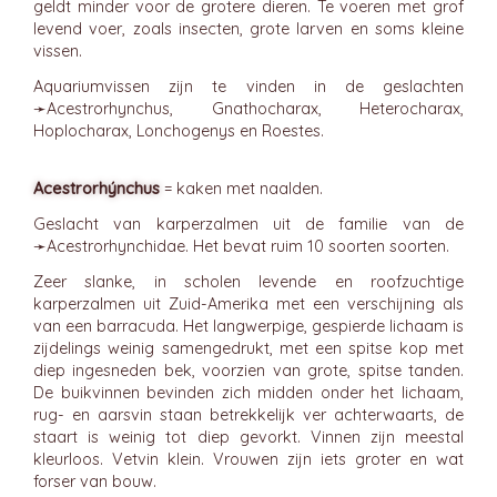
geldt minder voor de grotere dieren. Te voeren met grof
levend voer, zoals insecten, grote larven en soms kleine
vissen.
Aquariumvissen zijn te vinden in de geslachten
➛
Acestrorhynchus
, Gnathocharax, Heterocharax,
Hoplocharax, Lonchogenys en Roestes.
Acestrorhýnchus
= kaken met naalden.
Geslacht van karperzalmen uit de familie van de
➛
Acestrorhynchidae
. Het bevat ruim 10 soorten soorten.
Zeer slanke, in scholen levende en roofzuchtige
karperzalmen uit Zuid-Amerika met een verschijning als
van een barracuda. Het langwerpige, gespierde lichaam is
zijdelings weinig samengedrukt, met een spitse kop met
diep ingesneden bek, voorzien van grote, spitse tanden.
De buikvinnen bevinden zich midden onder het lichaam,
rug- en aarsvin staan betrekkelijk ver achterwaarts, de
staart is weinig tot diep gevorkt. Vinnen zijn meestal
kleurloos. Vetvin klein. Vrouwen zijn iets groter en wat
forser van bouw.