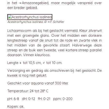
in het ➛
Amazonegebied
, maar mogelijk verspreid over
een breder gebied.
Acestrorhynchus isalinea. © ➛
F. Schäfer
Lichaamsvorm als bij het geslacht vermeld. Kleur zilverwit
met een groengele glans. Over het midden een donkere
lengtestreep vanaf de snuit tot de rode en zwarte vlek in
het midden van de gevorkte staart. Halverwege deze
streep en de buik een tweede, veel kortere streep parallel
daaraan. Vinnen kleurloos.
Lengte ♀ tot 10,5 cm, ♂ tot 10 cm.
Verzorging en gedrag als omschreven bij het geslacht. De
kweek is nog niet gelukt.
Geschikt voor aquaria vanaf 300 liter.
Temperatuur: 24 tot 28° C
pH: 6-8 dH: 0-12 fH: 0-21 ppm: 0-200
Kopen: ok.