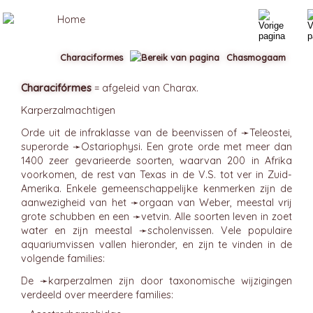
Characiformes
Chasmogaam
Characifórmes
= afgeleid van Charax.
Karperzalmachtigen
Orde uit de infraklasse van de beenvissen of ➛
Teleostei
,
superorde ➛
Ostariophysi
. Een grote orde met meer dan
1400 zeer gevarieerde soorten, waarvan 200 in Afrika
voorkomen, de rest van Texas in de V.S. tot ver in Zuid-
Amerika. Enkele gemeenschappelijke kenmerken zijn de
aanwezigheid van het ➛
orgaan van Weber
, meestal vrij
grote schubben en een ➛
vetvin
. Alle soorten leven in zoet
water en zijn meestal ➛
scholenvissen
. Vele populaire
aquariumvissen vallen hieronder, en zijn te vinden in de
volgende families:
De ➛
karperzalmen
zijn door taxonomische wijzigingen
verdeeld over meerdere families: