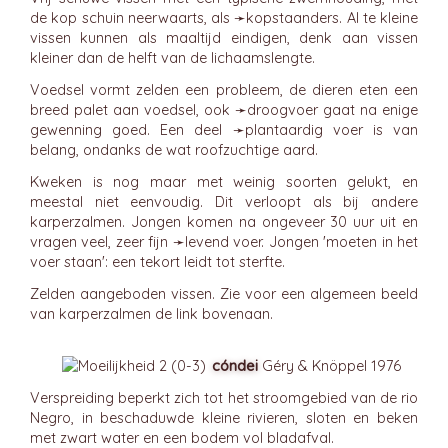
de kop schuin neerwaarts, als ➛
kopstaanders
. Al te kleine
vissen kunnen als maaltijd eindigen, denk aan vissen
kleiner dan de helft van de lichaamslengte.
Voedsel vormt zelden een probleem, de dieren eten een
breed palet aan voedsel, ook ➛
droogvoer
gaat na enige
gewenning goed. Een deel ➛
plantaardig voer
is van
belang, ondanks de wat roofzuchtige aard.
Kweken is nog maar met weinig soorten gelukt, en
meestal niet eenvoudig. Dit verloopt als bij andere
karperzalmen. Jongen komen na ongeveer 30 uur uit en
vragen veel, zeer fijn ➛
levend voer
. Jongen 'moeten in het
voer staan': een tekort leidt tot sterfte.
Zelden aangeboden vissen. Zie voor een algemeen beeld
van karperzalmen de link bovenaan.
cóndei
Géry & Knöppel 1976
Verspreiding beperkt zich tot het stroomgebied van de rio
Negro, in beschaduwde kleine rivieren, sloten en beken
met zwart water en een bodem vol bladafval.