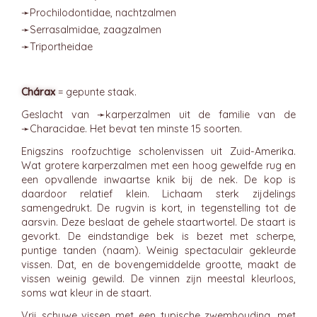
➛
Prochilodontidae
, nachtzalmen
➛
Serrasalmidae
, zaagzalmen
➛
Triportheidae
Chárax
= gepunte staak.
Geslacht van ➛
karperzalmen
uit de familie van de
➛
Characidae
. Het bevat ten minste 15 soorten.
Enigszins roofzuchtige scholenvissen uit Zuid-Amerika.
Wat grotere karperzalmen met een hoog gewelfde rug en
een opvallende inwaartse knik bij de nek. De kop is
daardoor relatief klein. Lichaam sterk zijdelings
samengedrukt. De rugvin is kort, in tegenstelling tot de
aarsvin. Deze beslaat de gehele staartwortel. De staart is
gevorkt. De eindstandige bek is bezet met scherpe,
puntige tanden (naam). Weinig spectaculair gekleurde
vissen. Dat, en de bovengemiddelde grootte, maakt de
vissen weinig gewild. De vinnen zijn meestal kleurloos,
soms wat kleur in de staart.
Vrij schuwe vissen met een typische zwemhouding, met