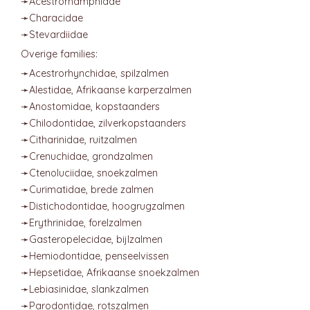
➛
Acestrorhamphidae
➛
Characidae
➛
Stevardiidae
Overige families:
➛
Acestrorhynchidae
, spilzalmen
➛
Alestidae
, Afrikaanse karperzalmen
➛
Anostomidae
, kopstaanders
➛
Chilodontidae
, zilverkopstaanders
➛
Citharinidae
, ruitzalmen
➛
Crenuchidae
, grondzalmen
➛
Ctenoluciidae
, snoekzalmen
➛
Curimatidae
, brede zalmen
➛
Distichodontidae
, hoogrugzalmen
➛
Erythrinidae
, forelzalmen
➛
Gasteropelecidae
, bijlzalmen
➛
Hemiodontidae
, penseelvissen
➛
Hepsetidae
, Afrikaanse snoekzalmen
➛
Lebiasinidae
, slankzalmen
➛
Parodontidae
, rotszalmen