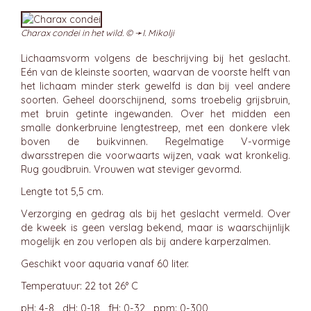
Charax condei in het wild. © ➛
I. Mikolji
Lichaamsvorm volgens de beschrijving bij het geslacht.
Eén van de kleinste soorten, waarvan de voorste helft van
het lichaam minder sterk gewelfd is dan bij veel andere
soorten. Geheel doorschijnend, soms troebelig grijsbruin,
met bruin getinte ingewanden. Over het midden een
smalle donkerbruine lengtestreep, met een donkere vlek
boven de buikvinnen. Regelmatige V-vormige
dwarsstrepen die voorwaarts wijzen, vaak wat kronkelig.
Rug goudbruin. Vrouwen wat steviger gevormd.
Lengte tot 5,5 cm.
Verzorging en gedrag als bij het geslacht vermeld. Over
de kweek is geen verslag bekend, maar is waarschijnlijk
mogelijk en zou verlopen als bij andere karperzalmen.
Geschikt voor aquaria vanaf 60 liter.
Temperatuur: 22 tot 26° C
pH: 4-8 dH: 0-18 fH: 0-32 ppm: 0-300