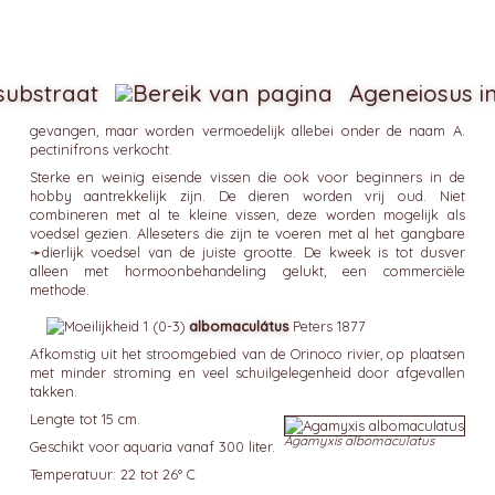
substraat
Ageneiosus i
gevangen, maar worden vermoedelijk allebei onder de naam A.
pectinifrons verkocht.
Sterke en weinig eisende vissen die ook voor beginners in de
hobby aantrekkelijk zijn. De dieren worden vrij oud. Niet
combineren met al te kleine vissen, deze worden mogelijk als
voedsel gezien. Alleseters die zijn te voeren met al het gangbare
➛
dierlijk
voedsel van de juiste grootte. De kweek is tot dusver
alleen met hormoonbehandeling gelukt, een commerciële
methode.
albomaculátus
Peters 1877
Afkomstig uit het stroomgebied van de Orinoco rivier, op plaatsen
met minder stroming en veel schuilgelegenheid door afgevallen
takken.
Lengte tot 15 cm.
Agamyxis albomaculatus
Geschikt voor aquaria vanaf 300 liter.
Temperatuur: 22 tot 26° C