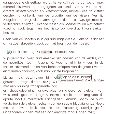
aangebodene als eetbaar wordt herkend. In de natuur wordt vaak
merendeels levende prooi gegeten, waaronder vis. Als voedsel zijn
grotere insectenlarven en kreeftachtigen, mosselvlees of visfilet
geschikt, afhankelijk van de grootte van de vissen. Vermijd
zoogdier- en vogelvlees vanwege de daarin aanwezige, moeilijk
verteerbare eiwitten. Levende vissen als voedsel vallen wat betreft
voeding vaak tegen, en het risico op overdracht van ziekten
bestaat.
Geen van de soorten is in aquaria nagekweekt. Bekend is dat het
om seizoensbroeders gaat, aan het begin van de moesson.
inérmis
Linnaeus 1766
Wijd verspreid over Zuid-Amerika ten oosten van de Andes, van
de noordkust tot in Argentinië. Voornamelijk te vinden in de
sneller stromende delen van benedenlopen van de grote rivieren
en zijarmen daarvan, vaak nabij dichte begroeiing.
Lichaam als beschreven bij het
Ageneiosus inermis. © ➛
F. Schäfer
geslacht. Jonge dieren rozig wit
met een bruinige transparante laag
en chocoladebruine, langwerpige en afgeronde vlekken van
wisselende grootte. Jonge A. inermis zijn hierdoor lang voor de
aparte soort A. marmoratus aangezien. Eenmaal voorbij de 15 cm
verdwijnen de vlekken echter voor een egale blauwig grijze kleur,
met een witte buik, wat ze een haaiachtig uiterlijk geeft.
Ongepaarde vinnen met een donkergrijze rand. Lippen rozig.