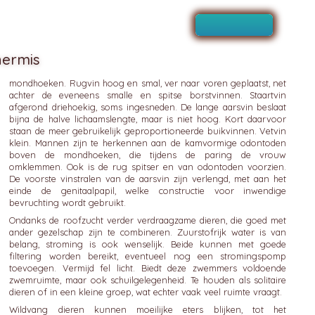
nermis
mondhoeken. Rugvin hoog en smal, ver naar voren geplaatst, net
achter de eveneens smalle en spitse borstvinnen. Staartvin
afgerond driehoekig, soms ingesneden. De lange aarsvin beslaat
bijna de halve lichaamslengte, maar is niet hoog. Kort daarvoor
staan de meer gebruikelijk geproportioneerde buikvinnen. Vetvin
klein. Mannen zijn te herkennen aan de kamvormige odontoden
boven de mondhoeken, die tijdens de paring de vrouw
omklemmen. Ook is de rug spitser en van odontoden voorzien.
De voorste vinstralen van de aarsvin zijn verlengd, met aan het
einde de genitaalpapil, welke constructie voor inwendige
bevruchting wordt gebruikt.
Ondanks de roofzucht verder verdraagzame dieren, die goed met
ander gezelschap zijn te combineren. Zuurstofrijk water is van
belang, stroming is ook wenselijk. Beide kunnen met goede
filtering worden bereikt, eventueel nog een stromingspomp
toevoegen. Vermijd fel licht. Biedt deze zwemmers voldoende
zwemruimte, maar ook schuilgelegenheid. Te houden als solitaire
dieren of in een kleine groep, wat echter vaak veel ruimte vraagt.
Wildvang dieren kunnen moeilijke eters blijken, tot het