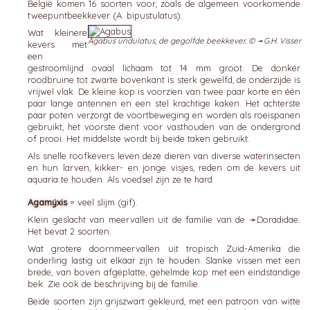
België komen 16 soorten voor, zoals de algemeen voorkomende
tweepuntbeekkever (A. bipustulatus).
Wat kleinere
Agabus undulatus, de gegolfde beekkever. © ➛
G.H. Visser
kevers met
een
gestroomlijnd ovaal lichaam tot 14 mm groot. De donker
roodbruine tot zwarte bovenkant is sterk gewelfd, de onderzijde is
vrijwel vlak. De kleine kop is voorzien van twee paar korte en één
paar lange antennen en een stel krachtige kaken. Het achterste
paar poten verzorgt de voortbeweging en worden als roeispanen
gebruikt, het voorste dient voor vasthouden van de ondergrond
of prooi. Het middelste wordt bij beide taken gebruikt.
Als snelle roofkevers leven deze dieren van diverse waterinsecten
en hun larven, kikker- en jonge visjes, reden om de kevers uit
aquaria te houden. Als voedsel zijn ze te hard.
Agamýxis
= veel slijm (gif).
Klein geslacht van meervallen uit de familie van de ➛
Doradidae
.
Het bevat 2 soorten.
Wat grotere doornmeervallen uit tropisch Zuid-Amerika die
onderling lastig uit elkaar zijn te houden. Slanke vissen met een
brede, van boven afgeplatte, gehelmde kop met een eindstandige
bek. Zie ook de beschrijving bij de familie.
Beide soorten zijn grijszwart gekleurd, met een patroon van witte