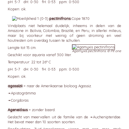
pH: 5-7 dH: 0-30 fH: 0-53 ppm: 0-500
Kopen: ok.
pectínifrons
Cope 1870
Vindplaats niet helemaal duidelijk; inheems in delen van de
Amazone in Bolivia, Colombia, Brazilië, en Peru, in allerlei milieus,
maar bij voorkeur met weinig of geen stroming en veel
houtresten om overdag tussen te schuilen.
Lengte tot 15 cm.
Agamyxis pectinifrons. © Pit one
Geschikt voor aquaria vanaf 300 liter.
Temperatuur: 22 tot 26° C
pH: 5-7 dH: 0-30 fH: 0-53 ppm: 0-500
Kopen: ok.
agassízii
= naar de Amerikaanse bioloog Agassiz.
➛
Apistográmma
➛
Corýdoras
Ageneiósus
= zonder baard.
Geslacht van meervallen uit de familie van de ➛
Auchenipteridae
.
Het bevat meer dan 10 soorten soorten.