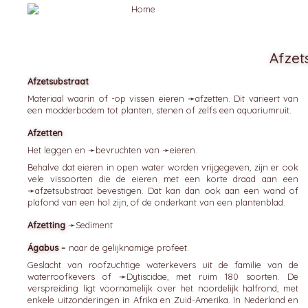
Afzet
Afzetsubstraat
Materiaal waarin of -op vissen eieren ➛
afzetten
. Dit varieert van
een modderbodem tot planten, stenen of zelfs een aquariumruit.
Afzetten
Het leggen en ➛
bevruchten
van ➛
eieren
.
Behalve dat eieren in open water worden vrijgegeven, zijn er ook
vele vissoorten die de eieren met een korte draad aan een
➛
afzetsubstraat
bevestigen. Dat kan dan ook aan een wand of
plafond van een hol zijn, of de onderkant van een plantenblad.
Afzetting
➛
Sediment
Ágabus
= naar de gelijknamige profeet.
Geslacht van roofzuchtige waterkevers uit de familie van de
waterroofkevers of ➛
Dytiscidae
, met ruim 180 soorten. De
verspreiding ligt voornamelijk over het noordelijk halfrond, met
enkele uitzonderingen in Afrika en Zuid-Amerika. In Nederland en