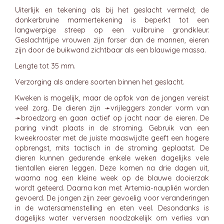
Uiterlijk en tekening als bij het geslacht vermeld; de
donkerbruine marmertekening is beperkt tot een
langwerpige streep op een vuilbruine grondkleur.
Geslachtrijpe vrouwen zijn forser dan de mannen, eieren
zijn door de buikwand zichtbaar als een blauwige massa.
Lengte tot 35 mm.
Verzorging als andere soorten binnen het geslacht.
Kweken is mogelijk, maar de opfok van de jongen vereist
veel zorg. De dieren zijn ➛
vrijleggers
zonder vorm van
➛
broedzorg
en gaan actief op jacht naar de eieren. De
paring vindt plaats in de stroming. Gebruik van een
kweekrooster met de juiste maaswijdte geeft een hogere
opbrengst, mits tactisch in de stroming geplaatst. De
dieren kunnen gedurende enkele weken dagelijks vele
tientallen eieren leggen. Deze komen na drie dagen uit,
waarna nog een kleine week op de blauwe dooierzak
wordt geteerd. Daarna kan met Artemia-naupliën worden
gevoerd. De jongen zijn zeer gevoelig voor veranderingen
in de watersamenstelling en eten veel. Desondanks is
dagelijks water verversen noodzakelijk om verlies van