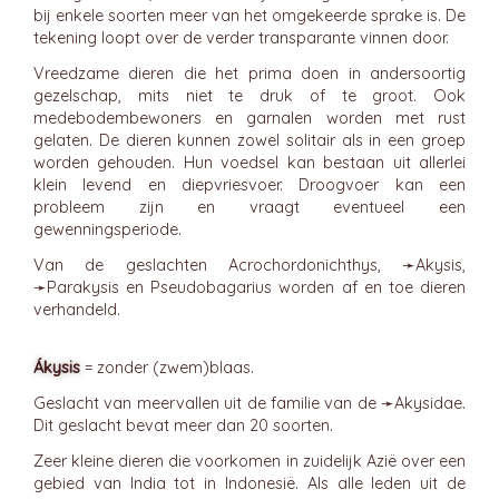
bij enkele soorten meer van het omgekeerde sprake is. De
tekening loopt over de verder transparante vinnen door.
Vreedzame dieren die het prima doen in andersoortig
gezelschap, mits niet te druk of te groot. Ook
medebodembewoners en garnalen worden met rust
gelaten. De dieren kunnen zowel solitair als in een groep
worden gehouden. Hun voedsel kan bestaan uit allerlei
klein levend en diepvriesvoer. Droogvoer kan een
probleem zijn en vraagt eventueel een
gewenningsperiode.
Van de geslachten Acrochordonichthys, ➛
Akysis
,
➛
Parakysis
en Pseudobagarius worden af en toe dieren
verhandeld.
Ákysis
= zonder (zwem)blaas.
Geslacht van meervallen uit de familie van de ➛
Akysidae
.
Dit geslacht bevat meer dan 20 soorten.
Zeer kleine dieren die voorkomen in zuidelijk Azië over een
gebied van India tot in Indonesië. Als alle leden uit de