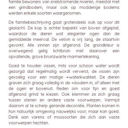
familie bewoners van snelstromende rivieren, meestal met
een grindbodem, maar ook op modderige bodems
werden enkele soorten waargenomen.
De familiebeschrijving gaat grotendeels ook op voor dit
geslacht. De kop is echter beperkt van boven afgeplat,
waardoor de dieren wat eleganter ogen dan de
gemiddelde meerval. De vetvin is vrij lang, de staartvin
gevorkt. Alle vinnen zijn afgerond. De grondkleur is
overwegend gelig lichtbruin met daarover een
opvallende, grove bruinzwarte marmertekening.
Goed te houden vissen, mits voor schoon water wordt
gezorgd dat regelmatig wordt ververst, de vissen zijn
gevoelig voor een matige ➛
waterkwaliteit
. De dieren
graven zich graag volledig in de ➛
bodem
in, of alleen met
de ogen er bovenuit. Reden om voor fijn en goed
afgerond grind te kiezen. Ook klemmen ze zich graag
tussen stenen en andere vaste voorwerpen. Vermijd
daarom al te scherp gerande decoratie. Planten komen in
hun natuurlijk omgeving nauwelijks voor, maar kan goed.
Denk aan varens of mossoorten die zich aan vaste
voorwerpen hechten.