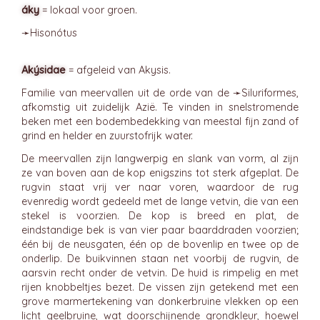
áky
= lokaal voor groen.
➛
Hisonótus
Akýsidae
= afgeleid van Akysis.
Familie van meervallen uit de orde van de ➛
Siluriformes
,
afkomstig uit zuidelijk Azië. Te vinden in snelstromende
beken met een bodembedekking van meestal fijn zand of
grind en helder en zuurstofrijk water.
De meervallen zijn langwerpig en slank van vorm, al zijn
ze van boven aan de kop enigszins tot sterk afgeplat. De
rugvin staat vrij ver naar voren, waardoor de rug
evenredig wordt gedeeld met de lange vetvin, die van een
stekel is voorzien. De kop is breed en plat, de
eindstandige bek is van vier paar baarddraden voorzien;
één bij de neusgaten, één op de bovenlip en twee op de
onderlip. De buikvinnen staan net voorbij de rugvin, de
aarsvin recht onder de vetvin. De huid is rimpelig en met
rijen knobbeltjes bezet. De vissen zijn getekend met een
grove marmertekening van donkerbruine vlekken op een
licht geelbruine, wat doorschijnende grondkleur, hoewel