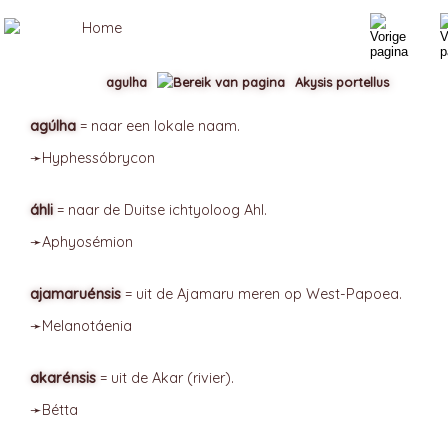
agulha
Akysis portellus
agúlha
= naar een lokale naam.
➛
Hyphessóbrycon
áhli
= naar de Duitse ichtyoloog Ahl.
➛
Aphyosémion
ajamaruénsis
= uit de Ajamaru meren op West-Papoea.
➛
Melanotáenia
akarénsis
= uit de Akar (rivier).
➛
Bétta