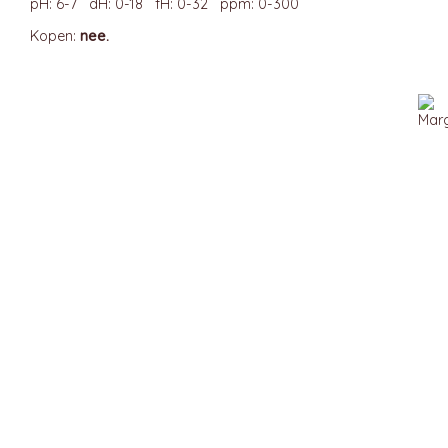
pH: 6-7 dH: 0-18 fH: 0-32 ppm: 0-300
Kopen:
nee.