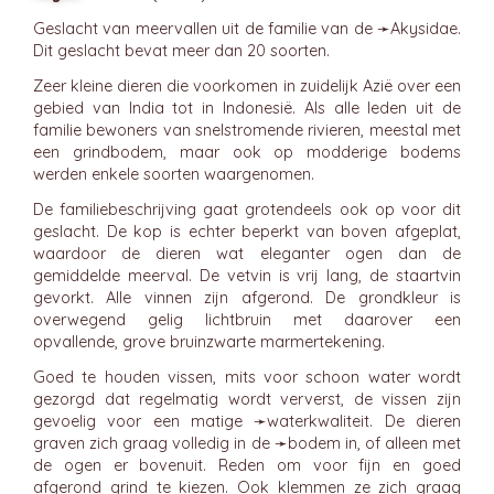
Geslacht van meervallen uit de familie van de ➛
Akysidae
.
Dit geslacht bevat meer dan 20 soorten.
Zeer kleine dieren die voorkomen in zuidelijk Azië over een
gebied van India tot in Indonesië. Als alle leden uit de
familie bewoners van snelstromende rivieren, meestal met
een grindbodem, maar ook op modderige bodems
werden enkele soorten waargenomen.
De familiebeschrijving gaat grotendeels ook op voor dit
geslacht. De kop is echter beperkt van boven afgeplat,
waardoor de dieren wat eleganter ogen dan de
gemiddelde meerval. De vetvin is vrij lang, de staartvin
gevorkt. Alle vinnen zijn afgerond. De grondkleur is
overwegend gelig lichtbruin met daarover een
opvallende, grove bruinzwarte marmertekening.
Goed te houden vissen, mits voor schoon water wordt
gezorgd dat regelmatig wordt ververst, de vissen zijn
gevoelig voor een matige ➛
waterkwaliteit
. De dieren
graven zich graag volledig in de ➛
bodem
in, of alleen met
de ogen er bovenuit. Reden om voor fijn en goed
afgerond grind te kiezen. Ook klemmen ze zich graag