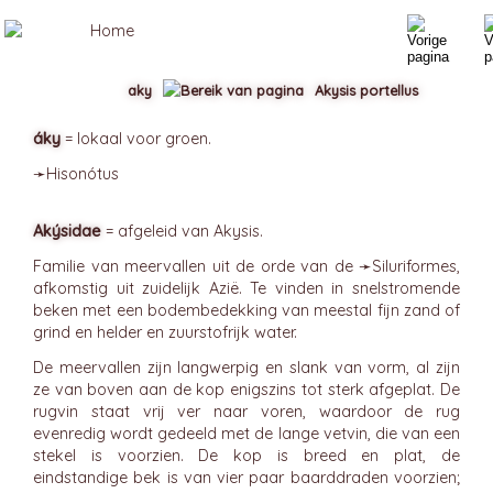
aky
Akysis portellus
áky
= lokaal voor groen.
➛
Hisonótus
Akýsidae
= afgeleid van Akysis.
Familie van meervallen uit de orde van de ➛
Siluriformes
,
afkomstig uit zuidelijk Azië. Te vinden in snelstromende
beken met een bodembedekking van meestal fijn zand of
grind en helder en zuurstofrijk water.
De meervallen zijn langwerpig en slank van vorm, al zijn
ze van boven aan de kop enigszins tot sterk afgeplat. De
rugvin staat vrij ver naar voren, waardoor de rug
evenredig wordt gedeeld met de lange vetvin, die van een
stekel is voorzien. De kop is breed en plat, de
eindstandige bek is van vier paar baarddraden voorzien;