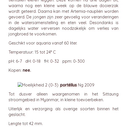
tientallen eieren leggen. Deze komen na drie dagen uit,
waarna nog een kleine week op de blauwe dooierzak
wordt geteerd. Daarna kan met Artemia-naupliën worden
gevoerd. De jongen zijn zeer gevoelig voor veranderingen
in de watersamenstelling en eten veel. Desondanks is
dagelijks water verversen noodzakelijk om verlies van
jongbroed te voorkomen.
Geschikt voor aquaria vanaf 60 liter.
Temperatuur: 15 tot 24° C
pH: 6-7 dH: 0-18 fH: 0-32 ppm: 0-300
Kopen:
nee.
portéllus
Ng 2009
Tot dusver alleen waargenomen in het Sittaung
stroomgebied in Myanmar, in kleine toevoerbeken.
Uiterlijk en verzorging als overige soorten binnen het
geslacht.
Lengte tot 42 mm.