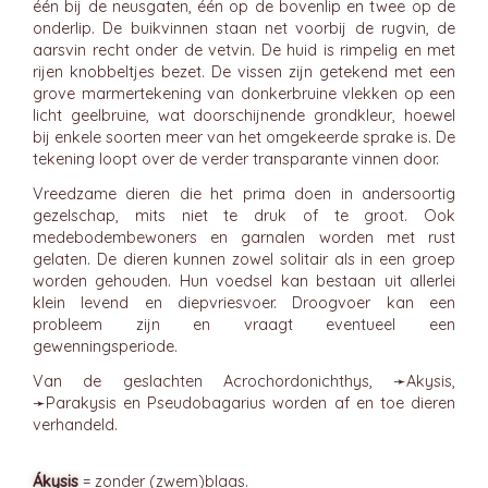
één bij de neusgaten, één op de bovenlip en twee op de
onderlip. De buikvinnen staan net voorbij de rugvin, de
aarsvin recht onder de vetvin. De huid is rimpelig en met
rijen knobbeltjes bezet. De vissen zijn getekend met een
grove marmertekening van donkerbruine vlekken op een
licht geelbruine, wat doorschijnende grondkleur, hoewel
bij enkele soorten meer van het omgekeerde sprake is. De
tekening loopt over de verder transparante vinnen door.
Vreedzame dieren die het prima doen in andersoortig
gezelschap, mits niet te druk of te groot. Ook
medebodembewoners en garnalen worden met rust
gelaten. De dieren kunnen zowel solitair als in een groep
worden gehouden. Hun voedsel kan bestaan uit allerlei
klein levend en diepvriesvoer. Droogvoer kan een
probleem zijn en vraagt eventueel een
gewenningsperiode.
Van de geslachten Acrochordonichthys, ➛
Akysis
,
➛
Parakysis
en Pseudobagarius worden af en toe dieren
verhandeld.
Ákysis
= zonder (zwem)blaas.