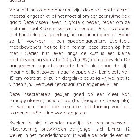
gegeten.
Voor het huiskameraquarium zijn deze vrij grote dieren
meestal ongeschikt, of het moet al om een zeer ruime bak
gaan: Deze vissen leven in grote groepen, reden om ze
met minimaal 8 dieren samen te houden. Dek, in verband
met hun springlustig gedrag, het aquarium goed af. Houd
ze bij voorkeur in een speciaalaquarium. Eventuele
medebewoners niet te klein nemen: deze staan op het
menu. Gezien hun leven langs de kust is een kleine
zouttoevoeging van 7 tot 20 g/l (m‰) aan te bevelen. De
aangegeven aquariumgrootte heeft niet hoog te zijn,
maar met liefst zoveel mogelijk oppervlak. Een diepte van
15 cm volstaat, al zullen dergelijke aquaria vrijwel niet te
vinden zijn. Eventueel het aquarium niet geheel vullen.
Deze insecteneters gedijen goed op een dieet van
➛
muggenlarven
, insecten als (fruit)vliegen (➛
Drosophila
)
en wormen, maar ook een deel plantaardig voer als
➛
algen
en ➛
Spirulina
wordt gegeten.
Kweken is niet bijzonder moeilijk. Na een succesvolle
➛
bevruchting
ontwikkelen de jongen zich binnen 12
weken in het moederlichaam, in welke periode de eetlust