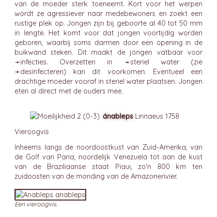
van de moeder sterk toeneemt. Kort voor het werpen
wordt ze agressiever naar medebewoners en zoekt een
rustige plek op. Jongen zijn bij geboorte al 40 tot 50 mm
in lengte. Het komt voor dat jongen voortijdig worden
geboren, waarbij soms darmen door een opening in de
buikwand steken. Dit maakt de jongen vatbaar voor
➛
infecties
. Overzetten in ➛
steriel
water (zie
➛
desinfecteren
) kan dit voorkomen. Eventueel een
drachtige moeder vooraf in steriel water plaatsen. Jongen
eten al direct met de ouders mee.
ánableps
Linnaeus 1758
Vieroogvis
Inheems langs de noordoostkust van Zuid-Amerika, van
de Golf van Paria, noordelijk Venezuela tot aan de kust
van de Braziliaanse staat Piaui, zo'n 800 km ten
zuidoosten van de monding van de Amazonerivier.
Een vieroogvis.