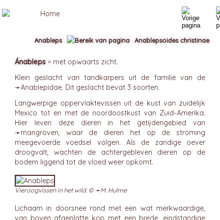
Anableps
Anablepsoides christinae
Ánableps
= met opwaarts zicht.
Klein geslacht van tandkarpers uit de familie van de
➛
Anablepidae
. Dit geslacht bevat 3 soorten.
Langwerpige oppervlaktevissen uit de kust van zuidelijk
Mexico tot en met de noordoostkust van Zuid-Amerika.
Hier leven deze dieren in het getijdengebied van
➛
mangroven
, waar de dieren het op de stroming
meegevoerde voedsel volgen. Als de zandige oever
droogvalt, wachten de achtergebleven dieren op de
bodem liggend tot de vloed weer opkomt.
Vieroogvissen in het wild. © ➛
M. Hulme
Lichaam in doorsnee rond met een wat merkwaardige,
van boven afgeplatte kop met een brede, eindstandige