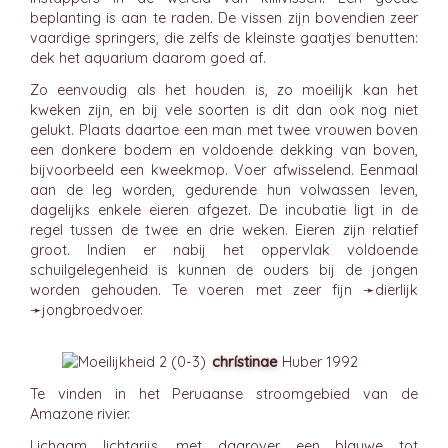
beplanting is aan te raden. De vissen zijn bovendien zeer
vaardige springers, die zelfs de kleinste gaatjes benutten:
dek het aquarium daarom goed af.
Zo eenvoudig als het houden is, zo moeilijk kan het
kweken zijn, en bij vele soorten is dit dan ook nog niet
gelukt. Plaats daartoe een man met twee vrouwen boven
een donkere bodem en voldoende dekking van boven,
bijvoorbeeld een kweekmop. Voer afwisselend. Eenmaal
aan de leg worden, gedurende hun volwassen leven,
dagelijks enkele eieren afgezet. De incubatie ligt in de
regel tussen de twee en drie weken. Eieren zijn relatief
groot. Indien er nabij het oppervlak voldoende
schuilgelegenheid is kunnen de ouders bij de jongen
worden gehouden. Te voeren met zeer fijn ➛
dierlijk
➛
jongbroedvoer
.
chrístinae
Huber 1992
Te vinden in het Peruaanse stroomgebied van de
Amazone rivier.
Lichaam lichtgrijs, met daarover een blauwe tot