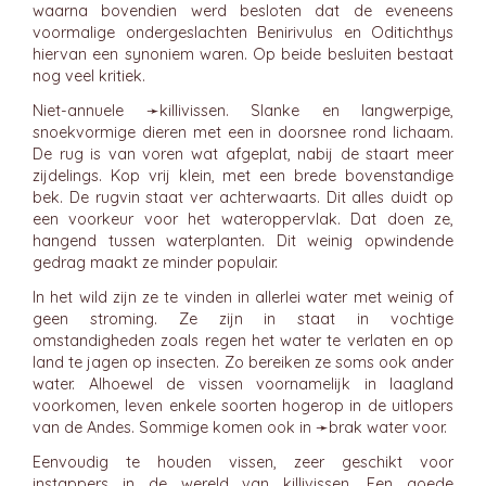
waarna bovendien werd besloten dat de eveneens
voormalige ondergeslachten Benirivulus en Oditichthys
hiervan een synoniem waren. Op beide besluiten bestaat
nog veel kritiek.
Niet-annuele ➛
killivissen
. Slanke en langwerpige,
snoekvormige dieren met een in doorsnee rond lichaam.
De rug is van voren wat afgeplat, nabij de staart meer
zijdelings. Kop vrij klein, met een brede bovenstandige
bek. De rugvin staat ver achterwaarts. Dit alles duidt op
een voorkeur voor het wateroppervlak. Dat doen ze,
hangend tussen waterplanten. Dit weinig opwindende
gedrag maakt ze minder populair.
In het wild zijn ze te vinden in allerlei water met weinig of
geen stroming. Ze zijn in staat in vochtige
omstandigheden zoals regen het water te verlaten en op
land te jagen op insecten. Zo bereiken ze soms ook ander
water. Alhoewel de vissen voornamelijk in laagland
voorkomen, leven enkele soorten hogerop in de uitlopers
van de Andes. Sommige komen ook in ➛
brak water
voor.
Eenvoudig te houden vissen, zeer geschikt voor
instappers in de wereld van killivissen. Een goede