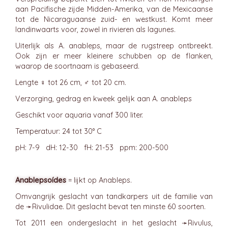
aan Pacifische zijde Midden-Amerika, van de Mexicaanse
tot de Nicaraguaanse zuid- en westkust. Komt meer
landinwaarts voor, zowel in rivieren als lagunes.
Uiterlijk als A. anableps, maar de rugstreep ontbreekt.
Ook zijn er meer kleinere schubben op de flanken,
waarop de soortnaam is gebaseerd.
Lengte ♀ tot 26 cm, ♂ tot 20 cm.
Verzorging, gedrag en kweek gelijk aan A. anableps
Geschikt voor aquaria vanaf 300 liter.
Temperatuur: 24 tot 30° C
pH: 7-9 dH: 12-30 fH: 21-53 ppm: 200-500
Anablepsoídes
= lijkt op Anableps.
Omvangrijk geslacht van tandkarpers uit de familie van
de ➛
Rivulidae
. Dit geslacht bevat ten minste 60 soorten.
Tot 2011 een ondergeslacht in het geslacht ➛
Rivulus
,