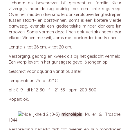
Lichaam als beschreven bij geslacht en familie. Kleur
zilvergrijs, naar de rug bruinig, met een lichte rugstreep.
Over het midden drie smalle donkerblauwe lengtestrepen
tussen staart- en borstvinnen, soms is een kortere vierde
aanwezig, evenals een gedeeltelijke minder donkere lijn
erboven. Soms vormen deze lijnen ook vertakkingen naar
elkaar. Vinnen melkwit, soms met donkerder borstvinnen.
Lengte ♀ tot 26 cm, ♂ tot 20 cm.
Verzorging, gedrag en kweek als bij het geslacht vermeld.
Een worp levert in het gunstigste geval 6 jongen op.
Geschikt voor aquaria vanaf 300 liter.
Temperatuur: 25 tot 32° C
pH: 8-9 dH: 12-30 fH: 21-53 ppm: 200-500
Kopen: ok.
microlépis
Müller & Troschel
1844
Verspreiding beperkt zich tot rivieren en hun mondingen