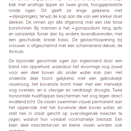
bek met wrattige lippen en twee grote, hooggeplaatste
ronde ogen. Dit geeft ze enige gelijkenis met
➛
slijkspringers
, terwijl de kop aan die van een kikker doet
denken. De vinnen zijn alle afgerond, met een stel forse
borstvinnen. Bij mannen is het ➛
gonopodium
lang, spits
en aanzienlijk forser dan bij andere levendbarenden, met
een geschubde, brede basis. De geslachtsopening bij
vrouwen is afgeschermd met een scharnierend deksel, de
foricula
.
De bijzonder gevormde ogen zijn ingesnoerd door een
band van opperhuid, waardoor het eivormige oog zowel
voor een deel boven als onder water kan zien. Het
onderste deel toont gelijkenis met een gebruikelijk
vissenoog, het bovenste komt meer met een menselijk
oog overeen, en is steviger en verdraagt droogte. Twee
horizontale huidflappen beschermen het oog tegen direct
invallend licht. De vissen zwemmen vrijwel permanent aan
het oppervlak met het bovenste deel boven water, en
stelt hen in staat gericht op overvliegende insecten te
jagen, waaruit hun voedsel voornamelijk bestaat. Een
klein deel insectenlarven en kleine vissen worden ook