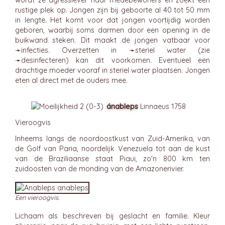
wordt ze agressiever naar medebewoners en zoekt een
rustige plek op. Jongen zijn bij geboorte al 40 tot 50 mm
in lengte. Het komt voor dat jongen voortijdig worden
geboren, waarbij soms darmen door een opening in de
buikwand steken. Dit maakt de jongen vatbaar voor
➛
infecties
. Overzetten in ➛
steriel
water (zie
➛
desinfecteren
) kan dit voorkomen. Eventueel een
drachtige moeder vooraf in steriel water plaatsen. Jongen
eten al direct met de ouders mee.
ánableps
Linnaeus 1758
Vieroogvis
Inheems langs de noordoostkust van Zuid-Amerika, van
de Golf van Paria, noordelijk Venezuela tot aan de kust
van de Braziliaanse staat Piaui, zo'n 800 km ten
zuidoosten van de monding van de Amazonerivier.
Een vieroogvis.
Lichaam als beschreven bij geslacht en familie. Kleur