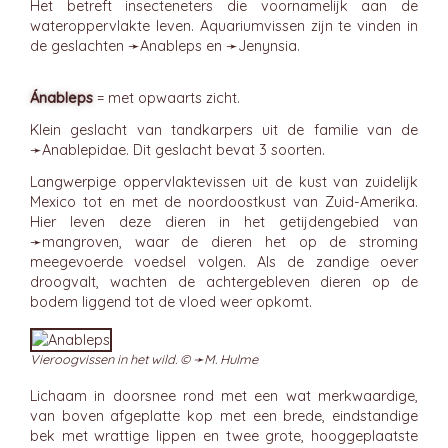
Het betreft insecteneters die voornamelijk aan de
wateroppervlakte leven. Aquariumvissen zijn te vinden in
de geslachten ➛
Anableps
en ➛
Jenynsia
.
Ánableps
= met opwaarts zicht.
Klein geslacht van tandkarpers uit de familie van de
➛
Anablepidae
. Dit geslacht bevat 3 soorten.
Langwerpige oppervlaktevissen uit de kust van zuidelijk
Mexico tot en met de noordoostkust van Zuid-Amerika.
Hier leven deze dieren in het getijdengebied van
➛
mangroven
, waar de dieren het op de stroming
meegevoerde voedsel volgen. Als de zandige oever
droogvalt, wachten de achtergebleven dieren op de
bodem liggend tot de vloed weer opkomt.
Vieroogvissen in het wild. © ➛
M. Hulme
Lichaam in doorsnee rond met een wat merkwaardige,
van boven afgeplatte kop met een brede, eindstandige
bek met wrattige lippen en twee grote, hooggeplaatste