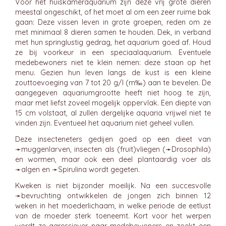
Voor het huiskameraquarium zijn deze vrij grote dieren
meestal ongeschikt, of het moet al om een zeer ruime bak
gaan: Deze vissen leven in grote groepen, reden om ze
met minimaal 8 dieren samen te houden. Dek, in verband
met hun springlustig gedrag, het aquarium goed af. Houd
ze bij voorkeur in een speciaalaquarium. Eventuele
medebewoners niet te klein nemen: deze staan op het
menu. Gezien hun leven langs de kust is een kleine
zouttoevoeging van 7 tot 20 g/l (m‰) aan te bevelen. De
aangegeven aquariumgrootte heeft niet hoog te zijn,
maar met liefst zoveel mogelijk oppervlak. Een diepte van
15 cm volstaat, al zullen dergelijke aquaria vrijwel niet te
vinden zijn. Eventueel het aquarium niet geheel vullen.
Deze insecteneters gedijen goed op een dieet van
➛
muggenlarven
, insecten als (fruit)vliegen (➛
Drosophila
)
en wormen, maar ook een deel plantaardig voer als
➛
algen
en ➛
Spirulina
wordt gegeten.
Kweken is niet bijzonder moeilijk. Na een succesvolle
➛
bevruchting
ontwikkelen de jongen zich binnen 12
weken in het moederlichaam, in welke periode de eetlust
van de moeder sterk toeneemt. Kort voor het werpen