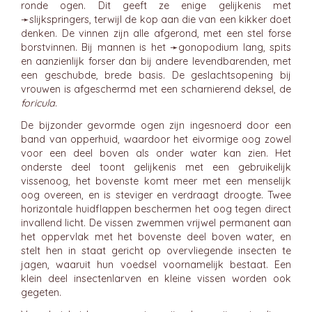
ronde ogen. Dit geeft ze enige gelijkenis met
➛
slijkspringers
, terwijl de kop aan die van een kikker doet
denken. De vinnen zijn alle afgerond, met een stel forse
borstvinnen. Bij mannen is het ➛
gonopodium
lang, spits
en aanzienlijk forser dan bij andere levendbarenden, met
een geschubde, brede basis. De geslachtsopening bij
vrouwen is afgeschermd met een scharnierend deksel, de
foricula
.
De bijzonder gevormde ogen zijn ingesnoerd door een
band van opperhuid, waardoor het eivormige oog zowel
voor een deel boven als onder water kan zien. Het
onderste deel toont gelijkenis met een gebruikelijk
vissenoog, het bovenste komt meer met een menselijk
oog overeen, en is steviger en verdraagt droogte. Twee
horizontale huidflappen beschermen het oog tegen direct
invallend licht. De vissen zwemmen vrijwel permanent aan
het oppervlak met het bovenste deel boven water, en
stelt hen in staat gericht op overvliegende insecten te
jagen, waaruit hun voedsel voornamelijk bestaat. Een
klein deel insectenlarven en kleine vissen worden ook
gegeten.