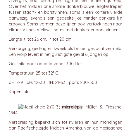
zilvergrijs, naar de rug bruinig, met een lichte rugstreep.
Over het midden drie smalle donkerblauwe lengtestrepen
tussen staart- en borstvinnen, soms is een kortere vierde
aanwezig, evenals een gedeeltelijke minder donkere lijn
erboven. Soms vormen deze lijnen ook vertakkingen naar
elkaar. Vinnen melkwit, soms met donkerder borstvinnen.
Lengte ♀ tot 26 cm, ♂ tot 20 cm.
Verzorging, gedrag en kweek als bij het geslacht vermeld.
Een worp levert in het gunstigste geval 6 jongen op.
Geschikt voor aquaria vanaf 300 liter.
Temperatuur: 25 tot 32° C
pH: 8-9 dH: 12-30 fH: 21-53 ppm: 200-500
Kopen: ok.
microlépis
Müller & Troschel
1844
Verspreiding beperkt zich tot rivieren en hun mondingen
aan Pacifische zijde Midden-Amerika, van de Mexicaanse