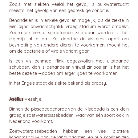
Zoals met ziekten veelal het geval, is buikwaterzucht
meestal het gevolg van een gebrekkige conditie.
Behandelen is in enkele gevallen mogelijk, als de ziekte in
een bijna onwaarschijnlijk vroeg stadium wordt ontdekt.
Zodra de eerste symptomen zichtbaar worden, is het
eigenlijk al te laat. Zet daartoe de vis eerst apart om
besmetting van andere dieren te voorkomen, mocht het
om de bacteriële of virale variant gaan.
Is een vis eenmaal flink opgezwollen met uitstaande
schubben, dan is behandelen vrijwel zinloos en is het het
beste deze te ➛
doden
om erger lijden te voorkomen.
In het Engels staat de ziekte bekend als dropsy.
Aséllus
= ezeltje.
Binnen de pissebeddenorde van de ➛
Isopoda
is een klein
groepje zoetwaterpissebedden, waarvan één soort ook in
Nederland voorkomt.
Zoetwaterpissebedden hebben een veel plattere
lichaamsbouw dan de landvarianten, en hun schilden zijn