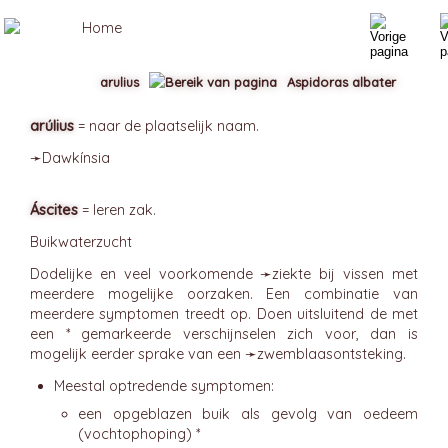
arulius
Aspidoras albater
arúlius
= naar de plaatselijk naam.
➛
Dawkínsia
Áscites
= leren zak.
Buikwaterzucht
Dodelijke en veel voorkomende ➛
ziekte
bij vissen met
meerdere mogelijke oorzaken. Een combinatie van
meerdere symptomen treedt op. Doen uitsluitend de met
een * gemarkeerde verschijnselen zich voor, dan is
mogelijk eerder sprake van een ➛
zwemblaasontsteking
.
Meestal optredende symptomen:
een opgeblazen buik als gevolg van oedeem
(vochtophoping) *