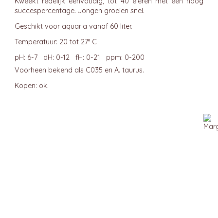
Kweekt redelijk eenvoudig, tot 40 eieren met een hoog
succespercentage. Jongen groeien snel.
Geschikt voor aquaria vanaf 60 liter.
Temperatuur: 20 tot 27° C
pH: 6-7 dH: 0-12 fH: 0-21 ppm: 0-200
Voorheen bekend als C035 en A. taurus.
Kopen: ok.