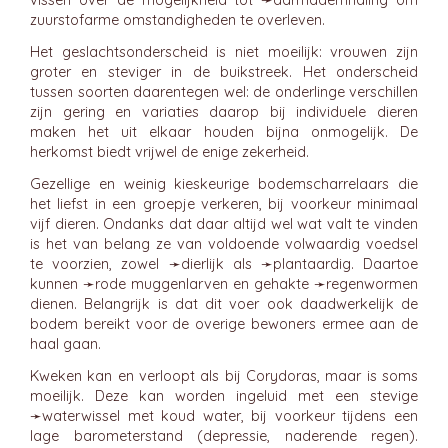
vissen over de mogelijkheid tot ➛
darmademhaling
om
zuurstofarme omstandigheden te overleven.
Het geslachtsonderscheid is niet moeilijk: vrouwen zijn
groter en steviger in de buikstreek. Het onderscheid
tussen soorten daarentegen wel: de onderlinge verschillen
zijn gering en variaties daarop bij individuele dieren
maken het uit elkaar houden bijna onmogelijk. De
herkomst biedt vrijwel de enige zekerheid.
Gezellige en weinig kieskeurige bodemscharrelaars die
het liefst in een groepje verkeren, bij voorkeur minimaal
vijf dieren. Ondanks dat daar altijd wel wat valt te vinden
is het van belang ze van voldoende volwaardig voedsel
te voorzien, zowel ➛
dierlijk
als ➛
plantaardig
. Daartoe
kunnen ➛
rode muggenlarven
en gehakte ➛
regenwormen
dienen. Belangrijk is dat dit voer ook daadwerkelijk de
bodem bereikt voor de overige bewoners ermee aan de
haal gaan.
Kweken kan en verloopt als bij Corydoras, maar is soms
moeilijk. Deze kan worden ingeluid met een stevige
➛
waterwissel
met koud water, bij voorkeur tijdens een
lage barometerstand (depressie, naderende regen).