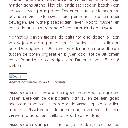
minder aansluitend. Net als landpissebedden beschikken
ze over zeven paar poten. Onder hun achterste segment
bevinden zich ➛
kieuwen
, die permanent op en neer
bewegen. De waterpissebedden leven vooral tussen en
van ➛
detritus
in stilstaand of licht stromend open water.
Mannetjes blijven tijdens de balts tot drie dagen bij een
vrouwtje op de rug meeliften. De paring zelf is buik aan
buik. De ongeveer 100 eieren worden in een broedbuidel
tussen de poten afgezet en blijven daar tot ze uitkomen
en zelfstandige pissebedjes zijn. Dit duurt zo'n 3 tot 6
weken.
Asellus aquaticus. © ➛
D.J. Saaltink
Pissebedden zijn vooral een goed voer voor de grotere
vissen. Bereiken ze de bodem, dan zullen ze een goed
heenkomen zoeken, waardoor de vissen op zoek zullen
moeten. Pissebedden kunnen lang overleven in een
verwarmd aquarium, zelfs tot voortplanten toe.
Pissebedden vangen is niet altijd makkelijk, een schep