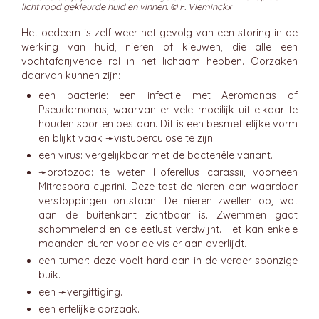
licht rood gekleurde huid en vinnen. © F. Vleminckx
Het oedeem is zelf weer het gevolg van een storing in de
werking van huid, nieren of kieuwen, die alle een
vochtafdrijvende rol in het lichaam hebben. Oorzaken
daarvan kunnen zijn:
een bacterie: een infectie met Aeromonas of
Pseudomonas, waarvan er vele moeilijk uit elkaar te
houden soorten bestaan. Dit is een besmettelijke vorm
en blijkt vaak ➛
vistuberculose
te zijn.
een virus: vergelijkbaar met de bacteriële variant.
➛
protozoa
: te weten Hoferellus carassii, voorheen
Mitraspora cyprini. Deze tast de nieren aan waardoor
verstoppingen ontstaan. De nieren zwellen op, wat
aan de buitenkant zichtbaar is. Zwemmen gaat
schommelend en de eetlust verdwijnt. Het kan enkele
maanden duren voor de vis er aan overlijdt.
een tumor: deze voelt hard aan in de verder sponzige
buik.
een ➛
vergiftiging
.
een erfelijke oorzaak.