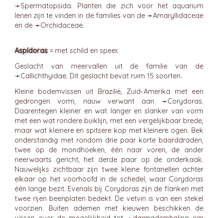
➛
Spermatopsida
. Planten die zich voor het aquarium
lenen zijn te vinden in de families van de ➛
Amaryllidaceae
en de ➛
Orchidaceae
.
Aspídoras
= met schild en speer.
Geslacht van meervallen uit de familie van de
➛
Callichthyidae
. Dit geslacht bevat ruim 15 soorten.
Kleine bodemvissen uit Brazilië, Zuid-Amerika met een
gedrongen vorm, nauw verwant aan ➛
Corydoras
.
Daarentegen kleiner en wat langer en slanker van vorm
met een wat rondere buiklijn, met een vergelijkbaar brede,
maar wat kleinere en spitsere kop met kleinere ogen. Bek
onderstandig met rondom drie paar korte baarddraden,
twee op de mondhoeken, één naar voren, de ander
neerwaarts gericht, het derde paar op de onderkaak.
Nauwelijks zichtbaar zijn twee kleine fontanellen achter
elkaar op het voorhoofd in de schedel, waar Corydoras
één lange bezit. Evenals bij Corydoras zijn de flanken met
twee rijen beenplaten bedekt. De vetvin is van een stekel
voorzien. Buiten ademen met kieuwen beschikken de