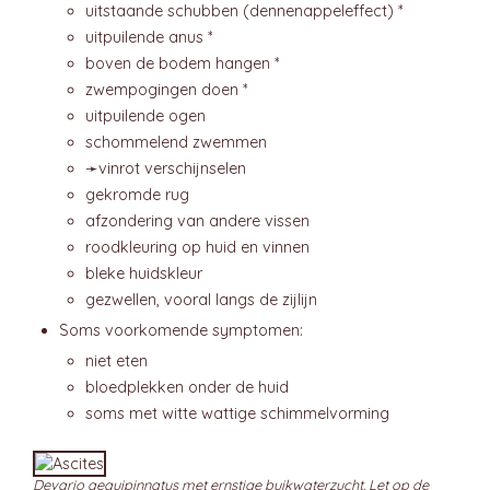
uitstaande schubben (dennenappeleffect) *
uitpuilende anus *
boven de bodem hangen *
zwempogingen doen *
uitpuilende ogen
schommelend zwemmen
➛
vinrot
verschijnselen
gekromde rug
afzondering van andere vissen
roodkleuring op huid en vinnen
bleke huidskleur
gezwellen, vooral langs de zijlijn
Soms voorkomende symptomen:
niet eten
bloedplekken onder de huid
soms met witte wattige schimmelvorming
Devario aequipinnatus met ernstige buikwaterzucht. Let op de