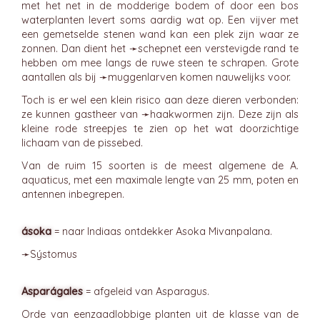
met het net in de modderige bodem of door een bos
waterplanten levert soms aardig wat op. Een vijver met
een gemetselde stenen wand kan een plek zijn waar ze
zonnen. Dan dient het ➛
schepnet
een verstevigde rand te
hebben om mee langs de ruwe steen te schrapen. Grote
aantallen als bij ➛
muggenlarven
komen nauwelijks voor.
Toch is er wel een klein risico aan deze dieren verbonden:
ze kunnen gastheer van ➛
haakwormen
zijn. Deze zijn als
kleine rode streepjes te zien op het wat doorzichtige
lichaam van de pissebed.
Van de ruim 15 soorten is de meest algemene de A.
aquaticus, met een maximale lengte van 25 mm, poten en
antennen inbegrepen.
ásoka
= naar Indiaas ontdekker Asoka Mivanpalana.
➛
Sýstomus
Asparágales
= afgeleid van Asparagus.
Orde van eenzaadlobbige planten uit de klasse van de