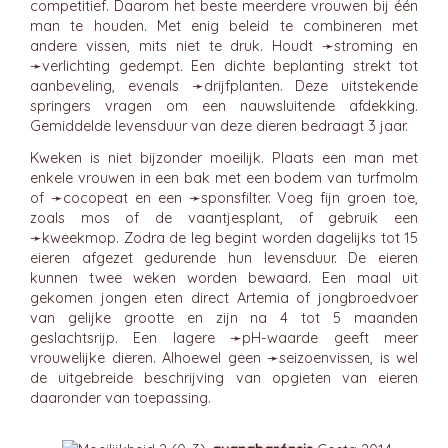
competitief. Daarom het beste meerdere vrouwen bij één
man te houden. Met enig beleid te combineren met
andere vissen, mits niet te druk. Houdt ➛
stroming
en
➛
verlichting
gedempt. Een dichte beplanting strekt tot
aanbeveling, evenals ➛
drijfplanten
. Deze uitstekende
springers vragen om een nauwsluitende afdekking.
Gemiddelde levensduur van deze dieren bedraagt 3 jaar.
Kweken is niet bijzonder moeilijk. Plaats een man met
enkele vrouwen in een bak met een bodem van turfmolm
of ➛
cocopeat
en een ➛
sponsfilter
. Voeg fijn groen toe,
zoals mos of de vaantjesplant, of gebruik een
➛
kweekmop
. Zodra de leg begint worden dagelijks tot 15
eieren afgezet gedurende hun levensduur. De eieren
kunnen twee weken worden bewaard. Een maal uit
gekomen jongen eten direct Artemia of jongbroedvoer
van gelijke grootte en zijn na 4 tot 5 maanden
geslachtsrijp. Een lagere ➛
pH
-waarde geeft meer
vrouwelijke dieren. Alhoewel geen ➛
seizoenvissen
, is wel
de uitgebreide beschrijving van opgieten van eieren
daaronder van toepassing.