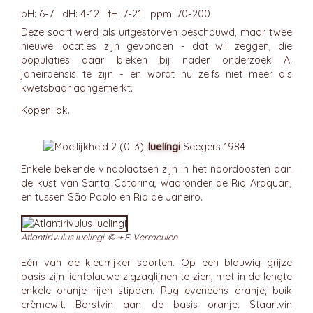
pH: 6-7 dH: 4-12 fH: 7-21 ppm: 70-200
Deze soort werd als uitgestorven beschouwd, maar twee
nieuwe locaties zijn gevonden - dat wil zeggen, die
populaties daar bleken bij nader onderzoek A.
janeiroensis te zijn - en wordt nu zelfs niet meer als
kwetsbaar aangemerkt.
Kopen: ok.
luelíngi
Seegers 1984
Enkele bekende vindplaatsen zijn in het noordoosten aan
de kust van Santa Catarina, waaronder de Rio Araquari,
en tussen São Paolo en Rio de Janeiro.
Atlantirivulus luelingi. © ➛
F. Vermeulen
Eén van de kleurrijker soorten. Op een blauwig grijze
basis zijn lichtblauwe zigzaglijnen te zien, met in de lengte
enkele oranje rijen stippen. Rug eveneens oranje, buik
crèmewit. Borstvin aan de basis oranje. Staartvin