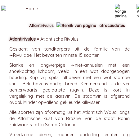
Atlantirivulus
atracaudatus
Atlantirívulus
= Atlantische Rivulus.
Geslacht van tandkarpers uit de familie van de
➛
Rivulidae
. Het bevat ten minste 15 soorten.
Slanke en langwerpige ➛
niet-annuelen
met een
snoekachtig lichaam, veelal in een wat doorgebogen
houding. Kop vrij spits, alhoewel met een wat stompe
snuit. Bek bovenstandig, breed. Kenmerkend is de ver
achterwaarts geplaatste rugvin. Deze is kort in
vergelijking met de aarsvin. De staartvin is afgerond
ovaal. Minder opvallend gekleurde killivissen.
Alle soorten zijn afkomstig uit het Atlantisch Woud langs
de Atlantische kust van Brazilië, van de staat Bahia
zuidwaarts tot in Santa Catarina.
Vreedzame dieren, mannen onderling echter erg