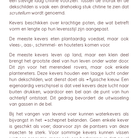
een stevige laag chitine voorzien. Tussen de thorax en de
dekschilden is vaak een driehoekig stuk chitine te zien dat
scrutellum
wordt genoemd.
Kevers beschikken over krachtige poten, die wat betreft
vorm en lengte op hun levensstijl zijn aangepast.
De meeste kevers eten plantaardig voedsel, maar ook
vlees-, aas-, schimmel- en houteters komen voor.
De meeste kevers leven op land, maar een klein deel
brengt het grootste deel van hun leven onder water door.
Dit zijn voor het merendeel rovers, maar ook enkele
planteneters. Deze kevers houden een laagje lucht onder
hun dekschilden, wat dienst doet als ➛
fysische kieuw
. Een
eigenaardig verschijnsel is dat veel kevers deze lucht naar
buiten drukken, waardoor een bel aan de punt van hun
achterlijf ontstaat. Dit gedrag bevordert de uitwisseling
van gassen in de bel.
Bij het vangen van levend voer kunnen waterkevers als
bijvangst in het ➛
schepnet
belanden. Geen enkele kever
is geschikt als voer; daarvoor zijn de pantsers van deze
insecten te sterk. Voor sommige kevers kunnen víssen