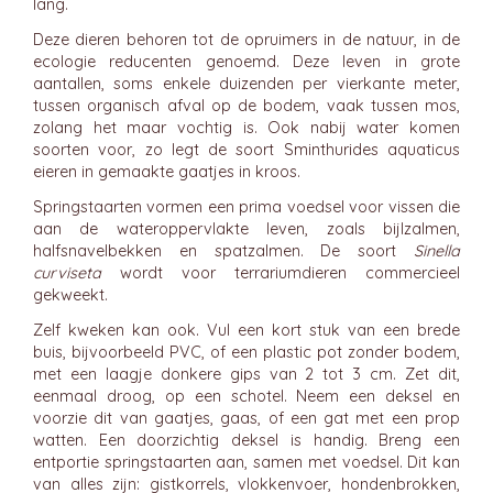
lang.
Deze dieren behoren tot de opruimers in de natuur, in de
ecologie reducenten genoemd. Deze leven in grote
aantallen, soms enkele duizenden per vierkante meter,
tussen organisch afval op de bodem, vaak tussen mos,
zolang het maar vochtig is. Ook nabij water komen
soorten voor, zo legt de soort Sminthurides aquaticus
eieren in gemaakte gaatjes in kroos.
Springstaarten vormen een prima voedsel voor vissen die
aan de wateroppervlakte leven, zoals bijlzalmen,
halfsnavelbekken en spatzalmen. De soort
Sinella
curviseta
wordt voor terrariumdieren commercieel
gekweekt.
Zelf kweken kan ook. Vul een kort stuk van een brede
buis, bijvoorbeeld PVC, of een plastic pot zonder bodem,
met een laagje donkere gips van 2 tot 3 cm. Zet dit,
eenmaal droog, op een schotel. Neem een deksel en
voorzie dit van gaatjes, gaas, of een gat met een prop
watten. Een doorzichtig deksel is handig. Breng een
entportie springstaarten aan, samen met voedsel. Dit kan
van alles zijn: gistkorrels, vlokkenvoer, hondenbrokken,