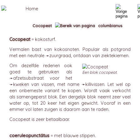
Cocopeat
columbianus
Cocopeat
= kokosturf.
Vermalen bast van kokosnoten. Populair als potgrond
met een neutrale ➛
zuurgraad
, ontdaan van ziektekiemen.
Om dezelfde redenen ook
goed te gebruiken als
Een blok cocopeat.
➛
afzetsubstraat
voor het
➛
kweken
van vissen, met name ➛
killivissen
. Let wel op
een onbemeste variant te kopen. Wordt vaak verkocht
als samengeperst blok. Een dergelijk blok neemt zeer veel
water op, tot 20 keer het eigen gewicht. Vooraf in een
emmer vol laten zuigen is daarom aan te raden.
Cocopeat is zeer betaalbaar.
coeruleopunctátus
= met blauwe stippen.