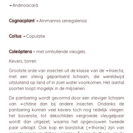
➛
Andinoacará
Cognacplant
➛
Ammannia
senegalensis
Coïtus
➛
Copulatie
Coleóptera
= met omhullende vleugels.
Kevers, torren
Grootste orde van insecten uit de klasse van de ➛
Insecta
,
met een stevig gepantserd lichaam, die wereldwijd
uitsluitend op land of in zoet water voorkomen. Het aantal
soorten loopt mogelijk in de miljoenen.
De pantsering wordt gevormd door een steviger lichaam
van ➛
chitine
dan bij andere insecten. Ondanks de
pantsering kunnen veel kevers toch nog redelijk vliegen:
het bovenste, tot dekschilden vergroeide vleugelpaar
wordt dan uitgezet, waarna het opgevouwen tweede
paar uitklapt. Ook kop en borststuk (➛
thorax
) zijn van