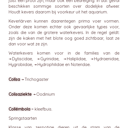
juist een prooi zijn, maar ook een bedreiging: in dat geval
beschikken sommige soorten over dodelijke afweer.
Houdt kevers daarom bij voorkeur uit het aquarium.
Keverlárven kunnen daarentegen prima voer vormen.
Onder deze komen echter ook gevaarlijke types voor,
zoals die van de grotere waterkevers. In de regel geldt:
zijn de kaken met het blote oog goed zichtbaar, laat ze
dan voor wat ze zijn.
Waterkevers komen voor in de families van de
➛
Dytiscidae
, ➛
Gyrinidae
, ➛
Haliplidae
, ➛
Hydraenidae
,
Hygrobiidae, ➛
Hydrophilidae
en Noteridae.
Colísa
➛
Trichogaster
Colisaziekte
➛
Oodinium
Collémbola
= kleefbuis.
Springstaarten
Klasse van zespotige dieren uit de stam van de