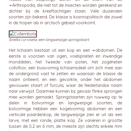
➛
Arthropoda
, die niet tot de insecten worden gerekend en
dichter bij de kreeftachtigen staan. Vele duizenden
soorten zijn bekend. De klasse is kosmopolitisch die zowel
in de tropen als in arctisch gebied voorkomt.
Sinella curviseta, een langwerpige springstaart.
Het lichaam bestaat uit een kop en een ➛
abdomen
. De
eerste is voorzien van ogen, voelsprieten en inwendige
monddelen, het tweede van poten, het zogeheten
collofoor, een buisvormig lichaamsdeel om zich mee aan
de ondergrond vast te zetten en waaraan de klasse de
naam ontleent, en een gevorkte, onder het abdomen
gevouwen staart of furcula, waar de Nederlandse naam
naar verwijst. Daarmee kunnen bij gevaar flinke sprongen
mee worden gemaakt. Springstaarten zijn ruwweg op te
delen in bolvormige en langwerpige soorten, de
bolvormige hebben een kogelvormig abdomen en een
verticale paardenkop, de langwerpige zien er uit als een
larve, met een ronde, platte kop. Ze variëren in grootte
tussen de 0,2 en 6 mm, de meeste zijn slechts enkele mm