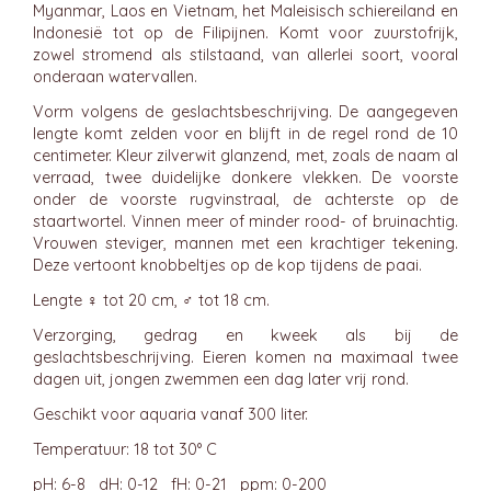
Myanmar, Laos en Vietnam, het Maleisisch schiereiland en
Indonesië tot op de Filipijnen. Komt voor zuurstofrijk,
zowel stromend als stilstaand, van allerlei soort, vooral
onderaan watervallen.
Vorm volgens de geslachtsbeschrijving. De aangegeven
lengte komt zelden voor en blijft in de regel rond de 10
centimeter. Kleur zilverwit glanzend, met, zoals de naam al
verraad, twee duidelijke donkere vlekken. De voorste
onder de voorste rugvinstraal, de achterste op de
staartwortel. Vinnen meer of minder rood- of bruinachtig.
Vrouwen steviger, mannen met een krachtiger tekening.
Deze vertoont knobbeltjes op de kop tijdens de paai.
Lengte ♀ tot 20 cm, ♂ tot 18 cm.
Verzorging, gedrag en kweek als bij de
geslachtsbeschrijving. Eieren komen na maximaal twee
dagen uit, jongen zwemmen een dag later vrij rond.
Geschikt voor aquaria vanaf 300 liter.
Temperatuur: 18 tot 30° C
pH: 6-8 dH: 0-12 fH: 0-21 ppm: 0-200