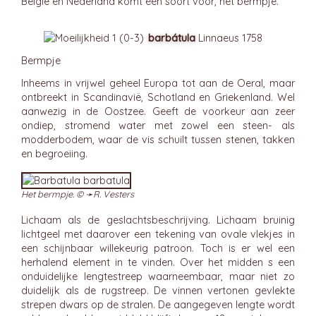
België en Nederland komt één soort voor, het bermpje.
barbátula
Linnaeus 1758
Bermpje
Inheems in vrijwel geheel Europa tot aan de Oeral, maar
ontbreekt in Scandinavië, Schotland en Griekenland. Wel
aanwezig in de Oostzee. Geeft de voorkeur aan zeer
ondiep, stromend water met zowel een steen- als
modderbodem, waar de vis schuilt tussen stenen, takken
en begroeiing.
Het bermpje. © ➛
R. Vesters
Lichaam als de geslachtsbeschrijving. Lichaam bruinig
lichtgeel met daarover een tekening van ovale vlekjes in
een schijnbaar willekeurig patroon. Toch is er wel een
herhalend element in te vinden. Over het midden s een
onduidelijke lengtestreep waarneembaar, maar niet zo
duidelijk als de rugstreep. De vinnen vertonen gevlekte
strepen dwars op de stralen. De aangegeven lengte wordt