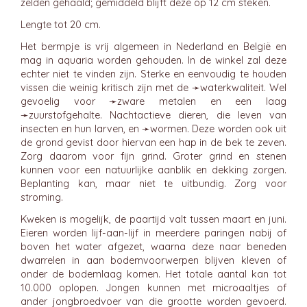
zelden gehaald; gemiddeld blijft deze op 12 cm steken.
Lengte tot 20 cm.
Het bermpje is vrij algemeen in Nederland en België en
mag in aquaria worden gehouden. In de winkel zal deze
echter niet te vinden zijn. Sterke en eenvoudig te houden
vissen die weinig kritisch zijn met de ➛
waterkwaliteit
. Wel
gevoelig voor ➛
zware metalen
en een laag
➛
zuurstofgehalte
. Nachtactieve dieren, die leven van
insecten en hun larven, en ➛
wormen
. Deze worden ook uit
de grond gevist door hiervan een hap in de bek te zeven.
Zorg daarom voor fijn grind. Groter grind en stenen
kunnen voor een natuurlijke aanblik en dekking zorgen.
Beplanting kan, maar niet te uitbundig. Zorg voor
stroming.
Kweken is mogelijk, de paartijd valt tussen maart en juni.
Eieren worden lijf-aan-lijf in meerdere paringen nabij of
boven het water afgezet, waarna deze naar beneden
dwarrelen in aan bodemvoorwerpen blijven kleven of
onder de bodemlaag komen. Het totale aantal kan tot
10.000 oplopen. Jongen kunnen met microaaltjes of
ander jongbroedvoer van die grootte worden gevoerd.