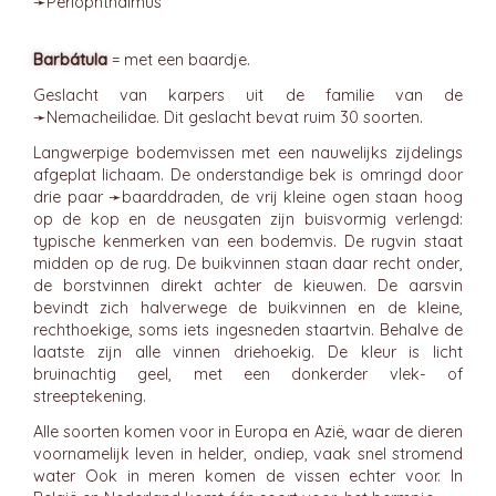
➛
Periophthálmus
Barbátula
= met een baardje.
Geslacht van karpers uit de familie van de
➛
Nemacheilidae
. Dit geslacht bevat ruim 30 soorten.
Langwerpige bodemvissen met een nauwelijks zijdelings
afgeplat lichaam. De onderstandige bek is omringd door
drie paar ➛
baarddraden
, de vrij kleine ogen staan hoog
op de kop en de neusgaten zijn buisvormig verlengd:
typische kenmerken van een bodemvis. De rugvin staat
midden op de rug. De buikvinnen staan daar recht onder,
de borstvinnen direkt achter de kieuwen. De aarsvin
bevindt zich halverwege de buikvinnen en de kleine,
rechthoekige, soms iets ingesneden staartvin. Behalve de
laatste zijn alle vinnen driehoekig. De kleur is licht
bruinachtig geel, met een donkerder vlek- of
streeptekening.
Alle soorten komen voor in Europa en Azië, waar de dieren
voornamelijk leven in helder, ondiep, vaak snel stromend
water Ook in meren komen de vissen echter voor. In