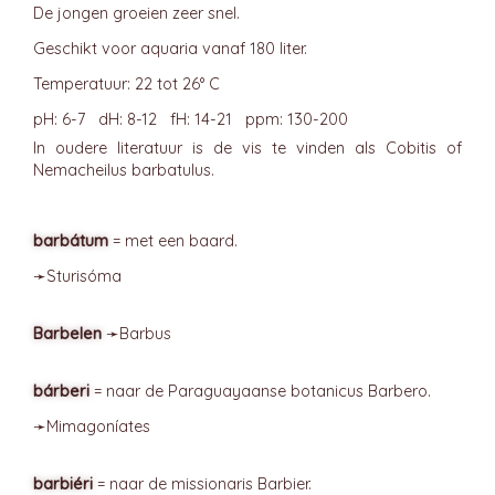
De jongen groeien zeer snel.
Geschikt voor aquaria vanaf 180 liter.
Temperatuur: 22 tot 26° C
pH: 6-7 dH: 8-12 fH: 14-21 ppm: 130-200
In oudere literatuur is de vis te vinden als Cobitis of
Nemacheilus barbatulus.
barbátum
= met een baard.
➛
Sturisóma
Barbelen
➛
Barbus
bárberi
= naar de Paraguayaanse botanicus Barbero.
➛
Mimagoníates
barbiéri
= naar de missionaris Barbier.