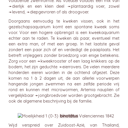
voldoende zwemruimte. Als voedsel voldoet een mix van
➛
dierlijk
en een klein deel ➛
plantaardig
voer, zowel
➛
levend
, ➛
diepgevroren
of als droogvoer.
Doorgaans eenvoudig te kweken vissen, ook in het
gezelschapsaquarium komt een spontane kweek soms
voor. Voor een hogere opbrengst is een kweekaquarium
echter aan te raden. Te kweken als paar, eventueel met
een extra man, of met een groep. In het laatste geval
zondert een paar zich af en verdedigt de paaiplaats. Het
betreft vrijleggers zonder broedzorg van enige betekenis.
Zorg voor een ➛
kweekrooster
of een laag knikkers op de
bodem, het zijn geduchte ➛
eierrovers
. De velen meerdere
honderden eieren worden in de ochtend afgezet. Deze
komen na 1 à 2 dagen uit, de aan allerlei voorwerpen
hangende jongen zwemmen na een zelfde periode vrij
rond en kunnen met microwormen, Artemia naupliën of
vergelijkbaar ➛
jongbroedvoer
worden grootgebracht. Zie
ook de algemene beschrijving bij de familie.
binotátus
Valenciennes 1842
Wijd verspreid over Zuidoost-Azië, van Thailand,