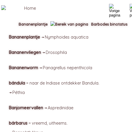
Bananenplantje
Barbodes binotatus
Bananenplantje
➛
Nymphoides
aquatica
Bananenvliegen
➛
Drosophila
Bananenworm
➛
Panagrellus
nepenthicola
bándula
= naar de Indiase ontdekker Bandula.
➛
Péthia
Banjomeervallen
➛
Aspredinidae
bárbarus
= vreemd, uitheems.