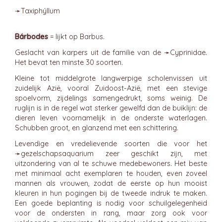
➛
Taxiphýllum
Bárbodes
= lijkt op Barbus.
Geslacht van karpers uit de familie van de ➛
Cyprinidae
.
Het bevat ten minste 30 soorten.
Kleine tot middelgrote langwerpige scholenvissen uit
zuidelijk Azië, vooral Zuidoost-Azië, met een stevige
spoelvorm, zijdelings samengedrukt, soms weinig. De
ruglijn is in de regel wat sterker gewelfd dan de buiklijn: de
dieren leven voornamelijk in de onderste waterlagen.
Schubben groot, en glanzend met een schittering.
Levendige en vredelievende soorten die voor het
➛
gezelschapsaquarium
zeer geschikt zijn, met
uitzondering van al te schuwe medebewoners. Het beste
met minimaal acht exemplaren te houden, even zoveel
mannen als vrouwen, zodat de eerste op hun mooist
kleuren in hun pogingen bij de tweede indruk te maken.
Een goede beplanting is nodig voor schuilgelegenheid
voor de ondersten in rang, maar zorg ook voor