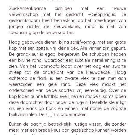
Zuid-Amerikaanse cichliden met een nauwe
verwantschap met het geslacht ➛
Geophagus
. De
geslachtsnaam heeft betrekking op het meedragen van
jongen achter de kieuwdeksels, maar is niet van
toepassing op de beide soorten.
Hoog gebouwde dieren, bijna schijfvormig, met een grote
kop met een spitse, vrij kleine bek. Alle vinnen zijn gepunt.
De grondkleur is egaal beigebruin. De schubben hebben
een bruine rand, waardoor een subtiele nettekening is te
zien. Van het voorhoofd loopt over het oog een zwarte
streep tot de onderkant van de kieuwdeksel. Hoog
achterop de flank is een zwarte vlek te zien met aan
weerszijden een gele rand. Deze vlek maakt het
onderscheid van beide soorten vrij eenvoudig. Over de
kop lopen dunne lichtblauwe lijnen en stippels, soms lopen
deze daarachter door onder de rugvin. Dezelfde kleur ligt
als een waas op flank en vinnen, met name de voorste
buikvinstralen. De zijlijn is onderbroken.
Buiten de paartijd betrekkelijk rustige vissen, die zonder
meer met een brede keus aan gezelschap kunnen worden