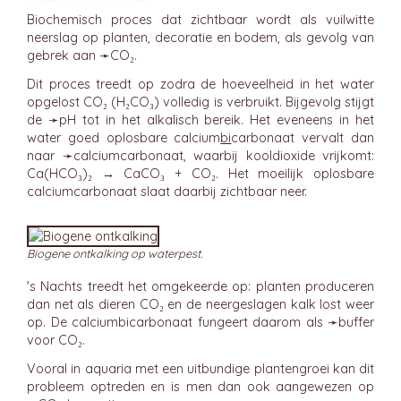
Biochemisch proces dat zichtbaar wordt als vuilwitte
neerslag op planten, decoratie en bodem, als gevolg van
gebrek aan ➛
CO₂
.
Dit proces treedt op zodra de hoeveelheid in het water
opgelost CO₂ (H₂CO₃) volledig is verbruikt. Bijgevolg stijgt
de ➛
pH
tot in het alkalisch bereik. Het eveneens in het
water goed oplosbare calcium
bi
carbonaat vervalt dan
naar ➛
calciumcarbonaat
, waarbij kooldioxide vrijkomt:
Ca(HCO₃)₂ → CaCO₃ + CO₂. Het moeilijk oplosbare
calciumcarbonaat slaat daarbij zichtbaar neer.
Biogene ontkalking op waterpest.
's Nachts treedt het omgekeerde op: planten produceren
dan net als dieren CO₂ en de neergeslagen kalk lost weer
op. De calciumbicarbonaat fungeert daarom als ➛
buffer
voor CO₂.
Vooral in aquaria met een uitbundige plantengroei kan dit
probleem optreden en is men dan ook aangewezen op