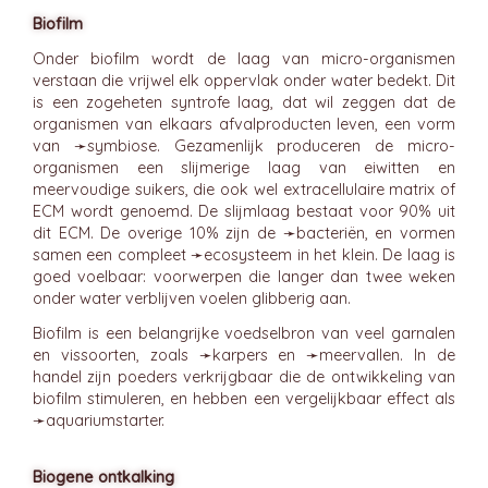
Biofilm
Onder biofilm wordt de laag van micro-organismen
verstaan die vrijwel elk oppervlak onder water bedekt. Dit
is een zogeheten syntrofe laag, dat wil zeggen dat de
organismen van elkaars afvalproducten leven, een vorm
van ➛
symbiose
. Gezamenlijk produceren de micro-
organismen een slijmerige laag van eiwitten en
meervoudige suikers, die ook wel extracellulaire matrix of
ECM wordt genoemd. De slijmlaag bestaat voor 90% uit
dit ECM. De overige 10% zijn de ➛
bacteriën
, en vormen
samen een compleet ➛
ecosysteem
in het klein. De laag is
goed voelbaar: voorwerpen die langer dan twee weken
onder water verblijven voelen glibberig aan.
Biofilm is een belangrijke voedselbron van veel garnalen
en vissoorten, zoals ➛
karpers
en ➛
meervallen
. In de
handel zijn poeders verkrijgbaar die de ontwikkeling van
biofilm stimuleren, en hebben een vergelijkbaar effect als
➛
aquariumstarter
.
Biogene ontkalking