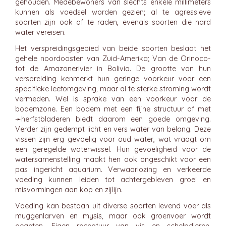
gehouden. Medebewoners van slechts enkele millimeters
kunnen als voedsel worden gezien; al te agressieve
soorten zijn ook af te raden, evenals soorten die hard
water vereisen.
Het verspreidingsgebied van beide soorten beslaat het
gehele noordoosten van Zuid-Amerika; Van de Orinoco-
tot de Amazonerivier in Bolivia. De grootte van hun
verspreiding kenmerkt hun geringe voorkeur voor een
specifieke leefomgeving, maar al te sterke stroming wordt
vermeden. Wel is sprake van een voorkeur voor de
bodemzone. Een bodem met een fijne structuur of met
➛
herfstbladeren
biedt daarom een goede omgeving.
Verder zijn gedempt licht en vers water van belang. Deze
vissen zijn erg gevoelig voor oud water, wat vraagt om
een geregelde waterwissel. Hun gevoeligheid voor de
watersamenstelling maakt hen ook ongeschikt voor een
pas ingericht aquarium. Verwaarlozing en verkeerde
voeding kunnen leiden tot achtergebleven groei en
misvormingen aan kop en zijlijn.
Voeding kan bestaan uit diverse soorten levend voer als
muggenlarven en mysis, maar ook groenvoer wordt