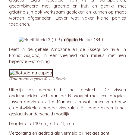
gegeten. Eigen receptuur van vis en schelpdieren,
gecombineerd met groente en fruit en gemixt met
gelatine zijn ook werkzaam gebleken en kunnen op maat
worden afgesneden. Liever wat vaker kleine porties
toedienen.
cúpido
Heckel 1840
Leeft in de gehele Amazone en de Essequibo rivier in
Frans Guyana, in een veelheid aan milieus met een
beperkte ➛
stroming
.
Biotodoma cupido. © ➛
G. Blank
Uiterlijk als vermeld bij het geslacht. De vissen
onderscheiden zich van de B. wavrini met een oogvlek
tussen rugvin en zijlijn. Mannen zijn wat forser van bouw
en ontwikkelen langere vinstralen. Bij jonge dieren is het
geslachtsonderscheid moeilijk.
Lengte ♀ tot 10 cm, ♂ tot 11,5 cm.
Verzorging en gedrag als vermeld bij het geslacht.