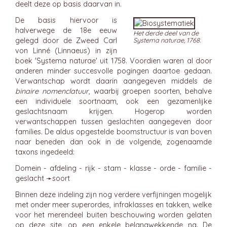
deelt deze op basis daarvan in.
De basis hiervoor is
halverwege de 18e eeuw
Het derde deel van de
gelegd door de Zweed Carl
Systema naturae, 1768.
von Linné (Linnaeus) in zijn
boek 'Systema naturae' uit 1758. Voordien waren al door
anderen minder succesvolle pogingen daartoe gedaan.
Verwantschap wordt daarin aangegeven middels de
binaire nomenclatuur
, waarbij groepen soorten, behalve
een individuele soortnaam, ook een gezamenlijke
geslachtsnaam krijgen. Hogerop worden
verwantschappen tussen geslachten aangegeven door
families. De aldus opgestelde boomstructuur is van boven
naar beneden dan ook in de volgende, zogenaamde
taxons ingedeeld:
Domein - afdeling - rijk - stam - klasse - orde - familie -
geslacht ➛
soort
Binnen deze indeling zijn nog verdere verfijningen mogelijk
met onder meer superordes, infraklasses en takken, welke
voor het merendeel buiten beschouwing worden gelaten
op deze site, op een enkele belangwekkende na. De