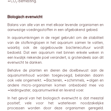
➛
CO₂-bemesting
.
Biologisch evenwicht
Balans van alle van en met elkaar levende organismen en
aanwezige voedingsstoffen in een afgebakend gebied.
In aquariumkringen in de regel gebruikt om de stabiliteit
van de stofkringlopen in het aquarium samen te vatten,
waarbij ook de opgebouwde bacteriecultuur wordt
bedoeld. Dat een aquarium niet binnen enkele weken in
een kwalijk riekende poel verandert, is grotendeels aan dit
evenwicht te danken.
Behalve de planten en dieren die doelbewust aan de
aquariuminhoud worden toegevoegd, belanden daarin
ook vele ongemerkt. ➛
Bacteriën
, ➛
schimmels
, ➛
algen
en
andere micro-organismen komen onbedoeld mee via
➛
leidingwater
, aquariumwinkel en levend voer.
In het geval van het biologisch evenwicht is dat meestal
positief; vele voor het waterleven noodzakelijke
processen worden door deze organismen geregeld.