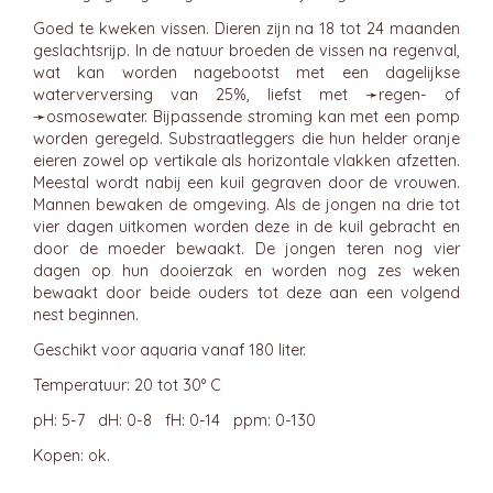
Goed te kweken vissen. Dieren zijn na 18 tot 24 maanden
geslachtsrijp. In de natuur broeden de vissen na regenval,
wat kan worden nagebootst met een dagelijkse
waterverversing van 25%, liefst met ➛
regen-
of
➛
osmosewater
. Bijpassende stroming kan met een pomp
worden geregeld. Substraatleggers die hun helder oranje
eieren zowel op vertikale als horizontale vlakken afzetten.
Meestal wordt nabij een kuil gegraven door de vrouwen.
Mannen bewaken de omgeving. Als de jongen na drie tot
vier dagen uitkomen worden deze in de kuil gebracht en
door de moeder bewaakt. De jongen teren nog vier
dagen op hun dooierzak en worden nog zes weken
bewaakt door beide ouders tot deze aan een volgend
nest beginnen.
Geschikt voor aquaria vanaf 180 liter.
Temperatuur: 20 tot 30° C
pH: 5-7 dH: 0-8 fH: 0-14 ppm: 0-130
Kopen: ok.