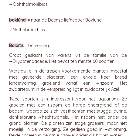
➛
Ophthalmolébias
boklúndi
= naar de Deense liefhebber Boklund.
➛
Nothobránchius
Bolbítis
= bolvormig.
Groot geslacht van varens uit de familie van de
➛
Dryopteridaceae
. Het bevat ten minste 60 soorten.
Wereldwijd in de tropen voorkomende planten, meestal
met geveerde bladeren, een enkele keer breed
lancetvormig, groeiend vanaf een ➛
rizoom
. Het
zwaartepunt in de verspreiding ligt in zuidoostelijk Azië.
Twee soorten zijn interessant voor het aquarium. Ze
groeien met een rizoom op harde ondergrond of de
bodem, waarop ze zich vasthechten met stugge, dunne,
donkerbruine ➛
hechtwortels
. Het rizoom niet onder de
grond planten. De planten zijn trage groeiers, maar niet
moeilijk in de verzorging. Ze gedijen goed in ➛
stroming
.
Beide groeien in de natuur zowel onder als boven water.