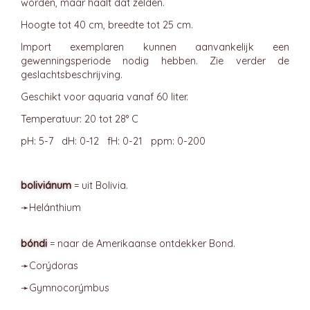
worden, maar haalt dat zelden.
Hoogte tot 40 cm, breedte tot 25 cm.
Import exemplaren kunnen aanvankelijk een
gewenningsperiode nodig hebben. Zie verder de
geslachtsbeschrijving.
Geschikt voor aquaria vanaf 60 liter.
Temperatuur: 20 tot 28° C
pH: 5-7 dH: 0-12 fH: 0-21 ppm: 0-200
boliviánum
= uit Bolivia.
➛
Helánthium
bóndi
= naar de Amerikaanse ontdekker Bond.
➛
Corýdoras
➛
Gymnocorýmbus