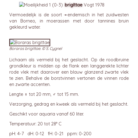
brigíttae
Vogt 1978
Vermoedelijk is de soort ➛
endemisch
in het zuidwesten
van Borneo, in moerassen met door tannines bruin
gekleurd water.
Boraras brigittae. © S. Cygnel
Lichaam als vermeld bij het geslacht. Op de roodbruine
grondkleur is midden op de flank een langgerekte lichter
rode vlek met daarover een blauw glanzend zwarte vlek
te zien. Behalve de borstvinnen vertonen de vinnen rode
en zwarte accenten.
Lengte ♀ tot 20 mm, ♂ tot 15 mm.
Verzorging, gedrag en kweek als vermeld bij het geslacht.
Geschikt voor aquaria vanaf 60 liter.
Temperatuur: 20 tot 28° C
pH: 4-7 dH: 0-12 fH: 0-21 ppm: 0-200