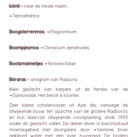
bónti
= naar de lokale naam.
➛
Telmathérina
Boogsterrenmos.
➛
Plagiomnium
Boompjesmos
➛
Climacium
dendroides
Bootsmannetjes
➛
Notonectidae
Bóraras
= anagram van Rasbora.
Klein geslacht van karpers uit de familie van de
➛
Danionidae
. Het bevat 6 soorten.
Zeer kleine scholenvissen uit Azië die, vanwege de
afwijkende bouw ten opzichte van de grotere Rasbora's
en hun daarvan afwijkende voortplanting, sinds 1993
onder dit geslacht vallen. De dieren leven in beschaduwd
moerasgebied met doorgaans door ➛
tannines
bruin
gekleurd water met een lage zuurgraad. De bodem