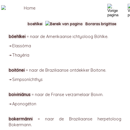
boehlkei
Boraras brigittae
bóehlkei
= naar de Amerikaanse ichtyoloog Böhlke.
➛
Elassóma
➛
Thayéria
boitónei
= naar de Braziliaanse ontdekker Boitone.
➛
Simpsoníchthys
boiviniánus
= naar de Franse verzamelaar Boivin.
➛
Aponogéton
bokermánni
= naar de Braziliaanse herpetoloog
Bokermann.