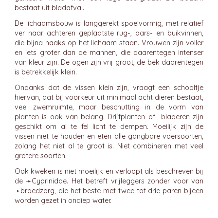
bestaat uit bladafval.
De lichaamsbouw is langgerekt spoelvormig, met relatief
ver naar achteren geplaatste rug-, aars- en buikvinnen,
die bijna haaks op het lichaam staan. Vrouwen zijn voller
en iets groter dan de mannen, die daarentegen intenser
van kleur zijn. De ogen zijn vrij groot, de bek daarentegen
is betrekkelijk klein.
Ondanks dat de vissen klein zijn, vraagt een schooltje
hiervan, dat bij voorkeur uit minimaal acht dieren bestaat,
veel zwemruimte, maar beschutting in de vorm van
planten is ook van belang. Drijfplanten of -bladeren zijn
geschikt om al te fel licht te dempen. Moeilijk zijn de
vissen niet te houden en eten alle gangbare voersoorten,
zolang het niet al te groot is. Niet combineren met veel
grotere soorten.
Ook kweken is niet moeilijk en verloopt als beschreven bij
de ➛
Cyprinidae
. Het betreft vrijleggers zonder voor van
➛
broedzorg
, die het beste met twee tot drie paren bijeen
worden gezet in ondiep water.