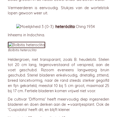
Vermeerderen is eenvoudig. Stukjes van de wortelstok
lopen gewoon weer uit.
heteróclita
Ching 1934
Inheems in Indochina.
Bolbitis heteroclita
Heldergroen, niet transparant, zoals B. heudelotii. Stelen
tot 20 cm lang, tegenoverstaand of verspreid, aan de
voet geschubd. Rizoom eveneens langwerpig bruin
geschubd. Steriel bladeren enkelvoudig, drietallig, zittend,
breed lancetvormig, naar de rand steeds sterker gegolfd
en fijn gekarteld, meestal 10 bij 5 cm groot, maximaal 25
bij 17 cm. Fertiele bladeren komen vrijwel niet voor.
De cultivar 'Difformis' heeft meervoudig diep ingesneden
bladeren en doen denken aan de ➛
vaantjesplant
. Ook de
'Cuspidata' heeft dit, en blijft kleiner.