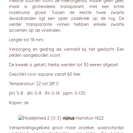
meeste soorten toont de mekongensis vrijwel geen geel,
maar is grotendeels transparant, met een lichte
rozebruine gloed. Tussen de eerste twee zwarte
dwarsbanden ligt een open zadelvlek op de rug. De
verder transparante vinnen hebben enkele zwarte
accenten op de vinstralen.
Lengte tot 18 mm.
Verzorging en gedrag als vermeld bij het geslacht. Een
zelden aangeboden soort.
De kweek is gelukt, hierbij werden tot 30 eieren afgezet.
Geschikt voor aquaria vanaf 60 liter.
Temperatuur: 22 tot 28° C
pH: 5-8 dH: 0-8 fH: 0-14 ppm: 0-130
Kopen: ok.
núnus
Hamilton 1822
Verspreidingsgebied groot maar onzeker, waarschijnlijk