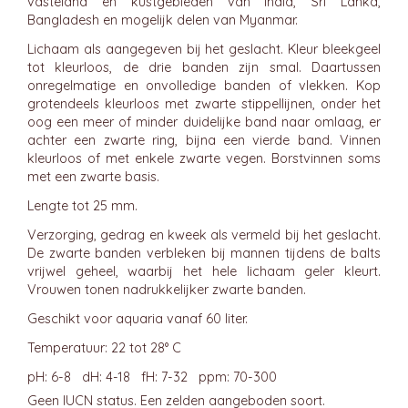
vasteland en kustgebieden van India, Sri Lanka,
Bangladesh en mogelijk delen van Myanmar.
Lichaam als aangegeven bij het geslacht. Kleur bleekgeel
tot kleurloos, de drie banden zijn smal. Daartussen
onregelmatige en onvolledige banden of vlekken. Kop
grotendeels kleurloos met zwarte stippellijnen, onder het
oog een meer of minder duidelijke band naar omlaag, er
achter een zwarte ring, bijna een vierde band. Vinnen
kleurloos of met enkele zwarte vegen. Borstvinnen soms
met een zwarte basis.
Lengte tot 25 mm.
Verzorging, gedrag en kweek als vermeld bij het geslacht.
De zwarte banden verbleken bij mannen tijdens de balts
vrijwel geheel, waarbij het hele lichaam geler kleurt.
Vrouwen tonen nadrukkelijker zwarte banden.
Geschikt voor aquaria vanaf 60 liter.
Temperatuur: 22 tot 28° C
pH: 6-8 dH: 4-18 fH: 7-32 ppm: 70-300
Geen IUCN status. Een zelden aangeboden soort.