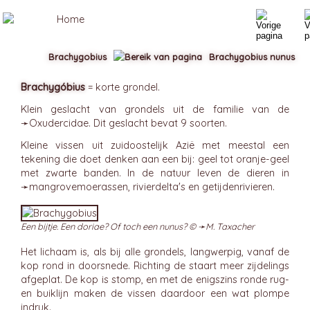
Brachygobius
Brachygobius nunus
Brachygóbius
= korte grondel.
Klein geslacht van grondels uit de familie van de
➛
Oxudercidae
. Dit geslacht bevat 9 soorten.
Kleine vissen uit zuidoostelijk Azië met meestal een
tekening die doet denken aan een bij: geel tot oranje-geel
met zwarte banden. In de natuur leven de dieren in
➛
mangrovemoerassen
, rivierdelta's en getijdenrivieren.
Een bijtje. Een doriae? Of toch een nunus? © ➛
M. Taxacher
Het lichaam is, als bij alle grondels, langwerpig, vanaf de
kop rond in doorsnede. Richting de staart meer zijdelings
afgeplat. De kop is stomp, en met de enigszins ronde rug-
en buiklijn maken de vissen daardoor een wat plompe
indruk.