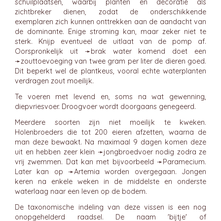
schuilplaatsen, waarbij planten en decoratie als
zichtbreker dienen, zodat de onderschikkende
exemplaren zich kunnen onttrekken aan de aandacht van
de dominante. Enige stroming kan, maar zeker niet te
sterk. Knijp eventueel de uitlaat van de pomp af.
Oorspronkelijk uit ➛
brak water
komend doet een
➛
zouttoevoeging
van twee gram per liter de dieren goed.
Dit beperkt wel de plantkeus, vooral echte waterplanten
verdragen zout moeilijk.
Te voeren met levend en, soms na wat gewenning,
diepvriesvoer. Droogvoer wordt doorgaans genegeerd.
Meerdere soorten zijn niet moeilijk te kweken.
Holenbroeders die tot 200 eieren afzetten, waarna de
man deze bewaakt. Na maximaal 9 dagen komen deze
uit en hebben zeer klein ➛
jongbroedvoer
nodig zodra ze
vrij zwemmen. Dat kan met bijvoorbeeld ➛
Paramecium
.
Later kan op ➛
Artemia
worden overgegaan. Jongen
keren na enkele weken in de middelste en onderste
waterlaag naar een leven op de bodem.
De taxonomische indeling van deze vissen is een nog
onopgehelderd raadsel. De naam 'bijtje' of