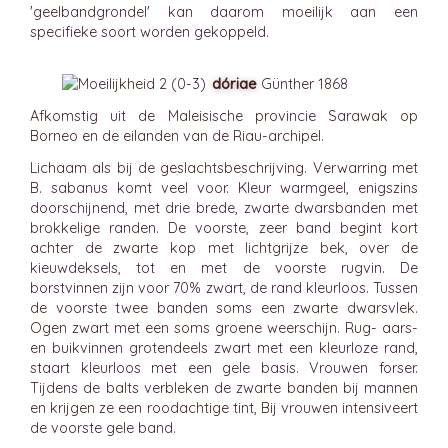
'geelbandgrondel' kan daarom moeilijk aan een
specifieke soort worden gekoppeld.
dóriae
Günther 1868
Afkomstig uit de Maleisische provincie Sarawak op
Borneo en de eilanden van de Riau-archipel.
Lichaam als bij de geslachtsbeschrijving. Verwarring met
B. sabanus komt veel voor. Kleur warmgeel, enigszins
doorschijnend, met drie brede, zwarte dwarsbanden met
brokkelige randen. De voorste, zeer band begint kort
achter de zwarte kop met lichtgrijze bek, over de
kieuwdeksels, tot en met de voorste rugvin. De
borstvinnen zijn voor 70% zwart, de rand kleurloos. Tussen
de voorste twee banden soms een zwarte dwarsvlek.
Ogen zwart met een soms groene weerschijn. Rug- aars-
en buikvinnen grotendeels zwart met een kleurloze rand,
staart kleurloos met een gele basis. Vrouwen forser.
Tijdens de balts verbleken de zwarte banden bij mannen
en krijgen ze een roodachtige tint, Bij vrouwen intensiveert
de voorste gele band.